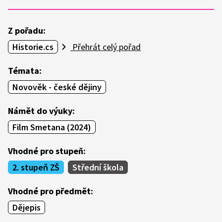
Z pořadu:
Historie.cs
Přehrát celý pořad
Témata:
Novověk - české dějiny
Námět do výuky:
Film Smetana (2024)
Vhodné pro stupeň:
2. stupeň ZŠ
Střední škola
Vhodné pro předmět:
Dějepis