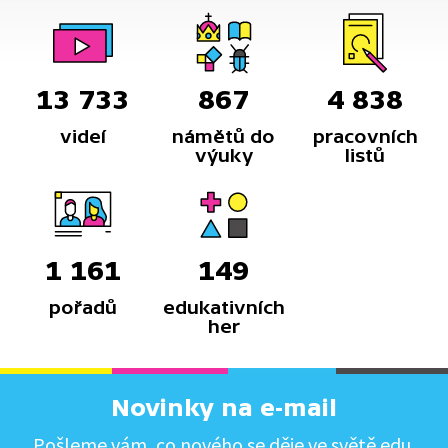
13 733
867
4 838
videí
námětů do
pracovních
výuky
listů
1 161
149
pořadů
edukativních
her
Novinky na e-mail
Pošleme vám, co nového se děje ve světě edu.