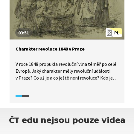
03:51
PL
Charakter revoluce 1848 v Praze
V roce 1848 propukla revoluční vlna téměř po celé
Evropě. Jaký charakter měly revoluční události
v Praze? Co už je a co ještě není revoluce? Kdo je
během ní obvykle úspěšný a co mu nesmí chybět?
Historici v pořadu Historie.cs vysvětlí průběh
a význam tzv. svatodušních bouří v červnu 1848
i to, co nového přinesla revoluce do českého
politického prostředí.
ČT edu nejsou pouze videa