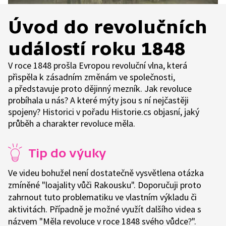
Úvod do revolučních
událostí roku 1848
V roce 1848 prošla Evropou revoluční vlna, která
přispěla k zásadním změnám ve společnosti,
a představuje proto dějinný mezník. Jak revoluce
probíhala u nás? A které mýty jsou s ní nejčastěji
spojeny? Historici v pořadu Historie.cs objasní, jaký
průběh a charakter revoluce měla.
Tip do výuky
Ve videu bohužel není dostatečně vysvětlena otázka
zmíněné "loajality vůči Rakousku". Doporučuji proto
zahrnout tuto problematiku ve vlastním výkladu či
aktivitách. Případně je možné využít dalšího videa s
názvem "Měla revoluce v roce 1848 svého vůdce?".