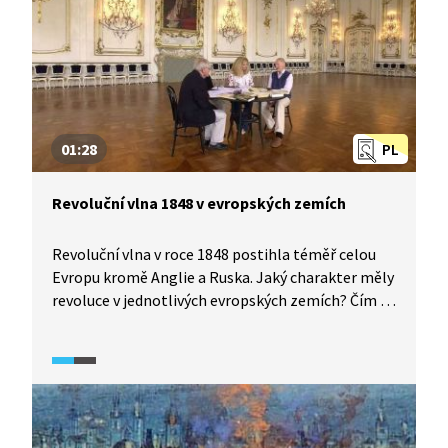
však poukázáno na důležitou skutečnost, že
i v revolučních dnech docházelo ze strany
rakouského aparátu ke spravedlivým soudům,
nikoli k revolučnímu běsnění.
01:28
PL
Revoluční vlna 1848 v evropských zemích
Revoluční vlna v roce 1848 postihla téměř celou
Evropu kromě Anglie a Ruska. Jaký charakter měly
revoluce v jednotlivých evropských zemích? Čím se
lišilo dění v Itálii, Francii nebo habsburské
monarchii? Specifika revolučního roku 1848
objasní historici v pořadu Historie.cs.