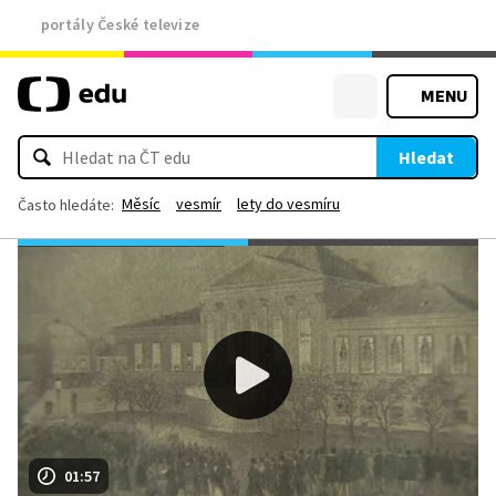
portály České televize
MENU
Hledat
Měsíc
vesmír
lety do vesmíru
Často hledáte:
01:57