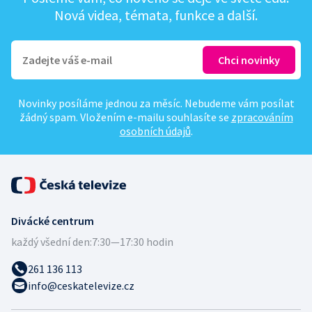
Nová videa, témata, funkce a další.
Novinky posíláme jednou za měsíc. Nebudeme vám posílat
žádný spam. Vložením e-mailu souhlasíte se
zpracováním
osobních údajů
.