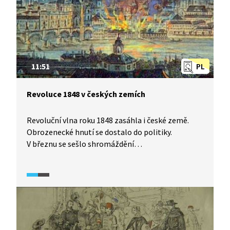
11:51
PL
Revoluce 1848 v českých zemích
Revoluční vlna roku 1848 zasáhla i české země.
Obrozenecké hnutí se dostalo do politiky.
V březnu se sešlo shromáždění
ve Svatováclavských lázních, pak naši předci řešili
vztah Čechů k Němcům a vyvrcholilo to svoláním
Slovanského sjezdu na červen 1848. Jak souvisely
události s českým národním obrozením? Co jsou
mýty a co skutečnost? Podívejte se
na podrobnosti v širších souvislostech.