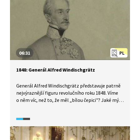
06:31
PL
1848: Generál Alfred Windischgrätz
Generál Alfred Windischgrätz představuje patrně
nejvýraznější figuru revolučního roku 1848. Víme
o něm víc, než to, že měl „bílou čepici"? Jaké mýty
ho dodnes obklopují? Historici v pořadu Historie.cs
diskutují o jeho osobnosti i o tom, co mohlo
zapříčinit jeho postoj v otázce „vypořádání se"
s revolucí v Praze. Samozřejmě je připomenuto
i tragické zastřelení jeho manželky. Zároveň je