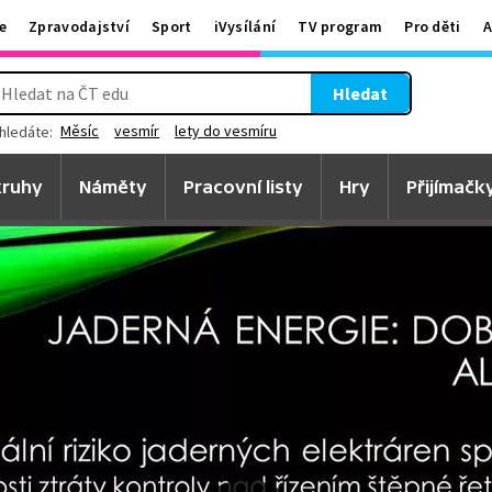
e
Zpravodajství
Sport
iVysílání
TV program
Pro děti
A
Hledat
Měsíc
vesmír
lety do vesmíru
hledáte:
ruhy
Náměty
Pracovní listy
Hry
Přijímačk