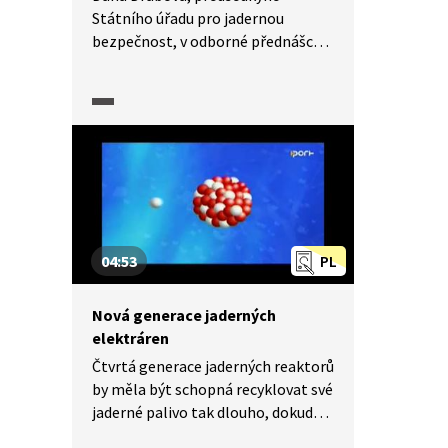
Státního úřadu pro jadernou
bezpečnost, v odborné přednášce
přibližuje problematiku nakládání
s radioaktivním odpadem a věnuje
se také otázkám budování
jaderných úložišť v České republice.
04:53
PL
Nová generace jaderných
elektráren
Čtvrtá generace jaderných reaktorů
by měla být schopná recyklovat své
jaderné palivo tak dlouho, dokud
není zcela spotřebováno. Kolem