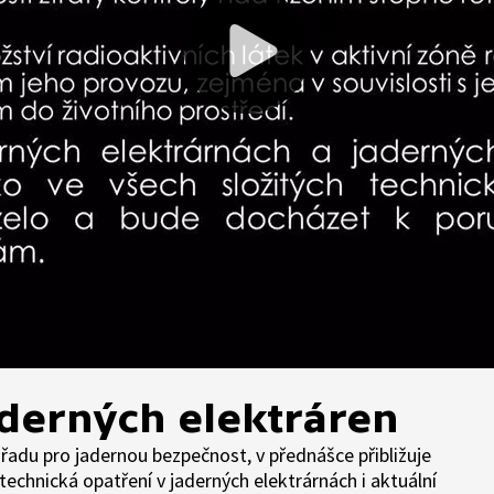
derných elektráren
adu pro jadernou bezpečnost, v přednášce přibližuje
technická opatření v jaderných elektrárnách i aktuální