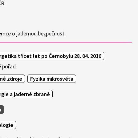
ČR.
jemce o jadernou bezpečnost.
getika třicet let po Černobylu 28. 04. 2016
ý pořad
né zdroje
Fyzika mikrosvěta
gie a jaderné zbraně
a
ologie