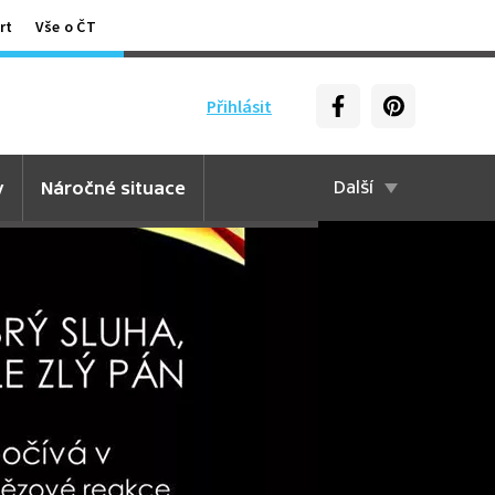
rt
Vše o ČT
Přihlásit
y
Náročné situace
Další