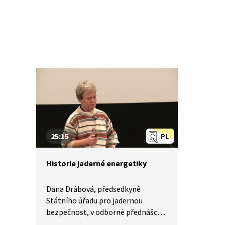
25:15
PL
Historie jaderné energetiky
Dana Drábová, předsedkyně
Státního úřadu pro jadernou
bezpečnost, v odborné přednášce
přibližuje historii jaderné