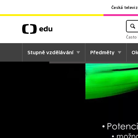
Česká televiz
Často 
Stupně vzdělávání
Předměty
Ok