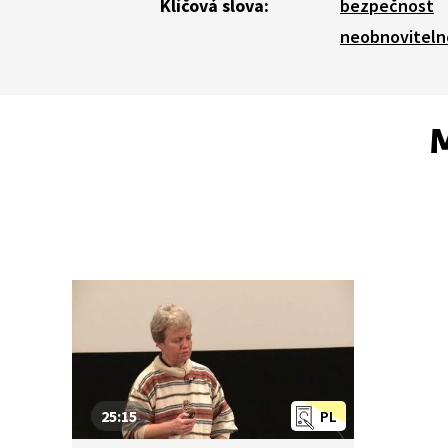
Klíčová slova:
bezpečnost
neobnoviteln
M
25:15
PL