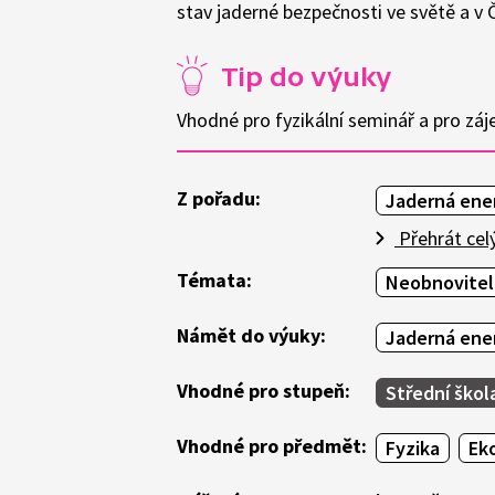
stav jaderné bezpečnosti ve světě a v 
Tip do výuky
Vhodné pro fyzikální seminář a pro zá
Z pořadu:
Jaderná ener
Přehrát cel
Témata:
Neobnovitel
Námět do výuky:
Jaderná ener
Vhodné pro stupeň:
Střední škol
Vhodné pro předmět:
Fyzika
Ek