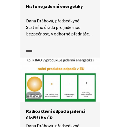
Historie jaderné energetiky
Dana Drábová, předsedkyně
Státního úřadu pro jadernou
bezpečnost, v odborné přednášce
přibližuje historii jaderné
energetiky a štěpení jádra,
konstrukci prvního jaderného
reaktoru i vývoj stavby jaderných
elektráren.
13:29
Radioaktivní odpad a jaderná
úložiště v ČR
Dana Drábová, předsedkyně