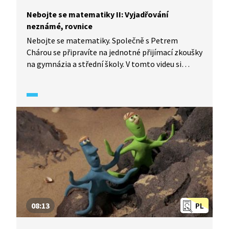
Nebojte se matematiky II: Vyjadřování
neznámé, rovnice
Nebojte se matematiky. Společně s Petrem
Chárou se připravíte na jednotné přijímací zkoušky
na gymnázia a střední školy. V tomto videu si
zopakujete, jak řešit slovní úlohy pomocí
neznámé a rovnice. Cyklus Nebojte se matematiky
II byl natáčen v Magenta Experience Center.
08:13
PL