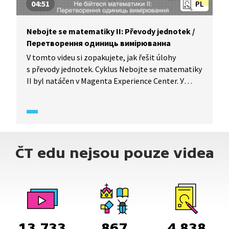
04:51
PL
Nebojte se matematiky II: Převody jednotek /
Перетворення одиниць вимiрюванна
V tomto videu si zopakujete, jak řešit úlohy
s převody jednotek. Cyklus Nebojte se matematiky
II byl natáčen v Magenta Experience Center. У
цьому відео ви розглянете, як розв’язувати
задачі перетворення одиниць. Цикл «Не бійтеся
математики» знімали у Magenta Experience
Center.
ČT edu nejsou pouze videa
13 733
867
4 838