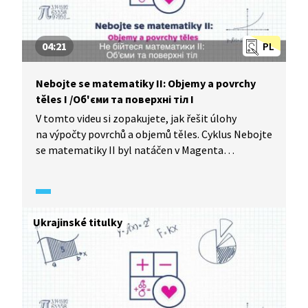
04:21
PL
Nebojte se matematiky II: Objemy a povrchy
těles I /Oб'єми та поверхнi тiл I
V tomto videu si zopakujete, jak řešit úlohy
na výpočty povrchů a objemů těles. Cyklus Nebojte
se matematiky II byl natáčen v Magenta
Experience Center. Якщо у вас є проблеми з
об’ємами тіла та поверхнями, почніть
займатися з нами. У цьому аркуші програми «Не
бійтеся математики II». Ви потренуєтесь
Ukrajinské titulky
рахувати об’єми та поверхні тіл і на відео ви
можете побачити, як це зробити, якщо ви
в чомусь не впевнені.