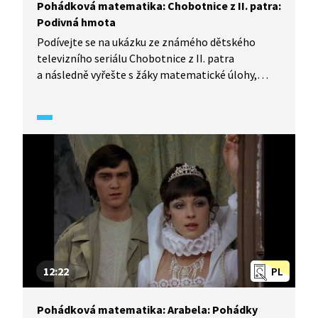
Pohádková matematika: Chobotnice z II. patra:
Podivná hmota
Podívejte se na ukázku ze známého dětského
televizního seriálu Chobotnice z II. patra
a následně vyřešte s žáky matematické úlohy,
které najdete v pracovním listu. Eva s Honzíkem
najdou na pláži divnou modrou a zelenou hmotu,
ze které vymodelují dvě chobotničky. K jejich
překvapení jsou zábavnější, než si mysleli.
Dokážou žáci na základě slovní úlohy spočítat,
kolik váží jejich chapadélka? S chobotničkami jsou
také trable a dětem neustále utíkají, zkuste s žáky
spočítat, jak dlouho Honzíkovi trvalo je najít...
12:22
PL
Pohádková matematika: Arabela: Pohádky