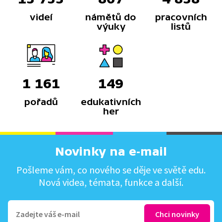
videí
námětů do
pracovních
výuky
listů
1 161
149
pořadů
edukativních
her
Novinky na e-mail
Pošleme vám, co nového se děje ve světě edu.
Nová videa, témata, funkce a další.