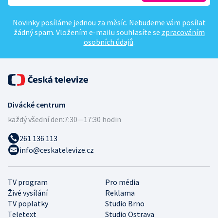
Novinky posíláme jednou za měsíc. Nebudeme vám posílat
žádný spam. Vložením e-mailu souhlasíte se
zpracováním
osobních údajů
.