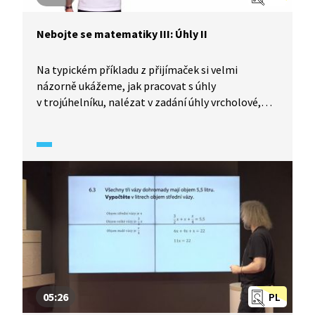
Nebojte se matematiky III: Úhly II
Na typickém příkladu z přijímaček si velmi
názorně ukážeme, jak pracovat s úhly
v trojúhelníku, nalézat v zadání úhly vrcholové,
vedlejší, souhlasné, střídavé, jak pomocí jejich
vlastností hledat řešení, a na závěr vše stručně
shrneme a přidáme doporučení. S námi přijímačky
zvládnete – nebojte se matematiky!
05:26
PL