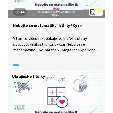
03:44
PL
Nebojte se matematiky II: Úhly / Kути
V tomto videu si zopakujete, jak řešit úlohy
s výpočty velikosti úhlů. Cyklus Nebojte se
matematiky II byl natáčen v Magenta Experience
Center. У цьому відео ви повторите, як
розв’язувати завдання у kytах. Цикл «Не бійтеся
математики» знімали у Magenta Experience
Center.
Ukrajinské titulky