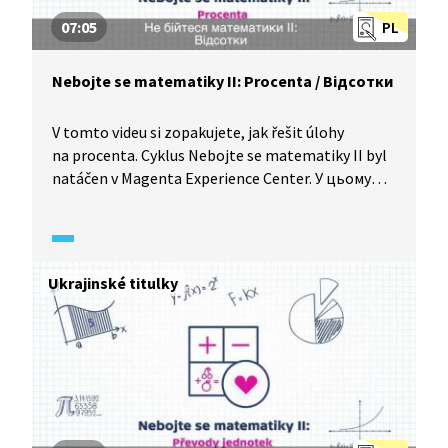
07:05
PL
Nebojte se matematiky II: Procenta / Вiдсотки
V tomto videu si zopakujete, jak řešit úlohy
na procenta. Cyklus Nebojte se matematiky II byl
natáčen v Magenta Experience Center. У цьому
відео ви повторите, як розв’язувати завдання у
відсотках. Цикл «Не бійтеся математики»
знімали у Magenta Experience Center.
Ukrajinské titulky