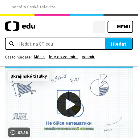
portály České televize
MENU
Hledat
Měsíc
lety do vesmíru
vesmír
Často hledáte:
Ukrajinské titulky
02:56