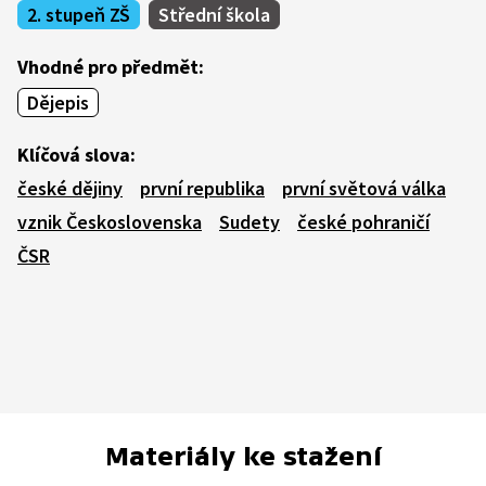
2. stupeň ZŠ
Střední škola
Vhodné pro předmět:
Dějepis
Klíčová slova:
české dějiny
první republika
první světová válka
vznik Československa
Sudety
české pohraničí
ČSR
Materiály ke stažení