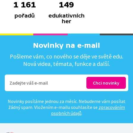
1 161
149
pořadů
edukativních
her
Novinky na e-mail
Pošleme vám, co nového se děje ve světě edu.
Nová videa, témata, funkce a další.
Novinky posíláme jednou za měsíc. Nebudeme vám posílat
žádný spam. Vložením e-mailu souhlasíte se
zpracováním
osobních údajů
.