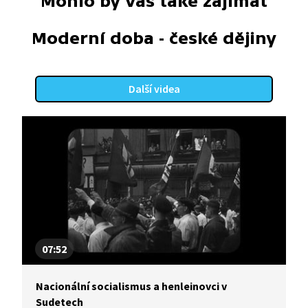
Mohlo by vás také zajímat
Moderní doba - české dějiny
Další videa
07:52
Nacionální socialismus a henleinovci v
Sudetech