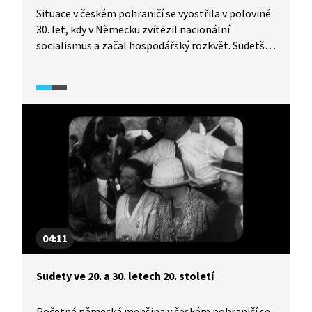
Situace v českém pohraničí se vyostřila v polovině
30. let, kdy v Německu zvítězil nacionální
socialismus a začal hospodářský rozkvět. Sudetští
Němci často v Německu pracovali a viděli, jak se
Němcům na druhé straně daří. Spíše než český
rozhlas bylo možné poslouchat německé vysílače.
A proto také padla německá propaganda
v Sudetech na úrodnou půdu. Vznikla nová
politická strana pod vedením Konráda Henleina,
která dokonce zvítězila v roce 1935
v parlamentních volbách. A taková strana si již
může klást požadavky.
04:11
Sudety ve 20. a 30. letech 20. století
Početná německá menšina v českém pohraničí se