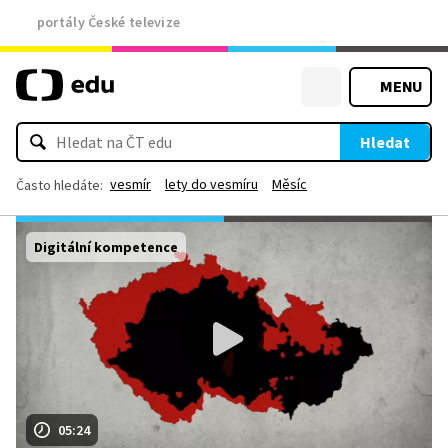
portály České televize
MENU
Hledat
vesmír
lety do vesmíru
Měsíc
Často hledáte:
Digitální kompetence
05:24