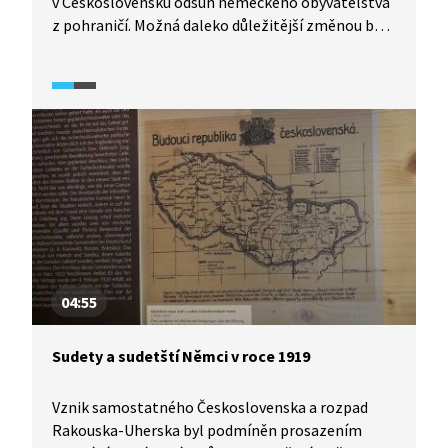
v Československu odsun německého obyvatelstva
z pohraničí. Možná daleko důležitější změnou byla
otázka osídlení volného prostoru, převzetí
polností, průmyslových podniků a navázat
na hospodářské hodnoty, které vytvořili němečtí
obyvatelé (nejen) pohraničí. Ve videu uvidíte
i dobové záběry z pohraničí a osobní vzpomínky
nových osídlenců v pohraničí.
04:55
Sudety a sudetští Němci v roce 1919
Vznik samostatného Československa a rozpad
Rakouska-Uherska byl podmíněn prosazením