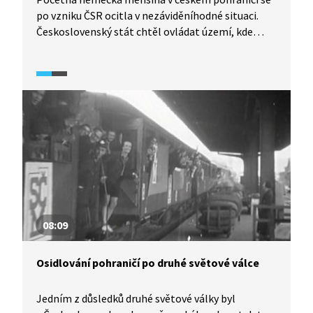
po vzniku ČSR ocitla v nezáviděníhodné situaci.
Československý stát chtěl ovládat území, kde
prakticky žádní Češi nežili a kam se ani nehrnuli,
šlo totiž tradičně o chudé oblasti. Ve vedoucích
funkcích na úřadech však působili pouze Češi. Stát
rušil německé školy a nutil německé rodiny, aby
posílaly děti do škol českých. Ani agrární reforma
nebyla vůči německé menšině spravedlivá. I přes
tato úskalí se až do vypuknutí hospodářské krize
a nástupu nacismu v Německu v pohraničí
neprojevovaly žádné velké nevraživosti.
08:09
Osidlování pohraničí po druhé světové válce
Jedním z důsledků druhé světové války byl