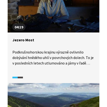
dokončeno.
04:19
Jezero Most
Podkrušnohorskou krajinu výrazně ovlivnilo
dobývání hnědého uhlí v povrchových dolech. To je
v posledních letech utlumováno a jámy v řadě
případů zalila voda. Jezer vznikla už desítka
a odborníci je plánují všechny propojit. V roce 2021
bylo pro veřejnost otevřeno takto vzniklé jezero
u města Most, které se napouštělo celé čtyři roky.