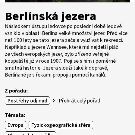
Berlínská jezera
Následkem ústupu ledovce po poslední době ledové
vzniklo v oblasti Berlína velké množství jezer. Před více
než 100 lety se tato jezera začala využívat k rekreaci.
Například u jezera Wannsee, které má nejdelší pláž
ze všech evropských jezer, bylo zřízeno veřejné
koupaliště již v roce 1907. Pojí se s ním i poměrně
smutná historie. Jezera slouží také k dopravě,
Berlíňané je s řekami propojili pomocí kanálů.
Z pořadu:
Postřehy odjinud
Přehrát celý pořad
Témata:
Evropa
Fyzickogeografická sféra