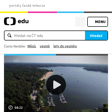
portály České televize
MENU
Hledat
Měsíc
vesmír
lety do vesmíru
Často hledáte:
04:22