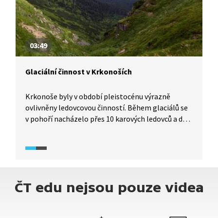
03:49
Glaciální činnost v Krkonoších
Krkonoše byly v období pleistocénu výrazně
ovlivněny ledovcovou činností. Během glaciálů se
v pohoří nacházelo přes 10 karových ledovců a dva
údolní horské ledovce, které proměnily ráz zdejší
krajiny, jak uvidíme s Krajinou domova (2017).
Památkou na dobu ledovou jsou i některé druhy
rostlin jakožto glaciální relikty. Vydejte se s námi
na místo s největší přírodní diverzitou ve střední
ČT edu nejsou pouze videa
Evropě.