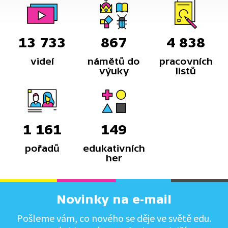
13 733
867
4 838
videí
námětů do
pracovních
výuky
listů
1 161
149
pořadů
edukativních
her
Novinky na e-mail
Pošleme vám, co nového se děje ve světě edu.