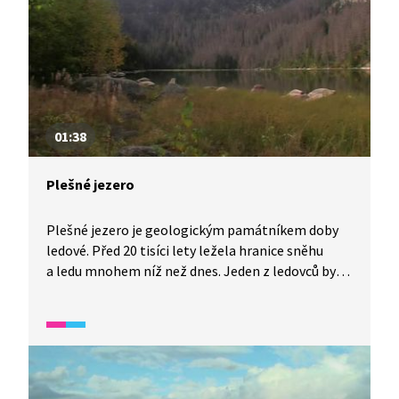
01:38
Plešné jezero
Plešné jezero je geologickým památníkem doby
ledové. Před 20 tisíci lety ležela hranice sněhu
a ledu mnohem níž než dnes. Jeden z ledovců byl
i na svahu hory Plechý, masa ledu stékala do údolí
a přitom hloubila prostor pro budoucí jezero. Pak
se oteplilo, ledovce roztály a dnes je tu jezero
s unikátní živou přírodou. Vyskytují se tu vzácné
a ohrožené druhy rostlin. Území je zpřístupněno
po zážitkové trase.