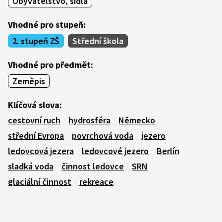
Obyvatelstvo, sídla
Vhodné pro stupeň:
2. stupeň ZŠ
Střední škola
Vhodné pro předmět:
Zeměpis
Klíčová slova:
cestovní ruch
hydrosféra
Německo
střední Evropa
povrchová voda
jezero
ledovcová jezera
ledovcové jezero
Berlín
sladká voda
činnost ledovce
SRN
glaciální činnost
rekreace