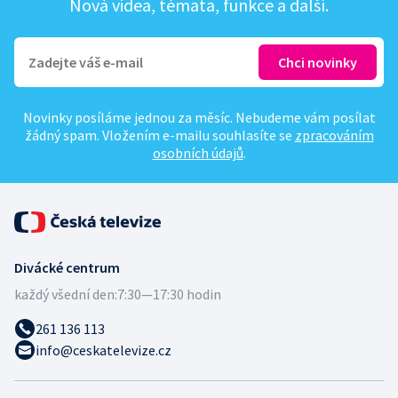
Nová videa, témata, funkce a další.
Novinky posíláme jednou za měsíc. Nebudeme vám posílat
žádný spam. Vložením e-mailu souhlasíte se
zpracováním
osobních údajů
.