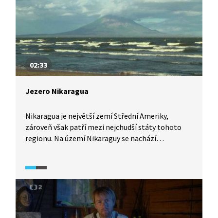
02:33
Jezero Nikaragua
Nikaragua je největší zemí Střední Ameriky,
zároveň však patří mezi nejchudší státy tohoto
regionu. Na území Nikaraguy se nachází
stejnojmenné jezero, vzdálené jen 20 km
od Tichého oceánu. Již španělští kolonizátoři
chtěli jezero propojit s oceánem pro usnadnění
lodní dopravy, výstavba Panamského průplavu
však tyto plány narušila. Na propojení jezera
s Pacifikem se znovu začalo pracovat až v roce
2014, kvůli nákladům ale není jisté, zda bude