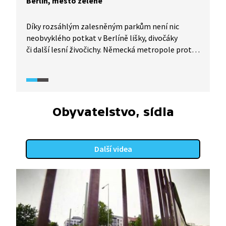
Berlín, město zeleně
Díky rozsáhlým zalesněným parkům není nic
neobvyklého potkat v Berlíně lišky, divočáky
či další lesní živočichy. Německá metropole proto
zaměstnává až 30 městských hajných. I samotný
lesní porost v Berlíně je zajímavý, stromy
porůstají například již nevyužívané železniční
tratě. Přijměte pozvání na procházku městskou
divočinou a poslechněte si vysvětlení, jak k tomu
Obyvatelstvo, sídla
vlastně došlo a jakou roli v tom hrály světové
dějiny.
Další videa