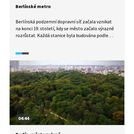
Berlínské metro
Berlínská podzemní dopravní síť začala vznikat
na konci 19. století, kdy se město začalo výrazně
rozrůstat. Každá stanice byla budována podle
jiného stylu. Na nejstarších stanicích si dodnes
můžeme prohlédnout původní podobu včetně
typických kovových konstrukcí. Podle autora má
i svou typickou vůni, kterou v podzemních drahách
v jiných městech nenajdete. A co je na ní
magického?
04:44