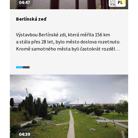
04:47
PL
Berlínská zeď
Výstavbou Berlínské zdi, která měřila 156 km
a stála přes 28 let, bylo město doslova rozetnuto.
Kromě samotného města byli častokrát rozděleni
i blízcí lidé. Mnozí se pokoušeli zeď překonat
a dostat se tak do Západního Berlína, z toho
důvodu byla zeď neustále zdokonalována. Dnes
jako připomínka na několika místech Berlínská
zeď stále stojí, jinde je alespoň naznačen její
průběh.
04:39