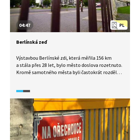
04:47
PL
Berlínská zeď
Výstavbou Berlínské zdi, která měřila 156 km
a stála přes 28 let, bylo město doslova rozetnuto.
Kromě samotného města byli častokrát rozděleni
i blízcí lidé. Mnozí se pokoušeli zeď překonat
a dostat se tak do Západního Berlína, z toho
důvodu byla zeď neustále zdokonalována. Dnes
jako připomínka na několika místech Berlínská
zeď stále stojí, jinde je alespoň naznačen její
průběh.