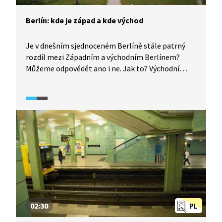
Berlín: kde je západ a kde východ
Je v dnešním sjednoceném Berlíně stále patrný
rozdíl mezi Západním a východním Berlínem?
Můžeme odpovědět ano i ne. Jak to? Východní
Berlín je typický hustou tramvajovou sítí
či panelákovou výstavbou. V místech, kde vzniká
nová zástavba, jsou však už rozdíly mezi východem
a západem velmi malé. Stejně tak mizí i rozdíly
mezi obyvateli obou bývalých částí města.
02:30
PL