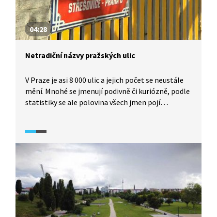
04:28
Netradiční názvy pražských ulic
V Praze je asi 8 000 ulic a jejich počet se neustále
mění. Mnohé se jmenují podivně či kuriózně, podle
statistiky se ale polovina všech jmen pojí
s polohou nebo významnými osobnostmi. A co ty
ostatní?