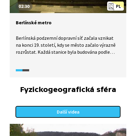
02:30
PL
Berlínské metro
Berlínská podzemní dopravní síť začala vznikat
na konci 19. století, kdy se město začalo výrazně
rozrůstat. Každá stanice byla budována podle
jiného stylu. Na nejstarších stanicích si dodnes
můžeme prohlédnout původní podobu včetně
typických kovových konstrukcí. Podle autora má
i svou typickou vůni, kterou v podzemních drahách
v jiných městech nenajdete. A co je na ní
Fyzickogeografická sféra
magického?
Další videa