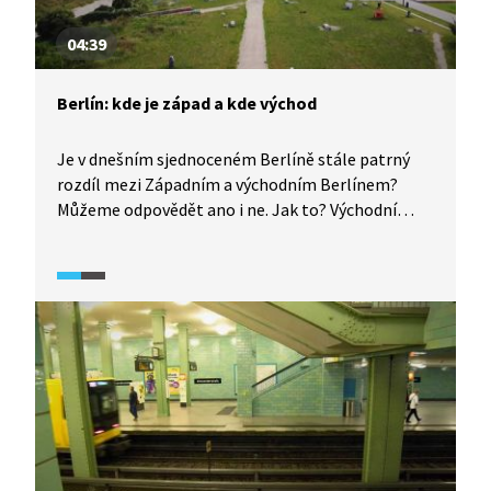
04:39
Berlín: kde je západ a kde východ
Je v dnešním sjednoceném Berlíně stále patrný
rozdíl mezi Západním a východním Berlínem?
Můžeme odpovědět ano i ne. Jak to? Východní
Berlín je typický hustou tramvajovou sítí
či panelákovou výstavbou. V místech, kde vzniká
nová zástavba, jsou však už rozdíly mezi východem
a západem velmi malé. Stejně tak mizí i rozdíly
mezi obyvateli obou bývalých částí města.