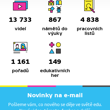
13 733
867
4 838
videí
námětů do
pracovních
výuky
listů
1 161
149
pořadů
edukativních
her
Novinky na e-mail
Pošleme vám, co nového se děje ve světě edu.