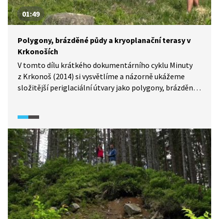
01:49
Polygony, brázděné půdy a kryoplanační terasy v
Krkonoších
V tomto dílu krátkého dokumentárního cyklu Minuty
z Krkonoš (2014) si vysvětlíme a názorně ukážeme
složitější periglaciální útvary jako polygony, brázděné
půdy a kryoplanační terasy. Ve videu je srozumitelně
popsán jejich vznik a také jejich modelační činnost.