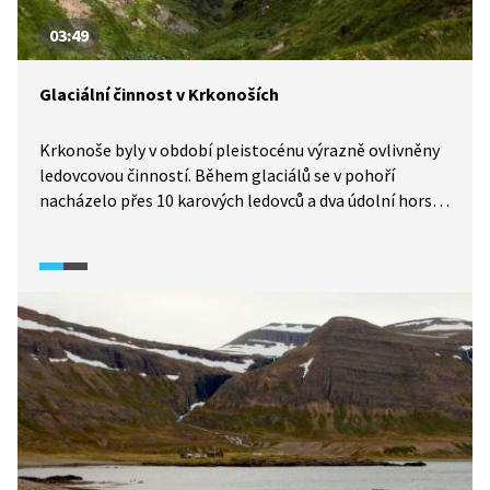
03:49
Glaciální činnost v Krkonoších
Krkonoše byly v období pleistocénu výrazně ovlivněny
ledovcovou činností. Během glaciálů se v pohoří
nacházelo přes 10 karových ledovců a dva údolní horské
ledovce, které proměnily ráz zdejší krajiny, jak uvidíme
s Krajinou domova (2017). Památkou na dobu ledovou
jsou i některé druhy rostlin jakožto glaciální relikty.
Vydejte se s námi na místo s největší přírodní
diverzitou ve střední Evropě.