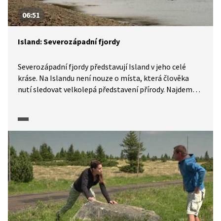
06:51
Island: Severozápadní fjordy
Severozápadní fjordy představují Island v jeho celé
kráse. Na Islandu není nouze o místa, která člověka
nutí sledovat velkolepá představení přírody. Najdeme
zde vodopád Dynjandi tvořený sedmi kaskádami.
Nedaleko se nachází oblast fjordů Strandir, která je
nejméně obydleným územím na východním pobřeží.
Prohlédneme si městečko Hólmavík a v Muzeu magie
a čarodějnictví se dozvíme ledacos o islandské
mytologii. Naší poslední zastávkou bude Djúpavík
s továrnou na zpracování slanečků. Ta dnes slouží jako
galerie.