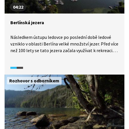
04:22
Berlínská jezera
Následkem ústupu ledovce po poslední době ledové
vzniklo v oblasti Berlína velké množství jezer. Před více
než 100 lety se tato jezera začala využívat k rekreaci.
Například u jezera Wannsee, které má nejdelší pláž
ze všech evropských jezer, bylo zřízeno veřejné
koupaliště již v roce 1907. Pojí se s ním i poměrně
smutná historie. Jezera slouží také k dopravě,
Rozhovor s odborníkem
Berlíňané je s řekami propojili pomocí kanálů.