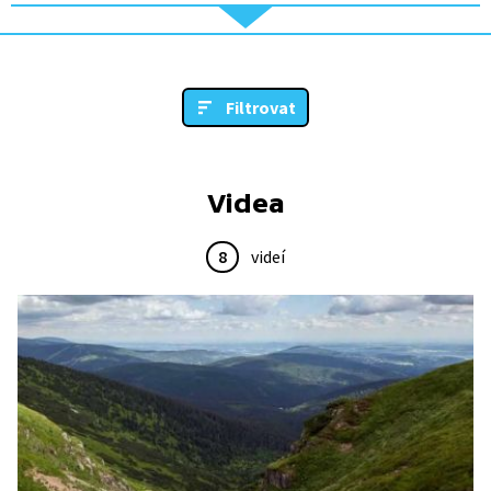
Filtrovat
Videa
8
videí