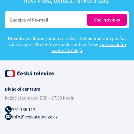
Nová videa, témata, funkce a další.
Novinky posíláme jednou za měsíc. Nebudeme vám posílat
žádný spam. Vložením e-mailu souhlasíte se
zpracováním
osobních údajů
.