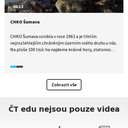
06:12
CHKO Šumava
CHKO Šumava vznikla v roce 1963 a je třetím
nejrozlehlejším chráněným územím svého druhu u nás.
Na ploše 100 tisíc ha najdeme krásné hory, zlatonosné
řeky, barevná rašeliniště či vodopády. Západní část
CHKO Šumava je nejhornatější, jsou tam například
vrcholy Pancíř a Špičák, ale také ledovcová jezera.
Ve střední části se nachází Boubínský prales. Jižní části
dominuje vodní nádrž Lipno.
Zobrazit vše
ČT edu nejsou pouze videa