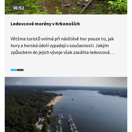
01:52
Ledovcové morény v Krkonoších
Většina turistů vnímá při návštěvě hor pouze to, jak
hory a horská údolí vypadají v současnosti. Jakým
způsobem do jejich vývoje však zasáhla ledovcová
činnost? V tomto dílu z cyklu Minuty z Krkonoš (2014)
dvojice moderátorů ukáže divákům ledovcovou morénu
a vysvětlí její vznik.