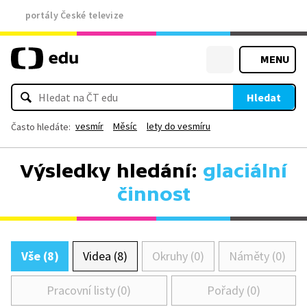
portály České televize
MENU
Hledat
vesmír
Měsíc
lety do vesmíru
Často hledáte:
Výsledky hledání:
glaciální
činnost
Vše (8)
Videa (8)
Okruhy (0)
Náměty (0)
Pracovní listy (0)
Pořady (0)