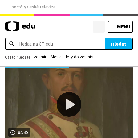
portály České televize
MENU
Hledat
vesmír
Měsíc
lety do vesmíru
Často hledáte:
04:40