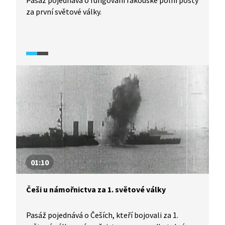
Pasáž pojednává o fungování rakouské polní pošty
za první světové války.
01:10
Češi u námořnictva za 1. světové války
Pasáž pojednává o Češích, kteří bojovali za 1.