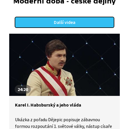
Moderní doba - české dějiny
Další videa
24:20
Karel I. Habsburský a jeho vláda
Ukázka z pořadu Dějepic popisuje zábavnou
formou rozpoutání 1. světové války, nástup císaře