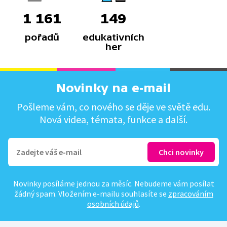
1 161
149
pořadů
edukativních
her
Novinky na e-mail
Pošleme vám, co nového se děje ve světě edu.
Nová videa, témata, funkce a další.
Novinky posíláme jednou za měsíc. Nebudeme vám posílat
žádný spam. Vložením e-mailu souhlasíte se
zpracováním
osobních údajů
.