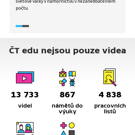
světové války v námořnictvu v nezanedbatelném
počtu.
ČT edu nejsou pouze videa
13 733
867
4 838
videí
námětů do
pracovních
výuky
listů