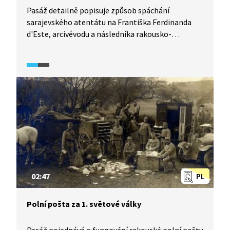
Pasáž detailně popisuje způsob spáchání
sarajevského atentátu na Františka Ferdinanda
d'Este, arcivévodu a následníka rakousko-
uherského trůnu. Atentát v Sarajevu je považován
za jednu z příčin první světové války.
02:47
PL
Polní pošta za 1. světové války