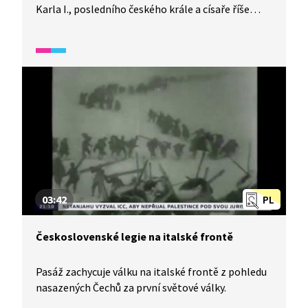
Karla I., posledního českého krále a císaře říše
Rakousko-Uherské na trůn a činnost Maffie. Jak
a proč se prasynovec císaře vůbec dostal na trůn.
A jakou roli hrál Karel I. v rozpadu monarchie
a vzniku Československa?
03:42
PL
Československé legie na italské frontě
Pasáž zachycuje válku na italské frontě z pohledu
nasazených Čechů za první světové války.