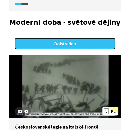
Moderní doba - světové dějiny
Další videa
03:42
PL
Československé legie na italské frontě