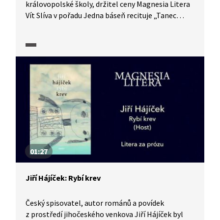
královopolské školy, držitel ceny Magnesia Litera
Vít Slíva v pořadu Jedna báseň recituje „Tanec
smrti".
01:27
Jiří Hájíček: Rybí krev
Český spisovatel, autor románů a povídek
z prostředí jihočeského venkova Jiří Hájíček byl