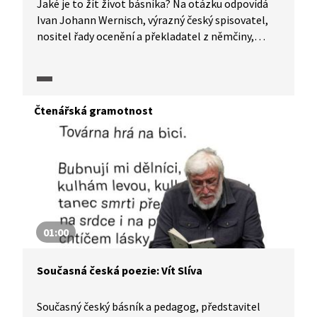
Jaké je to žít život básníka? Na otázku odpovídá
Ivan Johann Wernisch, výrazný český spisovatel,
nositel řady ocenění a překladatel z němčiny,
ruštiny a vlámštiny. Dále hovoří o tom, co ho
v tvorbě ovlivňuje, představuje publikaci Zapadlo
slunce za dnem, který nebyl a v neposlední řadě
předčítá ze svých knih.
Čtenářská gramotnost
01:00
Současná česká poezie: Vít Slíva
Současný český básník a pedagog, představitel