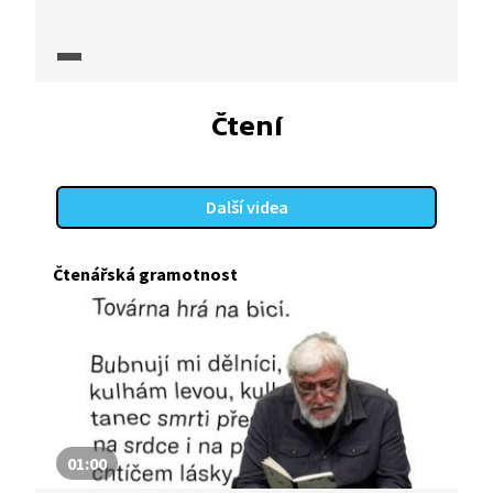
nemohla publikovat, byla roku 2013 za svůj román
Stropy nominována na cenu Magnesia Litera
v kategorii Próza.
Čtení
Další videa
Čtenářská gramotnost
01:00