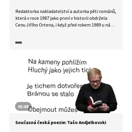
Redaktorka nakladatelství a autorka pěti románů,
která v roce 1987 jako první v historii obdržela
Cenu Jiřího Ortena, i když před rokem 1989 u nás
nemohla publikovat, byla roku 2013 za svůj román
Stropy nominována na cenu Magnesia Litera
v kategorii Próza.
01:08
Současná česká poezie: Tašo Andjelkovski