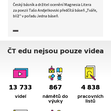
Český básník a držitel ocenění Magnesia Litera
za poezii Tašo Andjelkovski předčítá báseň „Tváře,
blíž" v pořadu Jedna báseň.
ČT edu nejsou pouze videa
13 733
867
4 838
videí
námětů do
pracovních
výuky
listů