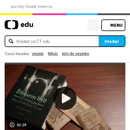
portály České televize
MENU
Hledat
vesmír
Měsíc
lety do vesmíru
Často hledáte:
01:29