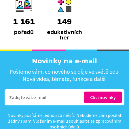
1 161
149
pořadů
edukativních
her
Novinky na e-mail
Pošleme vám, co nového se děje ve světě edu.
Nová videa, témata, funkce a další.
Novinky posíláme jednou za měsíc. Nebudeme vám posílat
žádný spam. Vložením e-mailu souhlasíte se
zpracováním
osobních údajů
.