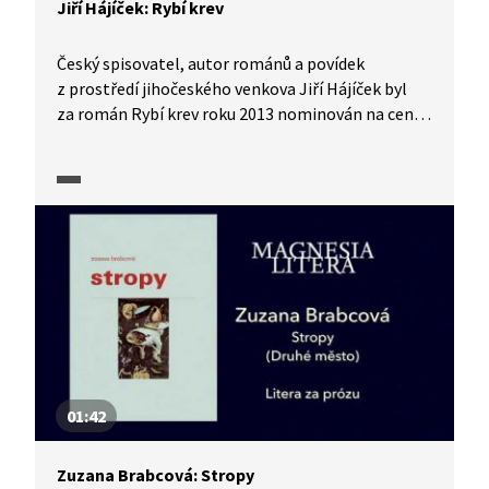
Jiří Hájíček: Rybí krev
Český spisovatel, autor románů a povídek
z prostředí jihočeského venkova Jiří Hájíček byl
za román Rybí krev roku 2013 nominován na cenu
Magnesia Litera za prózu.
01:42
Zuzana Brabcová: Stropy