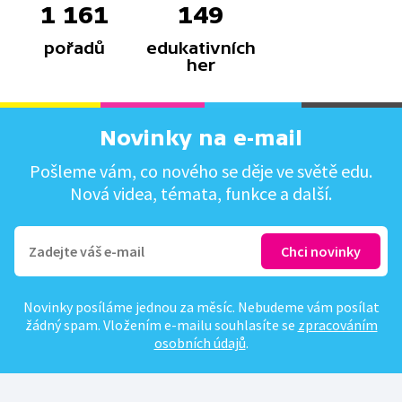
1 161
149
pořadů
edukativních
her
Novinky na e-mail
Pošleme vám, co nového se děje ve světě edu.
Nová videa, témata, funkce a další.
Novinky posíláme jednou za měsíc. Nebudeme vám posílat
žádný spam. Vložením e-mailu souhlasíte se
zpracováním
osobních údajů
.