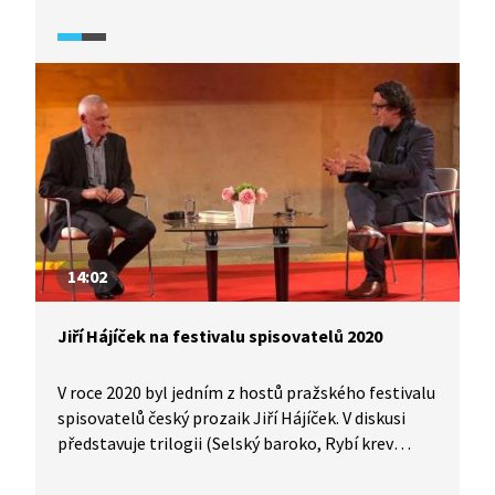
vesnickou tancovačku. Hájíček nám přečte ukázku
z knihy a v reportáži hovoří jednak o nově vydané
knize, jednak o umění psaní povídek.
14:02
Jiří Hájíček na festivalu spisovatelů 2020
V roce 2020 byl jedním z hostů pražského festivalu
spisovatelů český prozaik Jiří Hájíček. V diskusi
představuje trilogii (Selský baroko, Rybí krev
a Dešťová hůl) a nový román Plachetnice
na vinětách. Společně s moderátorem hovoří