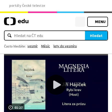
portály České televize
MENU
Hledat
vesmír
Měsíc
lety do vesmíru
Často hledáte:
01:27