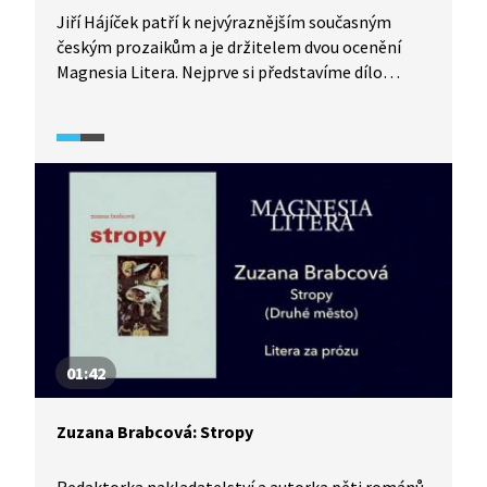
Jiří Hájíček patří k nejvýraznějším současným
českým prozaikům a je držitelem dvou ocenění
Magnesia Litera. Nejprve si představíme dílo
autora a témata, kterými se zabývá, poté se blíže
seznámíme s díly Selský baroko a Rybí krev. Video
obsahuje ukázky z Hájíčkových děl, předčítané
různými osobnostmi. Hájíčkovo literární dílo
charakterizují literární kritik Radim Kopáč
a literární publicista Jan M. Heller.
01:42
Zuzana Brabcová: Stropy