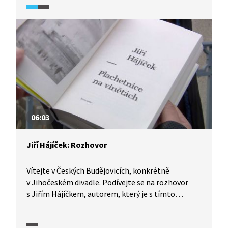
o procesu vzniku knih, vyprávěcí perspektivě
a tematicko-motivické stránce celého díla.
06:03
Jiří Hájíček: Rozhovor
Vítejte v Českých Budějovicích, konkrétně
v Jihočeském divadle. Podívejte se na rozhovor
s Jiřím Hájíčkem, autorem, který je s tímto
regionem velmi úzce spjat, a to i ve své tvorbě.
V rozhovoru zjistíte to, co ovlivňuje jeho tvorbu.