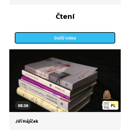
Zároveň si prohlédnete krásu centra Českých
Budějovic.
Čtení
Další videa
08:36
PL
Jiří Hájíček