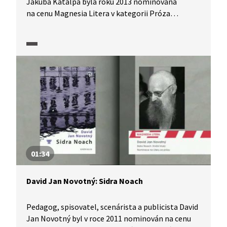
Jakuba Katalpa byla roku 2013 nominována
na cenu Magnesia Litera v kategorii Próza
za román Němci, ve kterém čtenáře ve dvou
rovinách – přítomnosti a minulosti – uvádí
do prostředí německé rodiny zasažené první
i druhou světovou válkou, do válečných Sudet,
poválečné Prahy a Prahy 80. let 20. století.
01:34
David Jan Novotný: Sidra Noach
Pedagog, spisovatel, scenárista a publicista David
Jan Novotný byl v roce 2011 nominován na cenu