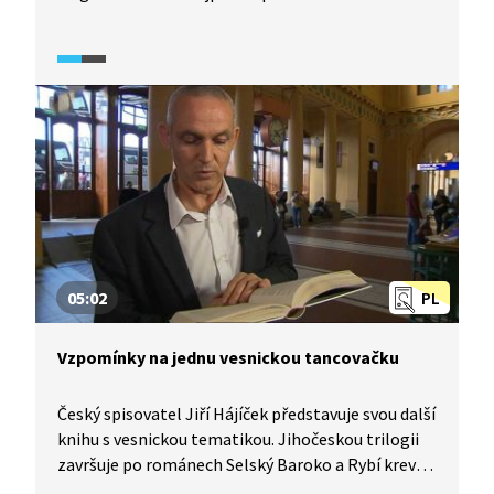
autora a témata, kterými se zabývá, poté se blíže
seznámíme s díly Selský baroko a Rybí krev. Video
obsahuje ukázky z Hájíčkových děl, předčítané
různými osobnostmi. Hájíčkovo literární dílo
charakterizují literární kritik Radim Kopáč
a literární publicista Jan M. Heller.
05:02
PL
Vzpomínky na jednu vesnickou tancovačku
Český spisovatel Jiří Hájíček představuje svou další
knihu s vesnickou tematikou. Jihočeskou trilogii
završuje po románech Selský Baroko a Rybí krev
povídkovým souborem Vzpomínky na jednu