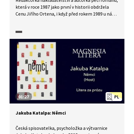
Redaktorka nakladatelství a autorka pěti románů,
která v roce 1987 jako první v historii obdržela
Cenu Jiřího Ortena, i když před rokem 1989 u nás
nemohla publikovat, byla roku 2013 za svůj román
Stropy nominována na cenu Magnesia Litera
v kategorii Próza.
01:27
PL
Jakuba Katalpa: Němci
Česká spisovatelka, psycholožka a výtvarnice