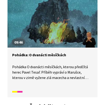
pod vedením Michaela Žantovského. Režisér
popisuje, proč se hra dostává do centra
pozornosti až nyní. V roli lékaře foniatra vystřídal
Václava Havla jeho bratr Ivan M. Havel, který má
stejnou logopedickou vadu. O hru byl obrovský
zájem mezi diváky.
09:46
Pohádka: O dvanácti měsíčkách
Pohádka O dvanácti měsíčkách, kterou předčítá
herec Pavel Tesař. Příběh vypráví o Marušce,
kterou v zimě vyžene zlá macecha a nevlastní
sestra ven pro jahody, borůvky a jablíčka. Laskavé
Marušce však s úkoly pomůže dvanáct kouzelných
bratrů měsíčků.