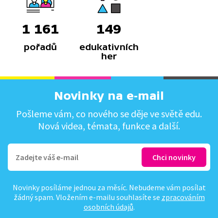
1 161
149
pořadů
edukativních
her
Novinky na e-mail
Pošleme vám, co nového se děje ve světě edu.
Nová videa, témata, funkce a další.
Novinky posíláme jednou za měsíc. Nebudeme vám posílat
žádný spam. Vložením e-mailu souhlasíte se
zpracováním
osobních údajů
.