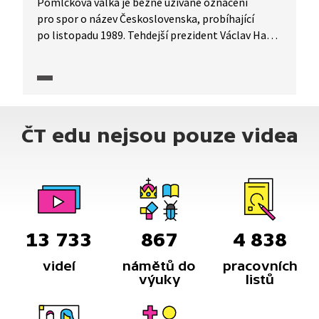
Pomlčková válka je běžně užívané označení
pro spor o název Československa, probíhající
po listopadu 1989. Tehdejší prezident Václav Havel
v roce 1990 navrhl z původního státního názvu
vypustit slovo „socialistická“. Místo rychlého
schválení ale přišla několik měsíců trvající
roztržka o pořadí slov a znaménko mezi nimi.
Pomlčková válka předznamenala budoucí rozpad
ČT edu nejsou pouze videa
federace. O tom, jak se název státu vyvíjel, hovoří
ředitel Ústavu pro jazyk český AV ČR Karel Oliva.
13 733
867
4 838
videí
námětů do
pracovních
výuky
listů