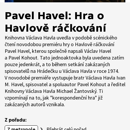
Pavel Havel: Hra o
Havlově ráčkování
Knihovna Václava Havla uvedla v podobě scénického
čtení novodobou premiéru hry o Havlově ráčkování
Pavel Havel, kterou společně napsali Václav Havel
a Pavel Kohout. Tato jednoaktovka byla uvedena zatím
pouze jedenkrát, a to během setkání zakázaných
spisovatelů na Hrádečku u Václava Havla v roce 1974.
V novodobé premiéře vystupuje bratr Václava Havla Ivan
M. Havel, spisovatel a spoluautor Pavel Kohout a ředitel
Knihovny Václava Havla Michael Žantovský. Ti
vzpomínají na to, jak "korespondenční hra" již
zakázaných autorů vznikala.
Z pořadu:
Z metropole
Přehrát celý pořad