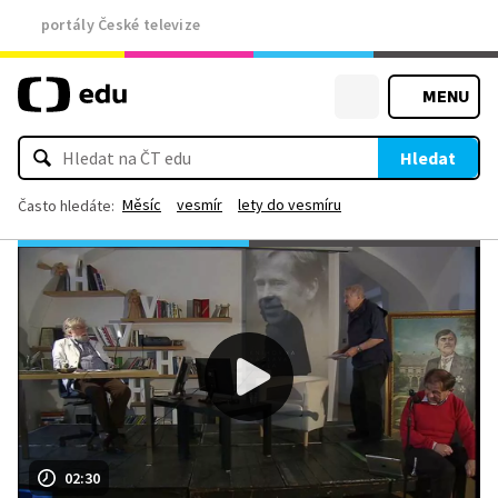
portály České televize
MENU
Hledat
Měsíc
vesmír
lety do vesmíru
Často hledáte:
02:30