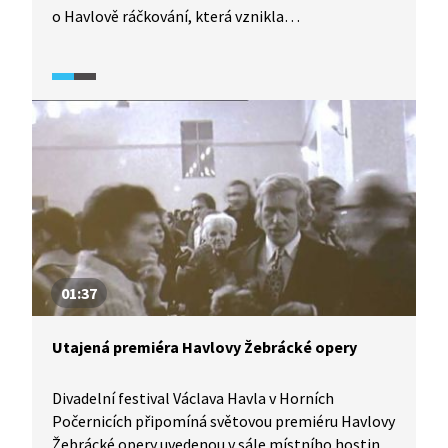
o Havlově ráčkování, která vznikla
korespondenční metodou pro pobavení přátel
a odreagování se v těžkých časech. Jak
to probíhalo, přibližuje Pavel Kohout. Novodobé
premiéry se zhostila Knihovna Václava Havla
pod vedením Michaela Žantovského. Režisér
popisuje, proč se hra dostává do centra
pozornosti až nyní. V roli lékaře foniatra vystřídal
Václava Havla jeho bratr Ivan M. Havel, který má
stejnou logopedickou vadu. O hru byl obrovský
zájem mezi diváky.
01:37
Utajená premiéra Havlovy Žebrácké opery
Divadelní festival Václava Havla v Horních
Počernicích připomíná světovou premiéru Havlovy
Žebrácké opery uvedenou v sále místního hostince