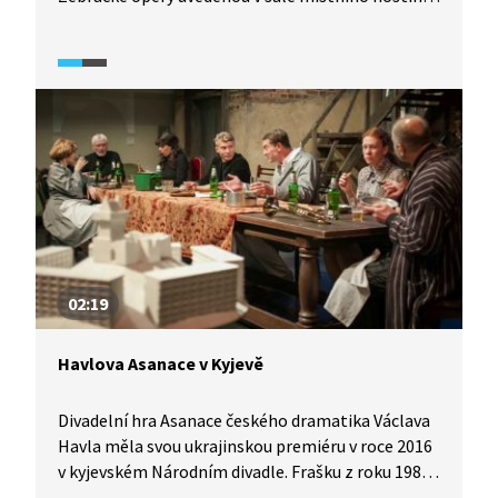
roku 1975, kterou se podařilo utajit i před Státní
bezpečností. Někteří z místních si tuto událost
živě pamatují. Jak se podařilo premiéru
realizovat?
02:19
Havlova Asanace v Kyjevě
Divadelní hra Asanace českého dramatika Václava
Havla měla svou ukrajinskou premiéru v roce 2016
v kyjevském Národním divadle. Frašku z roku 1987
o českém budování socialismu režíroval Břetislav