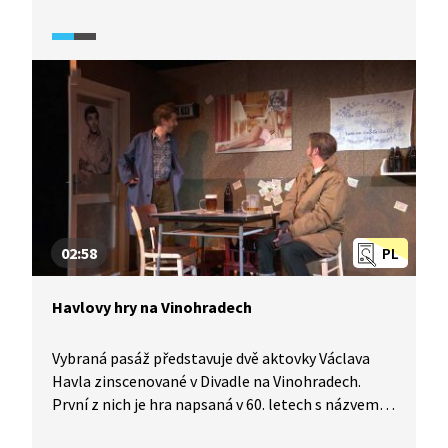
Rychlík, který ji nazkoušel s tamními herci.
Představení připomíná nedožitou osmdesátku
dramatika a význam hry se neztratil ani
v překladu. Ukrajinská zkušenost s totalitou není
přece jen tolik odlišná od té naší.
02:58
PL
Havlovy hry na Vinohradech
Vybraná pasáž představuje dvě aktovky Václava
Havla zinscenované v Divadle na Vinohradech.
První z nich je hra napsaná v 60. letech s názvem
Motýl na anténě, jediná hra, kterou Havel napsal