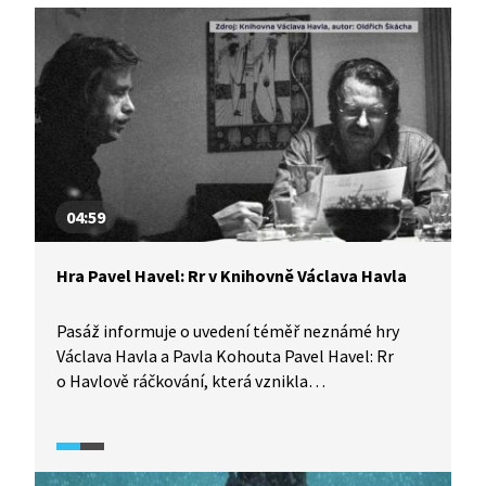
04:59
Hra Pavel Havel: Rr v Knihovně Václava Havla
Pasáž informuje o uvedení téměř neznámé hry
Václava Havla a Pavla Kohouta Pavel Havel: Rr
o Havlově ráčkování, která vznikla
korespondenční metodou pro pobavení přátel
a odreagování se v těžkých časech. Jak
to probíhalo, přibližuje Pavel Kohout. Novodobé
premiéry se zhostila Knihovna Václava Havla