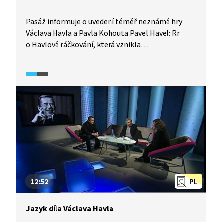
Pasáž informuje o uvedení téměř neznámé hry
Václava Havla a Pavla Kohouta Pavel Havel: Rr
o Havlově ráčkování, která vznikla
korespondenční metodou pro pobavení přátel
a odreagování se v těžkých časech. Jak
to probíhalo, přibližuje Pavel Kohout. Novodobé
premiéry se zhostila Knihovna Václava Havla
pod vedením Michaela Žantovského. Režisér
popisuje, proč se hra dostává do centra
pozornosti až nyní. V roli lékaře foniatra vystřídal
Václava Havla jeho bratr Ivan M. Havel, který má
stejnou logopedickou vadu. O hru byl obrovský
zájem mezi diváky.
12:52
PL
Jazyk díla Václava Havla