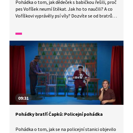
Pohádka o tom, jak dědeček s babičkou řešili, proč
pes Voříšek neumí štěkat. Jak ho to naučili? A co
Voříškovi vyprávěly psí víly? Dozvíte se od bratrů
Josefa a Karla Čapkových.
09:31
Pohádky bratří Čapků: Policejní pohádka
Pohádka o tom, jak se na policejní stanici objevilo