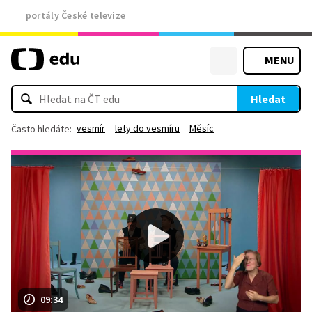
portály České televize
MENU
Hledat
vesmír
lety do vesmíru
Měsíc
Často hledáte:
09:34