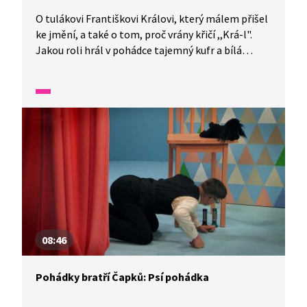
O tulákovi Františkovi Královi, který málem přišel
ke jmění, a také o tom, proč vrány křičí ,,Krá-l".
Jakou roli hrál v pohádce tajemný kufr a bílá
vrána? Dozvíte se z vyprávění bratří Josefa a Karla
Čapkových!
08:46
Pohádky bratří Čapků: Psí pohádka