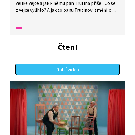
veliké vejce a jak k němu pan Trutina přišel. Co se
z vejce vylíhlo? A jak to panu Trutinovi změnilo
život? Dozvíte se z vyprávění Karla a Josefa
Čapkových! Pohádka je tlumočena do znakového
jazyka.
Čtení
Další videa