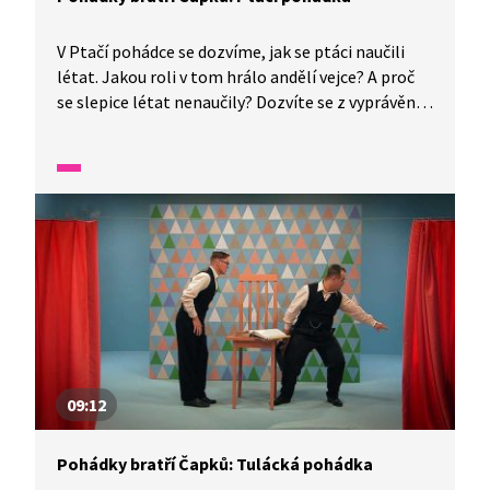
V Ptačí pohádce se dozvíme, jak se ptáci naučili
létat. Jakou roli v tom hrálo andělí vejce? A proč
se slepice létat nenaučily? Dozvíte se z vyprávění
bratrů Josefa a Karla Čapkových!
09:12
Pohádky bratří Čapků: Tulácká pohádka