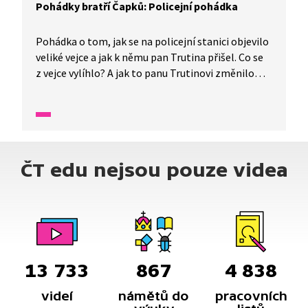
Pohádky bratří Čapků: Policejní pohádka
Pohádka o tom, jak se na policejní stanici objevilo
veliké vejce a jak k němu pan Trutina přišel. Co se
z vejce vylíhlo? A jak to panu Trutinovi změnilo
život? Dozvíte se z vyprávění Karla a Josefa
Čapkových! Pohádka je tlumočena do znakového
jazyka.
ČT edu nejsou pouze videa
13 733
867
4 838
videí
námětů do
pracovních