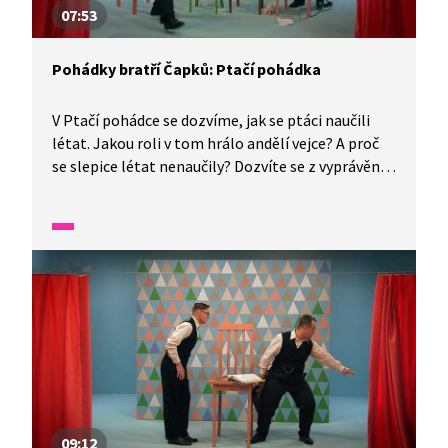
07:53
Pohádky bratří Čapků: Ptačí pohádka
V Ptačí pohádce se dozvíme, jak se ptáci naučili
létat. Jakou roli v tom hrálo andělí vejce? A proč
se slepice létat nenaučily? Dozvíte se z vyprávění
bratrů Josefa a Karla Čapkových!
09:12