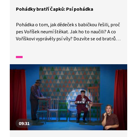
Pohádky bratří Čapků: Psí pohádka
Pohádka o tom, jak dědeček s babičkou řešili, proč
pes Voříšek neumí štěkat. Jak ho to naučili? A co
Voříškovi vyprávěly psí víly? Dozvíte se od bratrů
Josefa a Karla Čapkových.
09:31