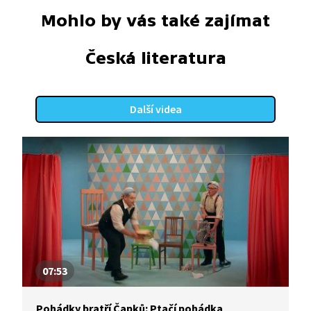
Mohlo by vás také zajímat
Česká literatura
Další videa
07:53
Pohádky bratří Čapků: Ptačí pohádka