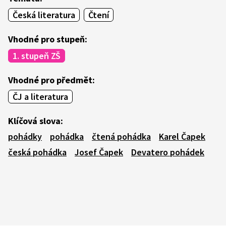
Česká literatura
Čtení
Vhodné pro stupeň:
1. stupeň ZŠ
Vhodné pro předmět:
ČJ a literatura
Klíčová slova:
pohádky
pohádka
čtená pohádka
Karel Čapek
česká pohádka
Josef Čapek
Devatero pohádek