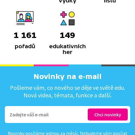
výuky
listů
1 161
149
pořadů
edukativních
her
Novinky na e-mail
Pošleme vám, co nového se děje ve světě edu.
Nová videa, témata, funkce a další.
Novinky posíláme jednou za měsíc. Nebudeme vám posílat