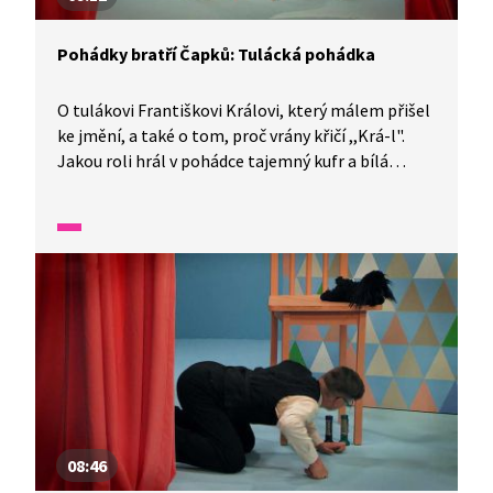
Pohádky bratří Čapků: Tulácká pohádka
O tulákovi Františkovi Královi, který málem přišel
ke jmění, a také o tom, proč vrány křičí ,,Krá-l".
Jakou roli hrál v pohádce tajemný kufr a bílá
vrána? Dozvíte se z vyprávění bratří Josefa a Karla
Čapkových!
08:46