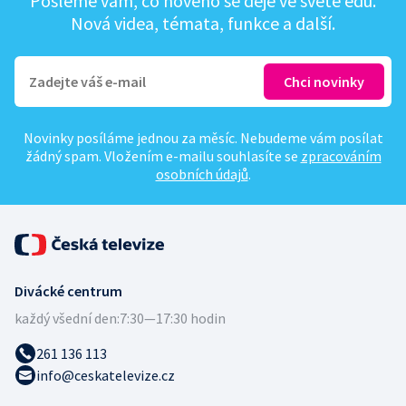
Pošleme vám, co nového se děje ve světě edu.
Nová videa, témata, funkce a další.
Novinky posíláme jednou za měsíc. Nebudeme vám posílat
žádný spam. Vložením e-mailu souhlasíte se
zpracováním
osobních údajů
.