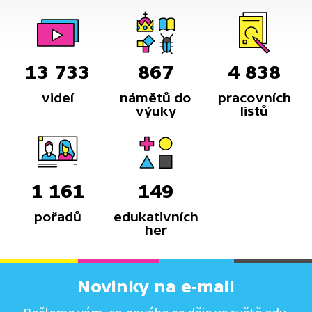
13 733
867
4 838
videí
námětů do
pracovních
výuky
listů
1 161
149
pořadů
edukativních
her
Novinky na e-mail