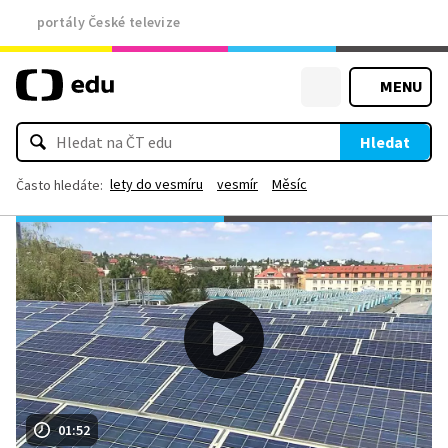
portály České televize
MENU
Hledat
lety do vesmíru
vesmír
Měsíc
Často hledáte:
01:52