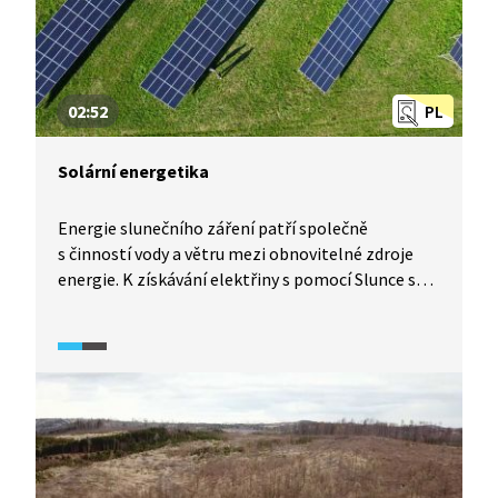
02:52
PL
Solární energetika
Energie slunečního záření patří společně
s činností vody a větru mezi obnovitelné zdroje
energie. K získávání elektřiny s pomocí Slunce se
využívají fotovoltaické články. V následujícím videu
se dozvíme, jaké jsou výhody či nevýhody sluneční
energie.