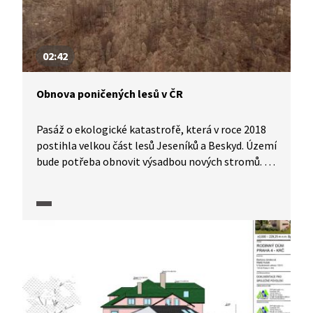
02:42
Obnova poničených lesů v ČR
Pasáž o ekologické katastrofě, která v roce 2018
postihla velkou část lesů Jeseníků a Beskyd. Území
bude potřeba obnovit výsadbou nových stromů. Co
říkají ekologové, část odborníků i tzv. zalesňovací
vyhláška o tom, kde a jaké stromy by se měly
sázet?