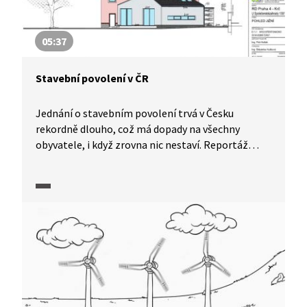
05:37
Stavební povolení v ČR
Jednání o stavebním povolení trvá v Česku
rekordně dlouho, což má dopady na všechny
obyvatele, i když zrovna nic nestaví. Reportáž
představí konkrétní případ snahy o získání
stavebního povolení pro rozšíření rodinného
domku.