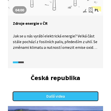
04:00
PL
Zdroje energie v ČR
Jak se u nás vyrábí elektrická energie? Velká část
stále pochází z fosilních paliv, především z uhlí. Se
změnami klimatu a nutností omezit emise oxidu
uhličitého se to bude muset změnit. Jaké další
zdroje tedy využíváme a jaká nás čeká energetická
budoucnost?
Česká republika
Další videa