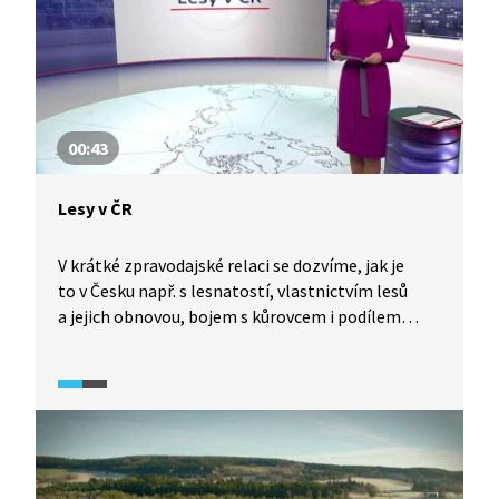
00:43
Lesy v ČR
V krátké zpravodajské relaci se dozvíme, jak je
to v Česku např. s lesnatostí, vlastnictvím lesů
a jejich obnovou, bojem s kůrovcem i podílem
listnatých lesů ve smrkových monokulturách,
od kterých se konečně ustupuje.