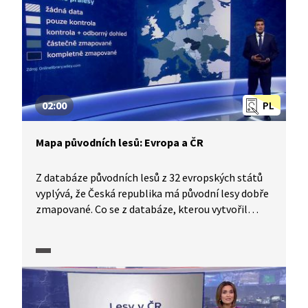
02:00
PL
Mapa původních lesů: Evropa a ČR
Z databáze původních lesů z 32 evropských států
vyplývá, že Česká republika má původní lesy dobře
zmapované. Co se z databáze, kterou vytvořil
mezinárodní tým včetně českých expertů,
můžeme o pralesích v ČR i v jiných státech Evropy
také dozvědět?