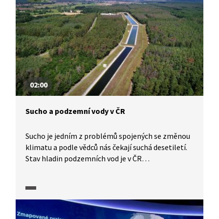
02:00
Sucho a podzemní vody v ČR
Sucho je jedním z problémů spojených se změnou
klimatu a podle vědců nás čekají suchá desetiletí.
Stav hladin podzemních vod je v ČR
po hydrologicky suchých letech v letech 2015–
2018 dlouhodobě podnormální. Představme si
jeden ze způsobů, jak vodu v české krajině zadržet,
a tím přispět k obnově zásob podzemní vody. Co si
představit pod pojmem řízená dotace?