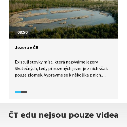
08:50
Jezera v ČR
Existují stovky míst, která nazýváme jezery.
Skutečných, tedy přirozených jezer je z nich však
pouze zlomek. Vypravme se k několika z nich.
Pod hladinou šumavských ledovcových jezer,
rašelinných jezírek či v jihomoravských bažinách
a mokřadech bují pestrý život.
ČT edu nejsou pouze videa