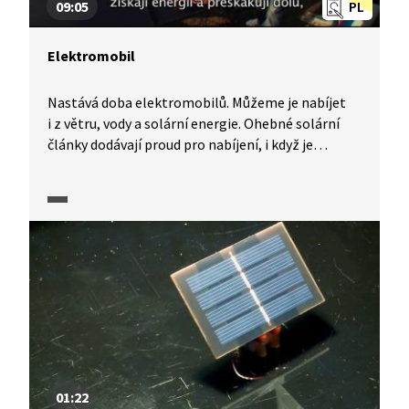
09:05
PL
Elektromobil
Nastává doba elektromobilů. Můžeme je nabíjet
i z větru, vody a solární energie. Ohebné solární
články dodávají proud pro nabíjení, i když je
pod mrakem, a elektromobily tak mohou za měsíc
ujet až pět set kilometrů. Michael s Filipem se
rozhodli, že si zkusí takový elektromobil
poháněný slunečními články postavit. Alespoň
jako malý model.
01:22