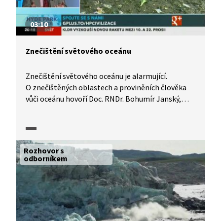
03:10
Znečištění světového oceánu
Znečištění světového oceánu je alarmující.
O znečištěných oblastech a proviněních člověka
vůči oceánu hovoří Doc. RNDr. Bohumír Janský,
CSc. Jaký je podle něj klíč ke zlepšení situace? Jak
může každý z nás ovlivnit čistotu vody v mořích?
Rozhovor s
odborníkem