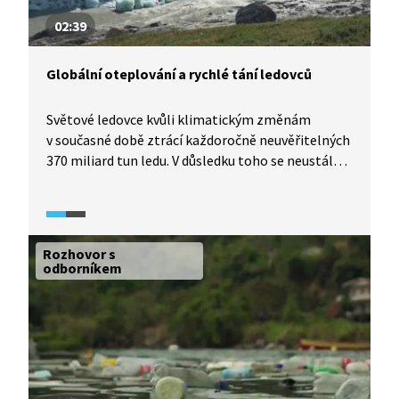
02:39
Globální oteplování a rychlé tání ledovců
Světové ledovce kvůli klimatickým změnám
v současné době ztrácí každoročně neuvěřitelných
370 miliard tun ledu. V důsledku toho se neustále
zvyšuje hladina moří, což ohrožuje obyvatele
pobřežních oblastí. V pořadu Věda24 (2025)
současnou alarmující situaci objasní geograf Chris
Stokes a hydrolog Bohumír Jánský.
Rozhovor s
odborníkem