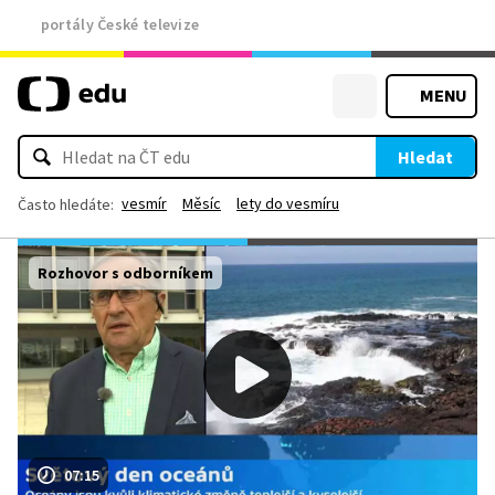
portály České televize
MENU
Hledat
vesmír
Měsíc
lety do vesmíru
Často hledáte:
Rozhovor s odborníkem
07:15