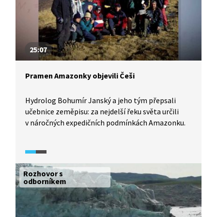
25:07
Pramen Amazonky objevili Češi
Hydrolog Bohumír Janský a jeho tým přepsali
učebnice zeměpisu: za nejdelší řeku světa určili
v náročných expedičních podmínkách Amazonku.
Rozhovor s
odborníkem