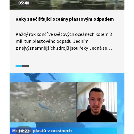
05:40
Řeky znečišťující oceány plastovým odpadem
Každý rok končí ve světových oceánech kolem 8
mil. tun plastového odpadu. Jedním
z nejvýznamnějších zdrojů jsou řeky. Jedná se
hlavně o ty, které protékají hustě zalidněnými
státy a státy se špatnou odpadovou politikou.
10:22