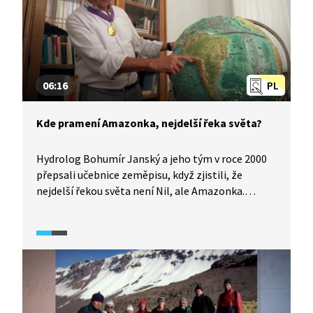
06:16
PL
Kde pramení Amazonka, nejdelší řeka světa?
Hydrolog Bohumír Janský a jeho tým v roce 2000
přepsali učebnice zeměpisu, když zjistili, že
nejdelší řekou světa není Nil, ale Amazonka.
Dokument Kde pramení Velká řeka (2015) podává
základní informace o Amazonce a seznamuje
s tím, co předcházelo expedicím tohoto světově
proslulého hydrologa.