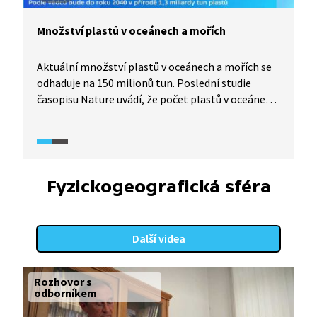
Množství plastů v oceánech a mořích
Aktuální množství plastů v oceánech a mořích se
odhaduje na 150 milionů tun. Poslední studie
časopisu Nature uvádí, že počet plastů v oceánech
a mořích by se mohl za 20 let ztrojnásobit. Proč se
takové množství plastů dostává do oceánů a moří
a do jaké míry se daří/nedaří ho snížit?
Fyzickogeografická sféra
Další videa
Rozhovor s
odborníkem