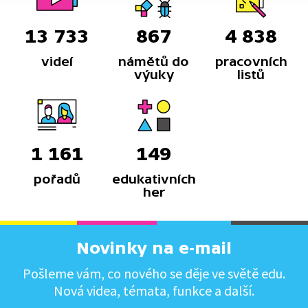
13 733
867
4 838
videí
námětů do
pracovních
výuky
listů
1 161
149
pořadů
edukativních
her
Novinky na e-mail
Pošleme vám, co nového se děje ve světě edu.
Nová videa, témata, funkce a další.