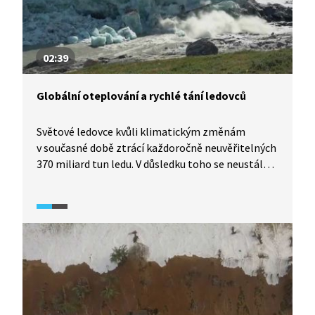
02:39
Globální oteplování a rychlé tání ledovců
Světové ledovce kvůli klimatickým změnám
v současné době ztrácí každoročně neuvěřitelných
370 miliard tun ledu. V důsledku toho se neustále
zvyšuje hladina moří, což ohrožuje obyvatele
pobřežních oblastí. V pořadu Věda24 (2025)
současnou alarmující situaci objasní geograf Chris
Stokes a hydrolog Bohumír Jánský.