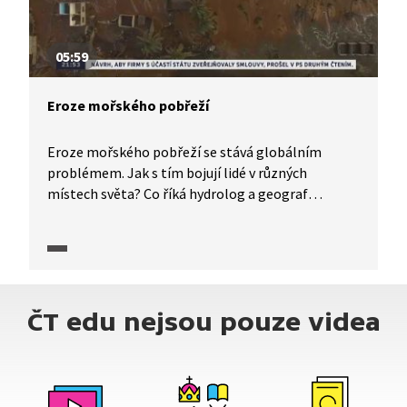
05:59
Eroze mořského pobřeží
Eroze mořského pobřeží se stává globálním
problémem. Jak s tím bojují lidé v různých
místech světa? Co říká hydrolog a geograf
Bohumír Jánský o příčinách a důsledcích tohoto
jevu?
ČT edu nejsou pouze videa