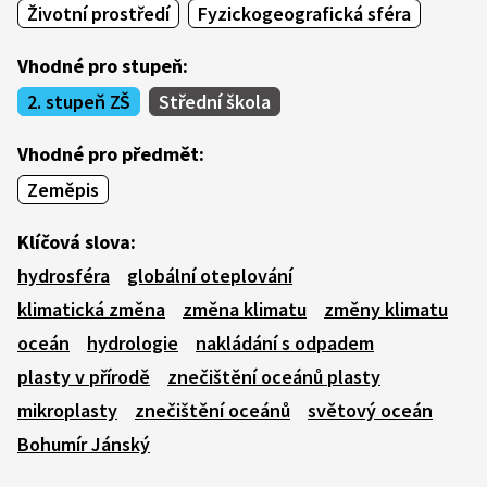
Životní prostředí
Fyzickogeografická sféra
Vhodné pro stupeň:
2. stupeň ZŠ
Střední škola
Vhodné pro předmět:
Zeměpis
Klíčová slova:
hydrosféra
globální oteplování
klimatická změna
změna klimatu
změny klimatu
oceán
hydrologie
nakládání s odpadem
plasty v přírodě
znečištění oceánů plasty
mikroplasty
znečištění oceánů
světový oceán
Bohumír Jánský