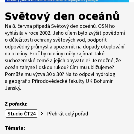
Světový den oceánů
Na 8. června připadá Světový den oceánů. OSN ho
vyhlásila v roce 2002. Jeho cílem bylo zvýšit povědomí
o důležitosti ochrany světových vod, podpořit
odpovědný průmysl a upozornit na dopady oteplování
na oceány. Proč by oceány měly zajímat také
suchozemské země a jejich obyvatele? Je možné, že
oceán zahyne lidskou rukou? Čím mu ubližujeme?
Pomůže mu výzva 30 x 30? Na to odpoví hydrolog
a geograf z Přírodovědecké fakulty UK Bohumír
Janský.
Z pořadu:
Studio ČT24
Přehrát celý pořad
Témata: