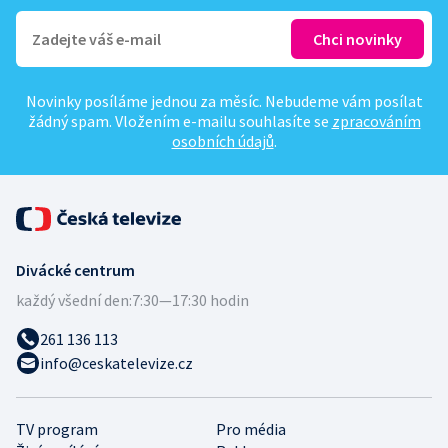
Novinky posíláme jednou za měsíc. Nebudeme vám posílat
žádný spam. Vložením e-mailu souhlasíte se
zpracováním
osobních údajů
.