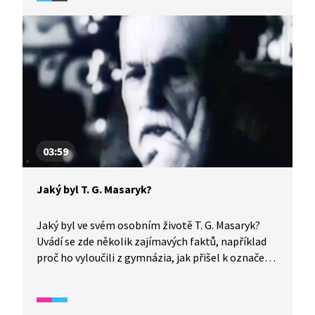
politiky. Židé byli vnímáni jako intelektuální elita,
která stála za reformními tendencemi v rámci
KSČ. V 60. a 70. letech navíc docházelo k návratu
antisemitismu v rámci celého východního bloku.
Tento antisemitismus byl často spojován
s antisionismem a zahrnoval například obvinění
z antikomunismu a upřednostňování zájmů
Izraele. V sovětském pojetím byli za sionisty
považováni všichni, kdo měli nějaké židovské
předky, s pravým významem pojmu toto označení
03:59
nijak nesouviselo. Spíše odpovídalo nacistické
představě o dědičnosti židovské rasy.
Jaký byl T. G. Masaryk?
Jaký byl ve svém osobním životě T. G. Masaryk?
Uvádí se zde několik zajímavých faktů, například
proč ho vyloučili z gymnázia, jak přišel k označení
„tatíček“ nebo že velmi miloval koně.