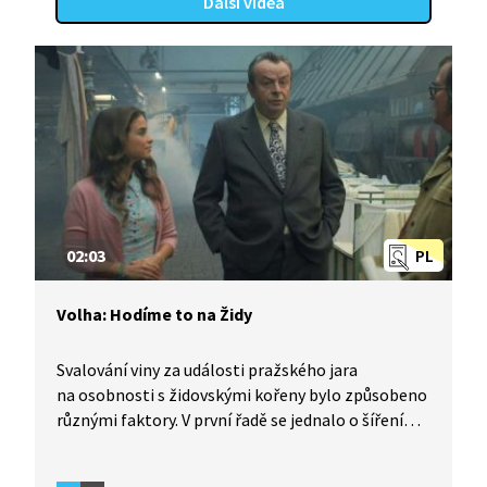
Další videa
02:03
PL
Volha: Hodíme to na Židy
Svalování viny za události pražského jara
na osobnosti s židovskými kořeny bylo způsobeno
různými faktory. V první řadě se jednalo o šíření
propagandy ze strany komunistického režimu,
který potřeboval najít viníka pro neúspěch své