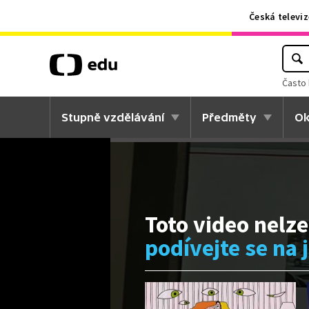
Česká televiz
Často 
Stupně vzdělávání
Předměty
Ok
Toto video nelze
podívejte se na 