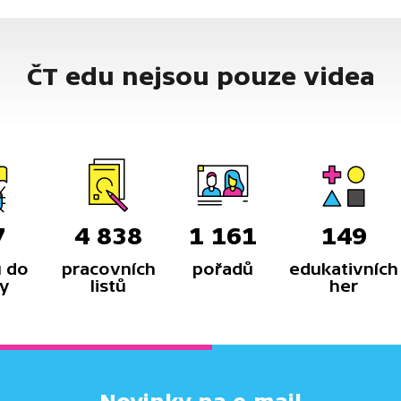
ČT edu nejsou pouze videa
7
4 838
1 161
149
 do
pracovních
pořadů
edukativních
y
listů
her