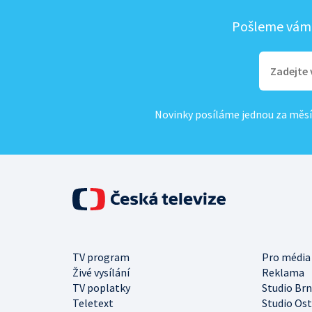
Pošleme vám, 
Novinky posíláme jednou za měsí