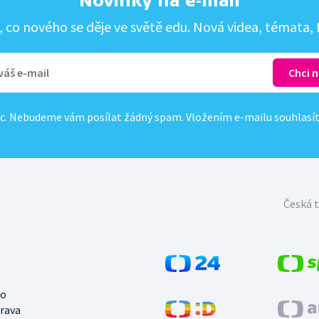
Novinky na e-mail
co nového se děje ve světě edu. Nová videa, témata, f
c. Nebudeme vám posílat žádný spam. Vložením e-mailu souhlasí