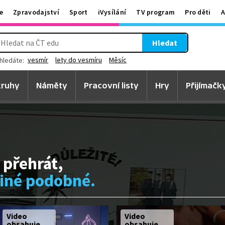
e
Zpravodajství
Sport
iVysílání
TV program
Pro děti
A
Hledat
vesmír
lety do vesmíru
Měsíc
hledáte:
ruhy
Náměty
Pracovní listy
Hry
Přijímačk
 přehrát,
jiné podobné.
Video
Video
obsahuje
obsahuje