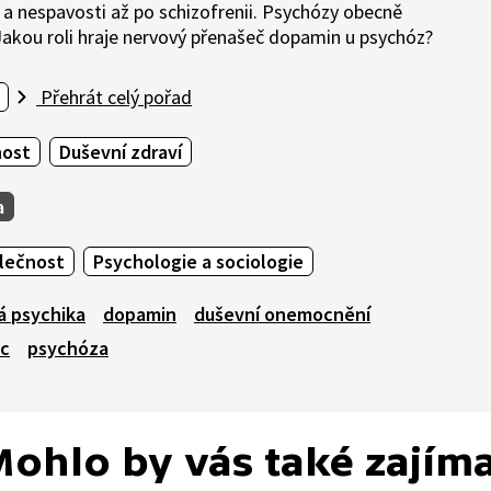
a nespavosti až po schizofrenii. Psychózy obecně
 Jakou roli hraje nervový přenašeč dopamin u psychóz?
Přehrát celý pořad
nost
Duševní zdraví
a
olečnost
Psychologie a sociologie
á psychika
dopamin
duševní onemocnění
c
psychóza
ohlo by vás také zajím