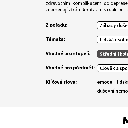
zdravotními komplikacemi od deprese 
znamenají ztrátu kontaktu s realitou.
Z pořadu:
Záhady duše
Témata:
Lidská osob
Vhodné pro stupeň:
Střední škol
Vhodné pro předmět:
Člověk a sp
Klíčová slova:
emoce
lidsk
duševní nemo
M