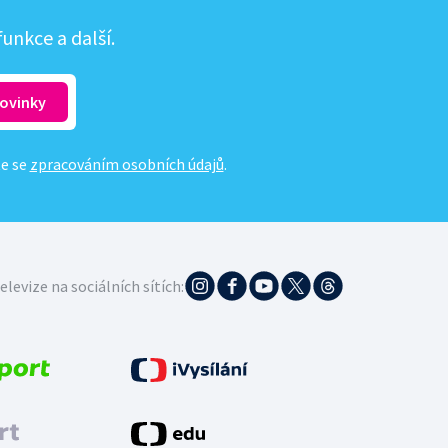
unkce a další.
te se
zpracováním osobních údajů
.