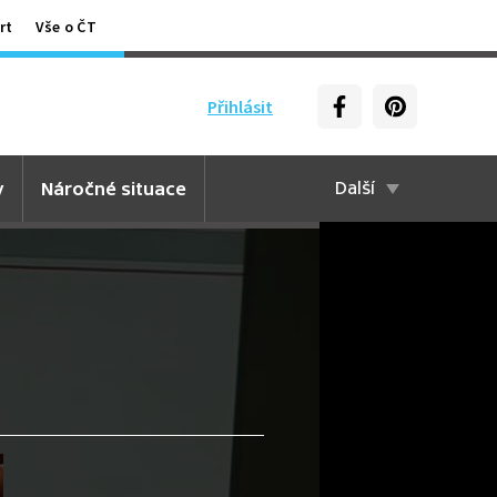
rt
Vše o ČT
Přihlásit
y
Náročné situace
Další