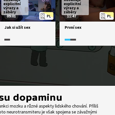
explicitní
explicitní
výrazy a
výrazy a
záběry
záběry
09:01
PL
11:47
PL
Jak si užít sex
První sex
su dopaminu
kci mozku a různé aspekty lidského chování. Příliš
oto neurotransmiteru je však spojena se závažnými