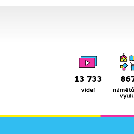
13 733
86
videí
námětů
výuk