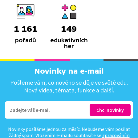
1 161
149
pořadů
edukativních
her
Novinky na e-mail
Pošleme vám, co nového se děje ve světě edu.
Nová videa, témata, funkce a další.
Novinky posíláme jednou za měsíc. Nebudeme vám posílat
žádný spam. Vložením e-mailu souhlasíte se
zpracováním