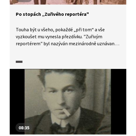
Po stopách „Zuřivého reportéra"
Touha být u všeho, pokaždé „při tom“ a vše
vyzkoušet mu vynesla přezdívku. "Zuřivým
reportérem" byl nazýván mezinárodně uznávaný
pražský německy píšící spisovatel židovského
původu a investigativní žurnalista Egon Erwin
Kisch, který začal přispívat do pražských novin již
před 1. světovou válkou.
08:35