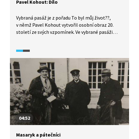
Pavel Kohout: Dílo
Vybraná pasáž je z pořadu To byl můj život??,
v němž Pavel Kohout vytvořil osobní obraz 20.
století ze svých vzpomínek. Ve vybrané pasáži
vypráví o svých dílech. Video je doplněno o ukázky
z filmů a divadelních her. Pasáž je zakončena
fotografiemi Pavla Kohouta a autorovým
shrnutím 20. století ze vzpomínek.
04:52
Masaryk a pátečníci