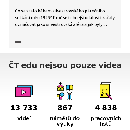
Co se stalo během silvestrovského pátečního
setkání roku 1926? Proč se tehdejší události začaly
označovat jako silvestrovská aféra a jak byly
využity k politickému boji? Ve vybrané pasáži
z publicisticko-dokumentárního pořadu Čapek
a pátečníci se k událostem vyjadřuje několik
odborníků. Výklad je doplněn o dobové fotografie
a ukázky z tisku.
ČT edu nejsou pouze videa
13 733
867
4 838
videí
námětů do
pracovních
výuky
listů