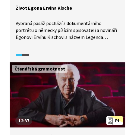
Život Egona Ervína Kische
Vybraná pasáž pochází z dokumentárního
portrétu o německy píšícím spisovateli a novináři
Egonovi Ervínu Kischovi s názvem Legenda
o Kischovi. Dozvíte se, z jaké rodiny pocházel a kde
žil, ale i to, jak je spojen s Prahou a jaký měl
vlastně k češství a češtině vztah.
Čtenářská gramotnost
12:37
PL