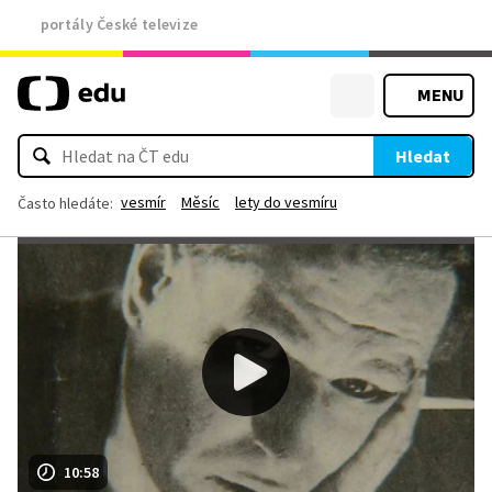
portály České televize
MENU
Hledat
vesmír
Měsíc
lety do vesmíru
Často hledáte:
10:58