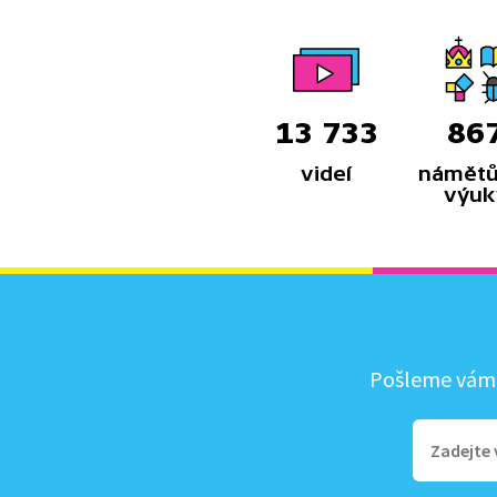
13 733
86
videí
námětů
výuk
Pošleme vám, 