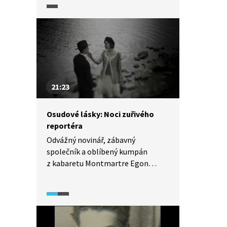
život tohoto výjimečného
spisovatele, ale pozornost je
věnována i jeho dílu. Výklad
odborníků a vzpomínky současníků
jsou doplněny dobovými
fotografiemi.
21:23
Osudové lásky: Noci zuřivého
reportéra
Odvážný novinář, zábavný
společník a oblíbený kumpán
z kabaretu Montmartre Egon
Erwin Kisch patří dodnes
k neodmyslitelným postavám
staré Prahy. Užíval si přízně mnoha
obdivovatelek, ale jednu rodačku
z Prahy skutečně a hluboce