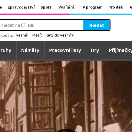
e
Zpravodajství
Sport
iVysílání
TV program
Pro děti
A
Hledat
vesmír
Měsíc
lety do vesmíru
hledáte:
ruhy
Náměty
Pracovní listy
Hry
Přijímačk