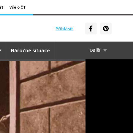
rt
Vše o ČT
Přihlásit
y
Náročné situace
Další