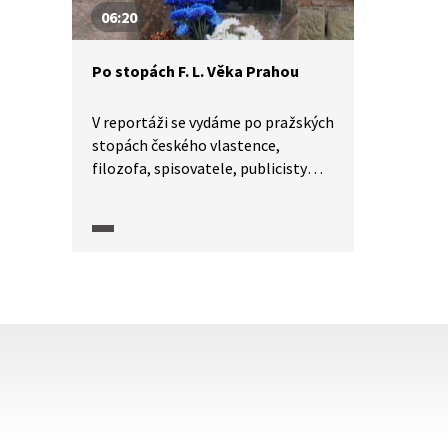
06:20
Po stopách F. L. Věka Prahou
V reportáži se vydáme po pražských
stopách českého vlastence,
filozofa, spisovatele, publicisty
a skladatele Františka Vladislava
Heka, národního buditele, který žil
v letech 1769-1847 a stal se
předobrazem hlavního hrdiny
pentalogie A. Jiráska F. L. Věk
z doby národního obrození.
Zároveň se podíváme do míst, kde
se natáčel stejnojmenný seriál
České televize.