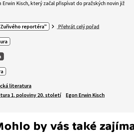
 Erwin Kisch, který začal přispívat do pražských novin již
Zuřivého reportéra"
Přehrát celý pořad
tura
a
ra
ká literatura
tura 1. poloviny 20. století
Egon Erwin Kisch
ohlo by vás také zajím