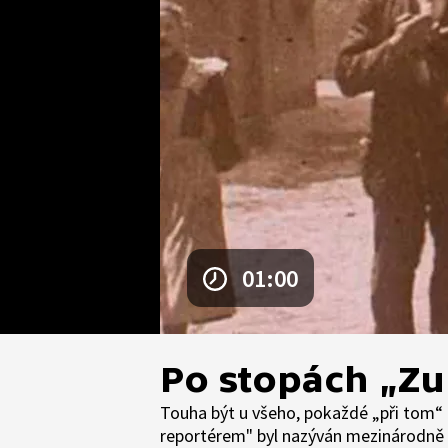
01:00
Po stopách „Zu
Touha být u všeho, pokaždé „při tom“ 
reportérem" byl nazýván mezinárodně 