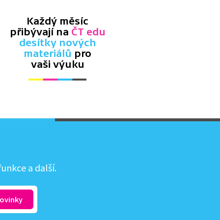
Každý měsíc
přibývají na
ČT edu
desítky nových
materiálů
pro
vaši výuku
unkce a další.