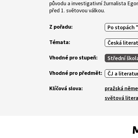
původu a investigativní žurnalista Egon
před 1. světovou válkou.
Z pořadu:
Po stopách "
Témata:
Česká litera
Vhodné pro stupeň:
Střední škol
Vhodné pro předmět:
ČJ a literatu
Klíčová slova:
pražská němec
světová litera
M