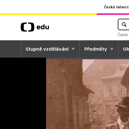
Česká televiz
Často 
Stupně vzdělávání
Předměty
Ok