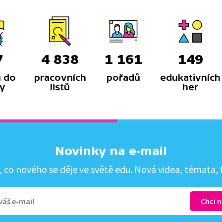
7
4 838
1 161
149
 do
pracovních
pořadů
edukativních
y
listů
her
Novinky na e-mail
co nového se děje ve světě edu. Nová videa, témata, f