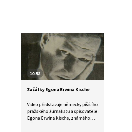
10:58
Začátky Egona Erwina Kische
Video představuje německy píšícího
pražského žurnalistu a spisovatele
Egona Erwina Kische, známého
také pod přezdívkou zuřivý
reportér. Zachycen je především