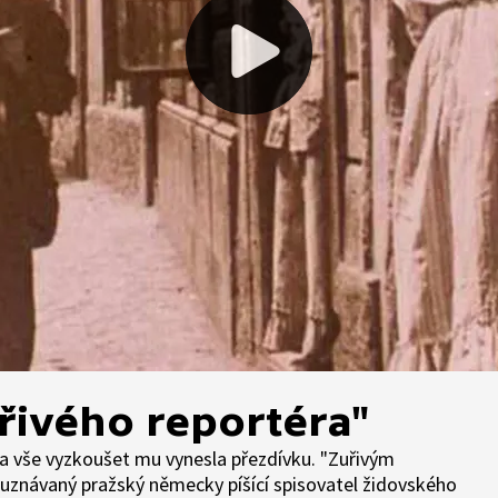
řivého reportéra"
a vše vyzkoušet mu vynesla přezdívku. "Zuřivým
uznávaný pražský německy píšící spisovatel židovského