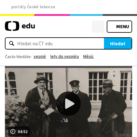
portály České televize
MENU
Hledat
vesmír
lety do vesmíru
Měsíc
Často hledáte:
04:52