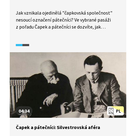
Jak vznikala ojedinělá "čapkovská společnost"
nesoucí označení pátečníci? Ve vybrané pasáži
z pořadu Čapek a pátečníci se dozvíte, jak
pátečníci vznikali, kdo navštěvoval pravidelná
setkání i kde se scházeli. Ve videu se prolínají
nejrůznější literární místa, Muzeum bratří Čapků
v Malých Svatoňovicích i vila bratří Čapků.
04:34
PL
Čapek a pátečníci: Silvestrovská aféra