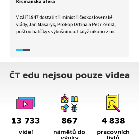
Krčmaňská aféra
V září 1947 dostali tři ministři československé
vlády, Jan Masaryk, Prokop Drtina a Petr Zenkl,
poštou balíčky s výbušninou. I když nikoho z nich
nezranila, výsledkem byla velká aféra, zvláště
když vyšetřování směřovalo k postavám spjatým
s komunistickou stranou. Proč se jí říká
Krčmaňská? Podívejte se na debatu historiků,
při níž se na pozadí odráží politická i ekonomická
ČT edu nejsou pouze videa
situace v poválečných letech v Československu,
která vyústila v únorové události roku 1848.
13 733
867
4 838
videí
námětů do
pracovních
výuky
listů