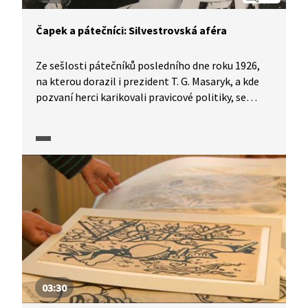
Čapek a pátečníci: Silvestrovská aféra
Ze sešlosti pátečníků posledního dne roku 1926,
na kterou dorazil i prezident T. G. Masaryk, a kde
pozvaní herci karikovali pravicové politiky, se
vyklubala aféra, která zaměstnávala novináře
a všechny zúčastněné až do března 1929 v rámci
protimasarykovské kampaně před prezidentskými
volbami.
03:30