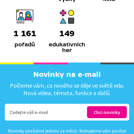
1 161
149
pořadů
edukativních
her
Novinky na e-mail
Pošleme vám, co nového se děje ve světě edu.
Nová videa, témata, funkce a další.
Novinky posíláme jednou za měsíc. Nebudeme vám posílat