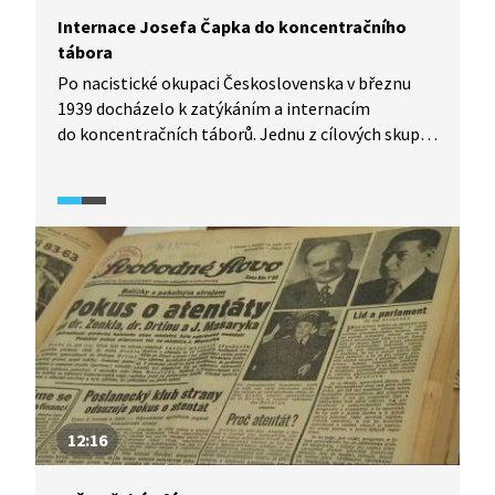
Internace Josefa Čapka do koncentračního
tábora
Po nacistické okupaci Československa v březnu
1939 docházelo k zatýkáním a internacím
do koncentračních táborů. Jednu z cílových skupin
nacistů představovali intelektuálové a umělci.
Mezi nimi byl také malíř a spisovatel Josef Čapek.
Ve videu z dokumentárního snímku Heftlink Josef
Čapek (2016) zazní obecný kontext k pookupační
vlně zatýkání, dále důvody, proč nacisté měli
v hledáčku právě Čapka nebo čtená dobová
vzpomínka z deníku jeho manželky Jarmily.
12:16