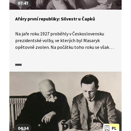
07:47
Aféry první republiky: Silvestr u Čapků
Na jaře roku 1927 proběhly v Československu
prezidentské volby, ve kterých byl Masaryk
opětovně zvolen. Na počátku toho roku se však
odehrála „aféra“ spojená se samotným
prezidentem. Na silvestra roku 1926 byl Masaryk
pozván na silvestrovský večer do vily Karla Čapka.
Přestože se na večírku vlastně nic vážného
nestalo, tisk a opozice vytvořily aféru. A ta si již
žila svým životem.
04:34
PL