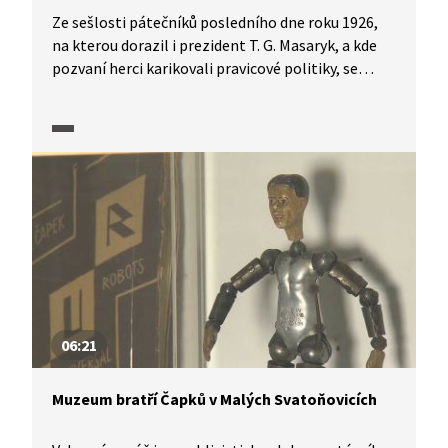
Ze sešlosti pátečníků posledního dne roku 1926,
na kterou dorazil i prezident T. G. Masaryk, a kde
pozvaní herci karikovali pravicové politiky, se
vyklubala aféra, která zaměstnávala novináře
a všechny zúčastněné až do března 1929 v rámci
protimasarykovské kampaně před prezidentskými
volbami.
06:21
Muzeum bratří Čapků v Malých Svatoňovicích