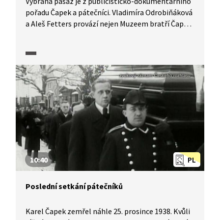
Vybraná pasáž je z publicisticko-dokumentárního
pořadu Čapek a pátečníci. Vladimíra Odrobiňáková
a Aleš Fetters provází nejen Muzeem bratří Čapků
v Malých Svatoňovicích, ale i střípky z životů bratří
Čapků. Rovněž se věnují tomu, jak byla rodina
spojena s Úpickem a jak se to promítalo
do pohádkové tvorby Karla Čapka.
10:40
PL
Poslední setkání pátečníků
Karel Čapek zemřel náhle 25. prosince 1938. Kvůli