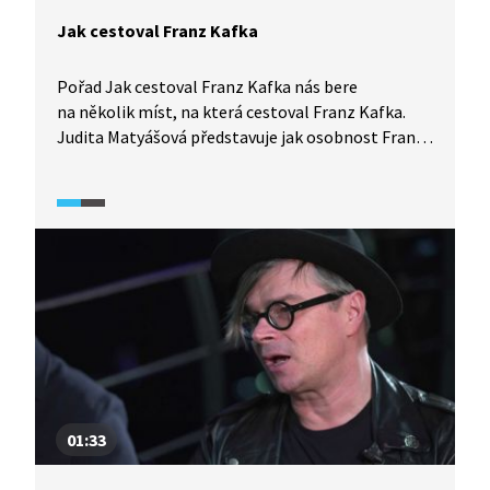
Jak cestoval Franz Kafka
Pořad Jak cestoval Franz Kafka nás bere
na několik míst, na která cestoval Franz Kafka.
Judita Matyášová představuje jak osobnost Franze
Kafky, tak i místa, na kterých Kafka pobýval.
Například letní byt v Roztokách u Prahy nebo
Liběchov. Zmíněné jsou také spisovatelovy
milostné vztahy. Video je doplněno o ukázky
z korespondence.
01:33