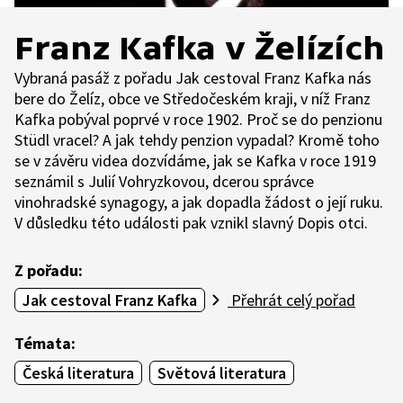
Franz Kafka v Želízích
Vybraná pasáž z pořadu Jak cestoval Franz Kafka nás
bere do Želíz, obce ve Středočeském kraji, v níž Franz
Kafka pobýval poprvé v roce 1902. Proč se do penzionu
Stüdl vracel? A jak tehdy penzion vypadal? Kromě toho
se v závěru videa dozvídáme, jak se Kafka v roce 1919
seznámil s Julií Vohryzkovou, dcerou správce
vinohradské synagogy, a jak dopadla žádost o její ruku.
V důsledku této události pak vznikl slavný Dopis otci.
Z pořadu:
Jak cestoval Franz Kafka
Přehrát celý pořad
Témata:
Česká literatura
Světová literatura