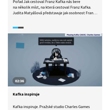
Pořad Jak cestoval Franz Kafka nás bere
na několik míst, na která cestoval Franz Kafka.
Judita Matyášová představuje jak osobnost Franze
Kafky, tak i místa, na kterých Kafka pobýval.
Například letní byt v Roztokách u Prahy nebo
Liběchov. Zmíněné jsou také spisovatelovy
milostné vztahy. Video je doplněno o ukázky
z korespondence.
02:36
Kafka inspiruje
Kafka inspiruje. Pražské studio Charles Games