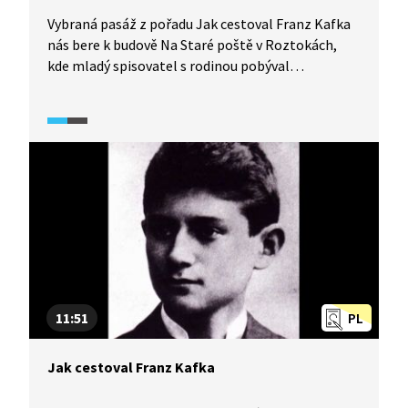
Vybraná pasáž z pořadu Jak cestoval Franz Kafka
nás bere k budově Na Staré poště v Roztokách,
kde mladý spisovatel s rodinou pobýval
o prázdninách. Dozvíte se, jak fungovaly tzv. letní
byty, ale také s kým se zde seznámil Franz Kafka
a kam spolu chodili na výlety. Video je doplněno
ukázkami z korespondence.
11:51
PL
Jak cestoval Franz Kafka