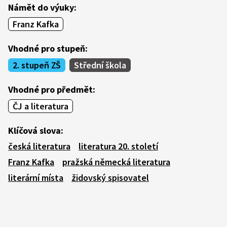
Námět do výuky:
Franz Kafka
Vhodné pro stupeň:
2. stupeň ZŠ
Střední škola
Vhodné pro předmět:
ČJ a literatura
Klíčová slova:
česká literatura
literatura 20. století
Franz Kafka
pražská německá literatura
literární místa
židovský spisovatel