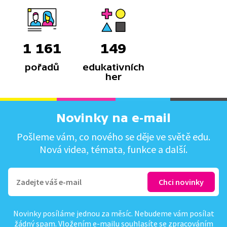
1 161
149
pořadů
edukativních
her
Novinky na e-mail
Pošleme vám, co nového se děje ve světě edu.
Nová videa, témata, funkce a další.
Novinky posíláme jednou za měsíc. Nebudeme vám posílat
žádný spam. Vložením e-mailu souhlasíte se
zpracováním