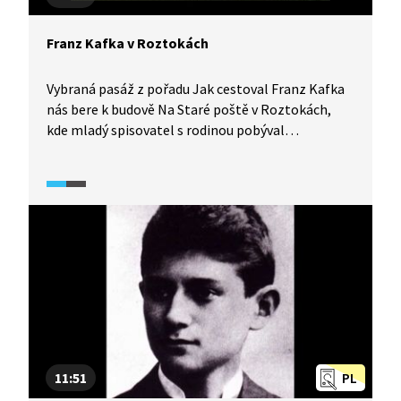
Franz Kafka v Roztokách
Vybraná pasáž z pořadu Jak cestoval Franz Kafka
nás bere k budově Na Staré poště v Roztokách,
kde mladý spisovatel s rodinou pobýval
o prázdninách. Dozvíte se, jak fungovaly tzv. letní
byty, ale také s kým se zde seznámil Franz Kafka
a kam spolu chodili na výlety. Video je doplněno
ukázkami z korespondence.
11:51
PL