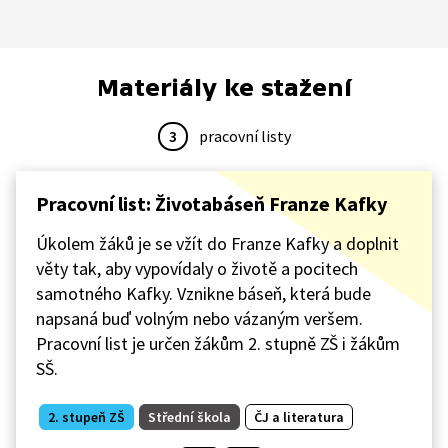
Materiály ke stažení
3
pracovní listy
Pracovní list: Životabáseň Franze Kafky
Úkolem žáků je se vžít do Franze Kafky a doplnit
věty tak, aby vypovídaly o životě a pocitech
samotného Kafky. Vznikne báseň, která bude
napsaná buď volným nebo vázaným veršem.
Pracovní list je určen žákům 2. stupně ZŠ i žákům
SŠ.
2. stupeň ZŠ
Střední škola
ČJ a literatura