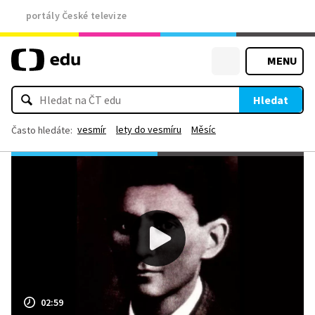
portály České televize
MENU
Hledat
vesmír
lety do vesmíru
Měsíc
Často hledáte:
02:59