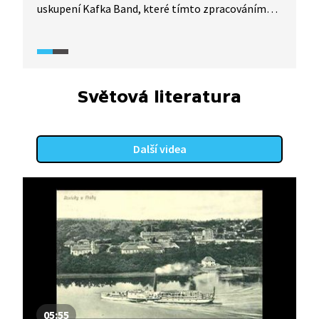
uskupení Kafka Band, které tímto zpracováním
po Americe a Zámku završilo svou kafkovskou
trilogii.
Světová literatura
Další videa
05:55