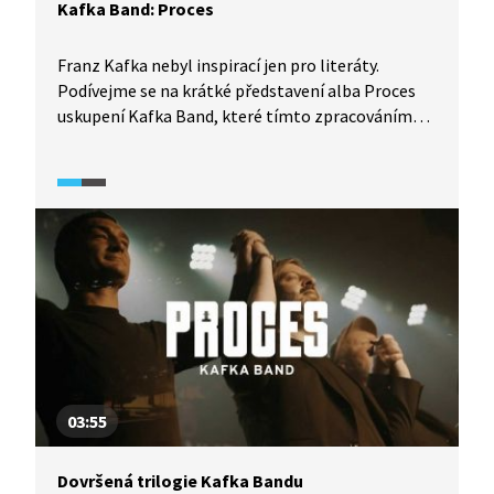
Kafka Band: Proces
Franz Kafka nebyl inspirací jen pro literáty.
Podívejme se na krátké představení alba Proces
uskupení Kafka Band, které tímto zpracováním
po Americe a Zámku završilo svou kafkovskou
trilogii.
03:55
Dovršená trilogie Kafka Bandu