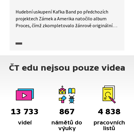
Hudební uskupení Kafka Band po předchozích
projektech Zámek a Amerika natočilo album
Proces, čímž zkompletovalo žánrově originální
zpracování románových děl Franze Kafky.
Netradičně pojatý Franz Kafka vzbuzuje uznání
odborníků.
ČT edu nejsou pouze videa
13 733
867
4 838
videí
námětů do
pracovních
výuky
listů