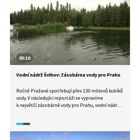
05:10
Vodní nádrž Švihov: Zásobárna vody pro Prahu
Ročně Pražané spotřebují přes 130 milionů kubíků
vody. V následující reportáži se vypravíme
k největší zásobárně vody pro Prahu, vodní nádrži
Švihov na řece Želivce. Také se dozvíme o vodních
zdrojích, které Praha využívala v minulosti,
a procesech, kterými se pitná voda upravuje.