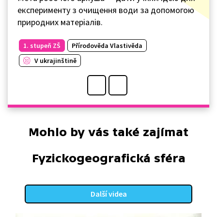
експерименту з очищення води за допомогою
природних матеріалів.
1. stupeň ZŠ
Přírodověda Vlastivěda
V ukrajinštině
Mohlo by vás také zajímat
Fyzickogeografická sféra
Další videa