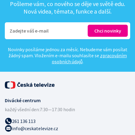
Pošleme vám, co nového se děje ve světě edu.
Nová videa, témata, funkce a další.
Novinky posíláme jednou za měsíc. Nebudeme vám posílat
žádný spam. Vložením e-mailu souhlasíte se
zpracováním
osobních údajů
.