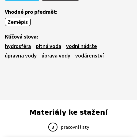
Vhodné pro předmět:
Zeměpis
Klíčová slova:
hydrosféra
pitná voda
vodní nádrže
úpravna vody
úprava vody
vodárenství
Materiály ke stažení
3
pracovní listy