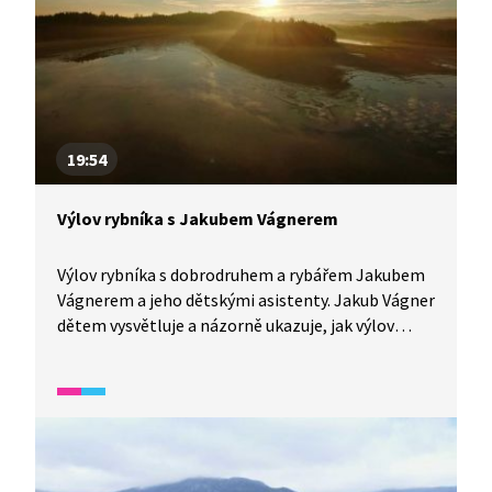
19:54
Výlov rybníka s Jakubem Vágnerem
Výlov rybníka s dobrodruhem a rybářem Jakubem
Vágnerem a jeho dětskými asistenty. Jakub Vágner
dětem vysvětluje a názorně ukazuje, jak výlov
probíhá, jak se rybník vypouští, a děti se dozvídají
i něco o rybách, které v rybníce žijí.