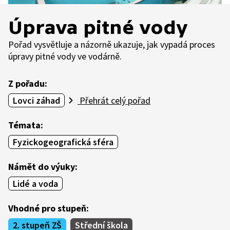
Úprava pitné vody
Pořad vysvětluje a názorně ukazuje, jak vypadá proces
úpravy pitné vody ve vodárně.
Z pořadu:
Lovci záhad
Přehrát celý pořad
Témata:
Fyzickogeografická sféra
Námět do výuky:
Lidé a voda
Vhodné pro stupeň:
2. stupeň ZŠ
Střední škola