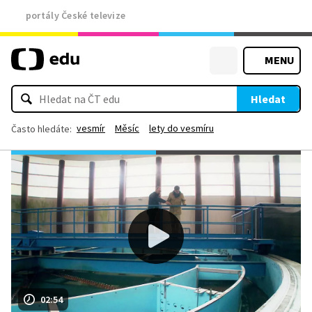
portály České televize
MENU
Hledat
vesmír
Měsíc
lety do vesmíru
Často hledáte:
02:54