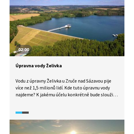
02:00
Úpravna vody Želivka
Vodu z úpravny Želivka u Zruče nad Sázavou pije
více než 1,5 milionů lidí. Kde tuto úpravnu vody
najdeme? K jakému účelu konkrétně bude sloužit
nové zařízení na zlepšení kvality pitné vody
v jedné z největších úpraven vody v Evropě?