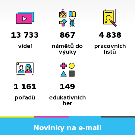
13 733
867
4 838
videí
námětů do
pracovních
výuky
listů
1 161
149
pořadů
edukativních
her
Novinky na e-mail