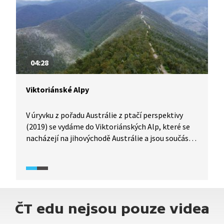
04:28
Viktoriánské Alpy
V úryvku z pořadu Austrálie z ptačí perspektivy
(2019) se vydáme do Viktoriánských Alp, které se
nacházejí na jihovýchodě Austrálie a jsou součástí
Velkého předělového pohoří. Čeká nás cesta
blahovičníkovými lesy, výjezd na horu Billy Goat
Bluff nebo návštěva přehradní nádrže, která
zásobuje pitnou vodou město Melbourne.
Na rozdíl od těch našich, evropských Alp, tu
ČT edu nejsou pouze videa
můžete bloumat celé dny úplně sami.