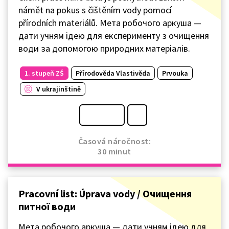
námět na pokus s čištěním vody pomocí
přírodních materiálů. Мета робочого аркуша —
дати учням ідею для експерименту з очищення
води за допомогою природних матеріалів.
1. stupeň ZŠ
Přírodověda Vlastivěda
Prvouka
V ukrajinštině
Časová náročnost:
30 minut
Pracovní list: Úprava vody / Очищення
питної води
Мета робочого аркуша — дати учням ідею для