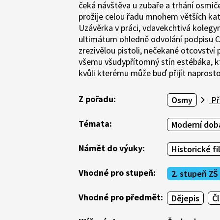
čeká návštěva u zubaře a trhání osmiče
prožije celou řadu mnohem větších kata
Uzávěrka v práci, vdavekchtivá kolegyně
ultimátum ohledně odvolání podpisu Ch
zrezivělou pistoli, nečekané otcovství
všemu všudypřítomný stín estébáka, kt
kvůli kterému může buď přijít naprost
Z pořadu:
Osmy
Př
Témata:
Moderní doba
Námět do výuky:
Historické f
Vhodné pro stupeň:
2. stupeň ZŠ
Vhodné pro předmět:
Dějepis
Č