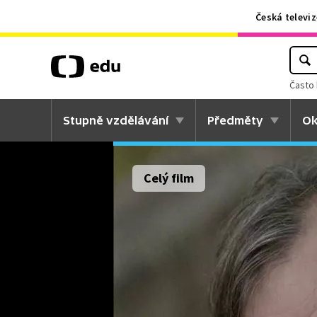
Česká televiz
Často 
Stupně vzdělávání
Předměty
Ok
Celý film