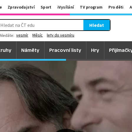
e
Zpravodajství
Sport
iVysílání
TV program
Pro děti
A
Hledat
vesmír
Měsíc
lety do vesmíru
hledáte:
ruhy
Náměty
Pracovní listy
Hry
Přijímačk