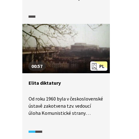
bylo úplně vyhladit sedláky jako
třídu. Příběh rodiny Jana Sedláčka
ale ukazuje, že nebyla jen cesta
do družstva, ale i cesta zpět
k vlastnímu hospodářství. Rodina
Sedláčkova dokázala kolektivizaci
vzdorovat přes dvě desítky let. Když
nakonec v sedmdesátých letech byl
donucen do JZD vstoupit, už měl
00:57
PL
za sebou ukrývání náboženské
literatury i rozšiřování Charty 77.
Elita diktatury
Od roku 1960 byla v československé
ústavě zakotvena tzv. vedoucí
úloha Komunistické strany
Československa. Členství v ní
znamenalo mít výhody pro sebe
a svoji rodinu na všech úrovních,