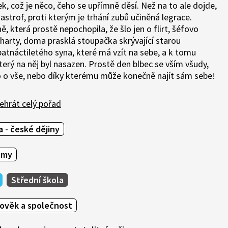
k, což je něco, čeho se upřímně děsí. Než na to ale dojde,
strof, proti kterým je trhání zubů učiněná legrace.
, která prostě nepochopila, že šlo jen o flirt, šéfovo
arty, doma prasklá stoupačka skrývající starou
 patnáctiletého syna, které má vzít na sebe, a k tomu
erý na něj byl nasazen. Prostě den blbec se vším všudy,
o o vše, nebo díky kterému může konečně najít sám sebe!
ehrát celý pořad
 - české dějiny
ilmy
Střední škola
lověk a společnost