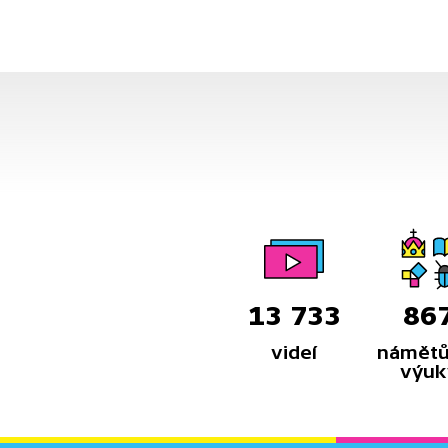
zvláště po srpnové okupaci v roce
1968 v období tzv. normalizace.
V mnoha vedoucích pozicích se
nestraník zkrátka nemohl
ocitnout. Strana rozhodovala
o všem.
13 733
86
videí
námětů
výuk