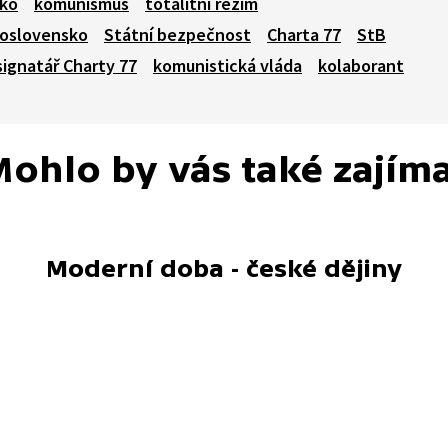
ko
komunismus
totalitní režim
koslovensko
Státní bezpečnost
Charta 77
StB
signatář Charty 77
komunistická vláda
kolaborant
ohlo by vás také zajím
Moderní doba - české dějiny