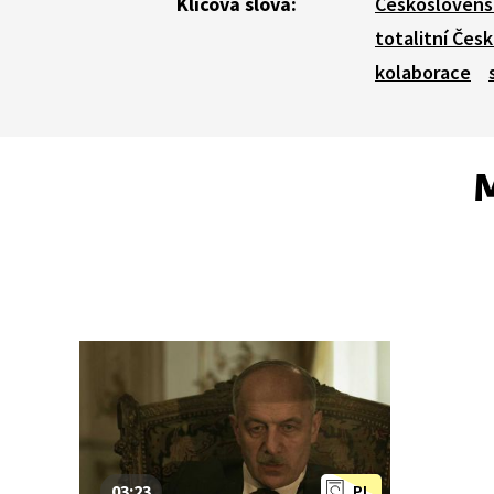
Klíčová slova:
Českoslovens
totalitní Čes
kolaborace
M
03:23
PL