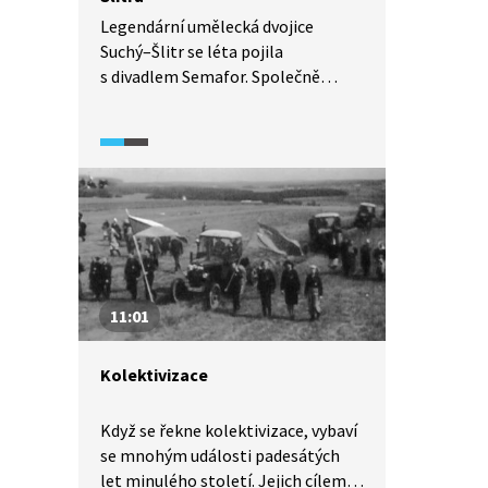
Legendární umělecká dvojice
Suchý–Šlitr se léta pojila
s divadlem Semafor. Společně
skládali písně jak pro sebe, tak
i pro ostatní zpěváky. V rozhovoru
z roku 2009 vzpomíná Jiří Suchý
na svého kolegu, který svět opustil
v roce 1969.
11:01
Kolektivizace
Když se řekne kolektivizace, vybaví
se mnohým události padesátých
let minulého století. Jejich cílem