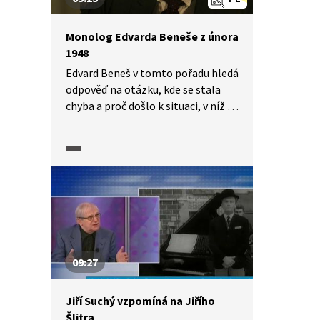
Monolog Edvarda Beneše z února
1948
Edvard Beneš v tomto pořadu hledá
odpověď na otázku, kde se stala
chyba a proč došlo k situaci, v níž se
ocitl v únoru 1948. Hodnotí sám
sebe a svoji politickou kariéru.
09:27
Jiří Suchý vzpomíná na Jiřího
Šlitra