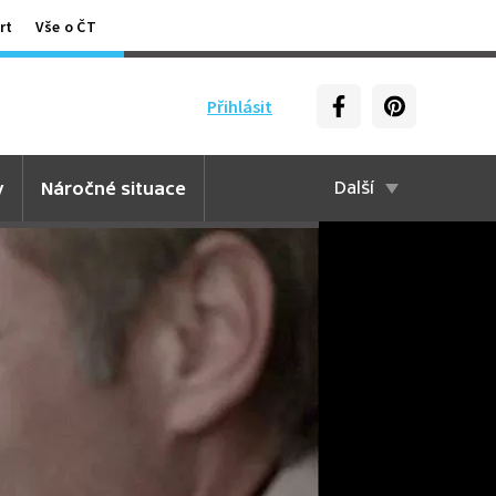
rt
Vše o ČT
Přihlásit
y
Náročné situace
Další