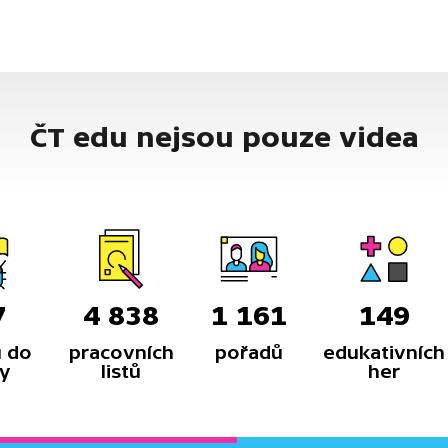
ČT edu nejsou pouze videa
7
4 838
1 161
149
 do
pracovních
pořadů
edukativních
y
listů
her