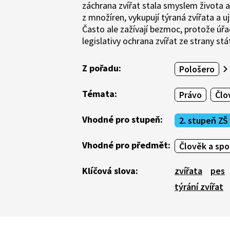
záchrana zvířat stala smyslem života a 
z množíren, vykupují týraná zvířata a u
Často ale zažívají bezmoc, protože úřa
legislativy ochrana zvířat ze strany stá
Z pořadu:
Pološero
Témata:
Právo
Člo
Vhodné pro stupeň:
2. stupeň ZŠ
Vhodné pro předmět:
Člověk a sp
Klíčová slova:
zvířata
pes
týrání zvířat