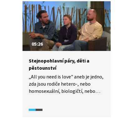
s problémem něco dělat? S jakými
problémy se museli na cestě
ke svobodě vypořádat? Jak se
upravily jejich vztahy s dětmi? A jak
se jim žije po opuštění toxických
vztahů?
05:26
Stejnopohlavní páry, děti a
pěstounství
„All you need is love" aneb je jedno,
zda jsou rodiče hetero-, nebo
homosexuální, biologičtí, nebo
pěstouni. Alespoň na tom se
shodla moderátorka pořadu
Protivný sprostý matky (2021)
s hosty, dvěma otci, kteří mají
v pěstounské péči tři děti. Jak
probíhala jednání s úřady, než jim