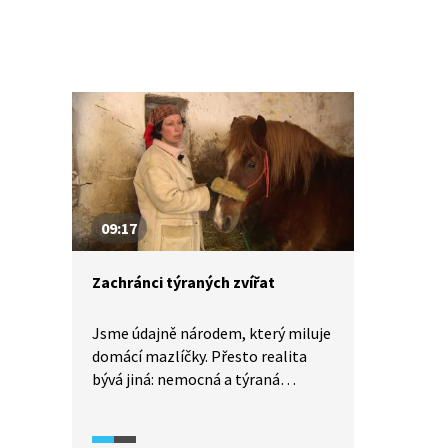
byly děti svěřeny?
09:17
Zachránci týraných zvířat
Jsme údajně národem, který miluje
domácí mazlíčky. Přesto realita
bývá jiná: nemocná a týraná
zvířata, zvířata zanechaná v lese
nebo v popelnici, množírny psů.
Naštěstí se najdou i lidé, pro které