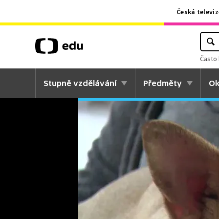
Česká televiz
Často 
Stupně vzdělávání
Předměty
Ok