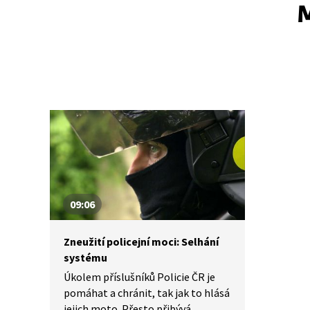
M
09:06
Zneužití policejní moci: Selhání
systému
Úkolem příslušníků Policie ČR je
pomáhat a chránit, tak jak to hlásá
jejich moto. Přesto přibývá