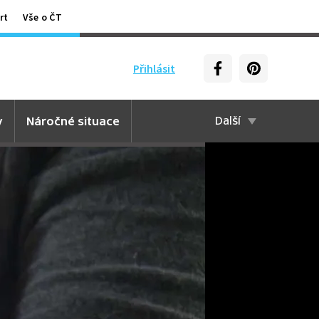
rt
Vše o ČT
Přihlásit
y
Náročné situace
Další