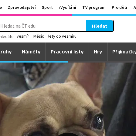
e
Zpravodajství
Sport
iVysílání
TV program
Pro děti
A
Hledat
vesmír
Měsíc
lety do vesmíru
hledáte:
ruhy
Náměty
Pracovní listy
Hry
Přijímačk