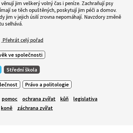
věnují jim veškerý volný čas i peníze. Zachraňují psy
jímají se těch opuštěných, poskytují jim péči a domov.
dy jim v jejich úsilí zrovna nepomáhají. Navzdory změně
tu selhává.
Přehrát celý pořad
věk ve společnosti
Střední škola
olečnost
Právo a politologie
pomoc
ochrana zvířat
kůň
legislativa
koně
záchrana zvířat