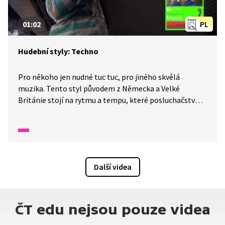
01:02
PL
Hudební styly: Techno
Pro někoho jen nudné tuc tuc, pro jiného skvělá
muzika. Tento styl původem z Německa a Velké
Británie stojí na rytmu a tempu, které posluchačstvo
postupně dostává do jakéhosi hudebního transu.
Další videa
ČT edu nejsou pouze videa