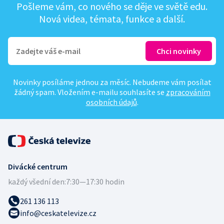
Pošleme vám, co nového se děje ve světě edu.
Nová videa, témata, funkce a další.
Novinky posíláme jednou za měsíc. Nebudeme vám posílat
žádný spam. Vložením e-mailu souhlasíte se
zpracováním
osobních údajů
.