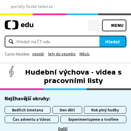
portály České televize
MENU
Hledat
vesmír
lety do vesmíru
Měsíc
Často hledáte:
Hudební výchova - videa s
pracovními listy
Nejžhavější okruhy:
Bedřich Smetana
Den dětí
Rok plný hudby
Čas adventu a Vánoc
Experimentujeme a tvoříme
Další