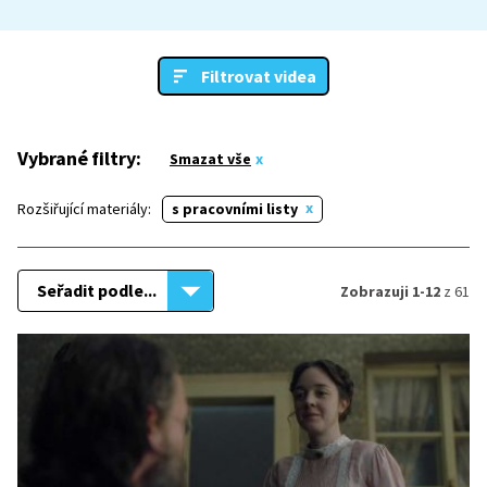
Filtrovat videa
Vybrané filtry:
Smazat vše
Rozšiřující materiály:
s pracovními listy
Seřadit podle...
Zobrazuji 1-12
z 61