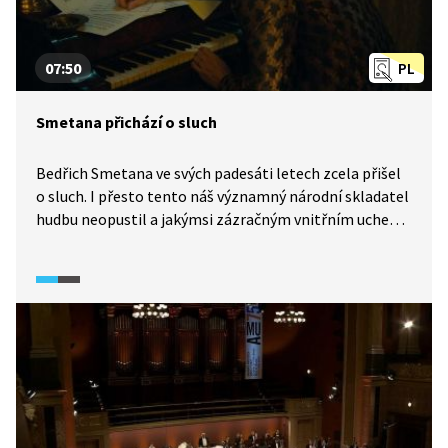
07:50
PL
Smetana přichází o sluch
Bedřich Smetana ve svých padesáti letech zcela přišel
o sluch. I přesto tento náš významný národní skladatel
hudbu neopustil a jakýmsi zázračným vnitřním uchem
došel k sepsání tří ze svých nejvýznamnějších oper
(Hubička, Tajemství, Čertova stěna) a cyklu
symfonických básní Má vlast. Podívejte se na úryvek
z filmu, v němž s Bedřichem prožijete nejtěžší
momenty, během nichž nadobro přicházel o sluch.