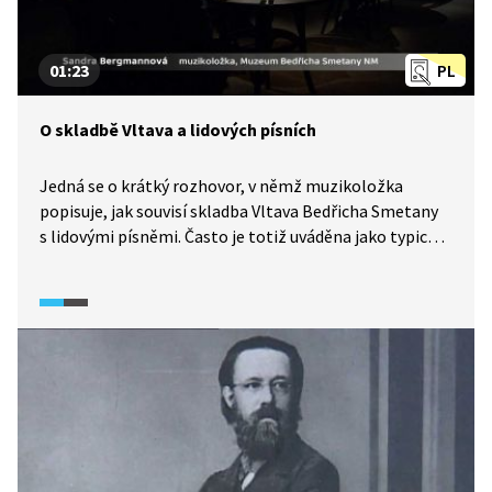
01:23
PL
O skladbě Vltava a lidových písních
Jedná se o krátký rozhovor, v němž muzikoložka
popisuje, jak souvisí skladba Vltava Bedřicha Smetany
s lidovými písněmi. Často je totiž uváděna jako typický
příklad, kdy se autor inspiroval českou lidovou písní.
Bylo tomu ale opravdu tak?