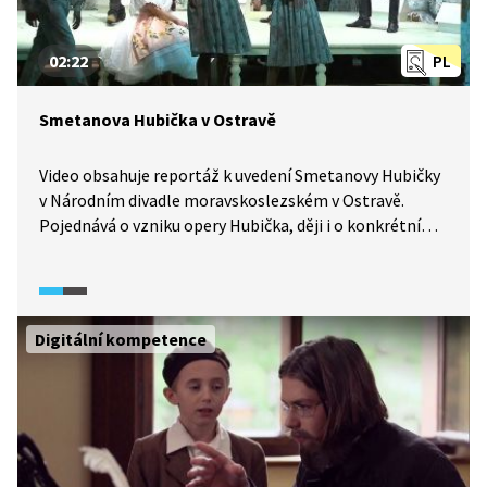
02:22
PL
Smetanova Hubička v Ostravě
Video obsahuje reportáž k uvedení Smetanovy Hubičky
v Národním divadle moravskoslezském v Ostravě.
Pojednává o vzniku opery Hubička, ději i o konkrétní
inscenaci. Také obsahuje ukázky operního zpěvu.
Digitální kompetence