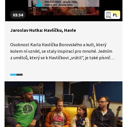
03:34
PL
Jaroslav Hutka: Havlíčku, Havle
Osobnost Karla Havlíčka Borovského a kult, který
kolem ní vznikl, se staly inspirací pro mnohé. Jedním
z umělců, který se k Havlíčkovi „vrátil", je také písničkář
Jaroslav Hutka. Video pochází z jeho koncertu.