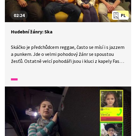
02:24
PL
Hudební žánry: Ska
Skáčko je předchůdcem reggae, často se mísí i s jazzem
a punkem. Jde o velmi pohodový žánr se spoustou
žesťů. Ostatně velcí pohodáři jsou i kluci z kapely Fast
Food Orchestra, které jsme navštívili v jejich zkušebně.
Podle nich nejde jen o hudbu, ale i životní styl.