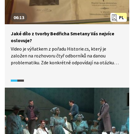
06:13
PL
Jaké dílo z tvorby Bedřicha Smetany Vás nejvíce
oslovuje?
Video je výňatkem z pořadu Historie.cs, který je
založen na rozhovoru čtyř odborníků na danou
problematiku. Zde konkrétně odpovídají na otázku
„Jaké dílo z tvorby Bedřicha Smetany vás nejvíce
oslovuje?“ Nejedná se tedy o celý souhrn díla Bedřicha
Smetany, ale pouze o některé opery a skladby. Video
obsahuje i ukázky jednotlivých skladeb.