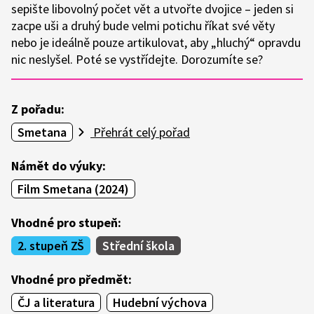
sepište libovolný počet vět a utvořte dvojice – jeden si
zacpe uši a druhý bude velmi potichu říkat své věty
nebo je ideálně pouze artikulovat, aby „hluchý“ opravdu
nic neslyšel. Poté se vystřídejte. Dorozumíte se?
Z pořadu:
Smetana
Přehrát celý pořad
Námět do výuky:
Film Smetana (2024)
Vhodné pro stupeň:
2. stupeň ZŠ
Střední škola
Vhodné pro předmět:
ČJ a literatura
Hudební výchova