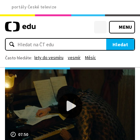
portály České televize
MENU
Hledat
lety do vesmíru
vesmír
Měsíc
Často hledáte:
07:50