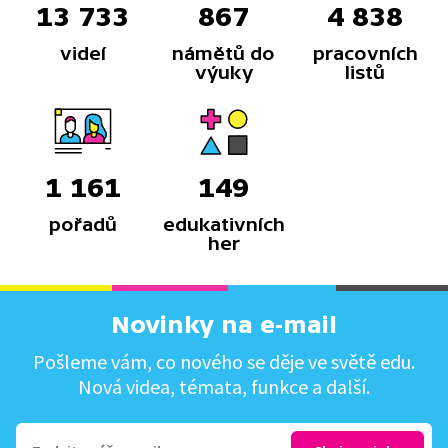
13 733
867
4 838
videí
námětů do
pracovních
výuky
listů
1 161
149
pořadů
edukativních
her
Novinky na e-mail
Pošleme vám, co nového se děje ve světě edu.
Nová videa, témata, funkce a další.