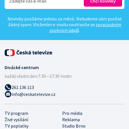
Novinky posíláme jednou za měsíc. Nebudeme vám posílat
žádný spam. Vložením e-mailu souhlasíte se
zpracováním
osobních údajů
.