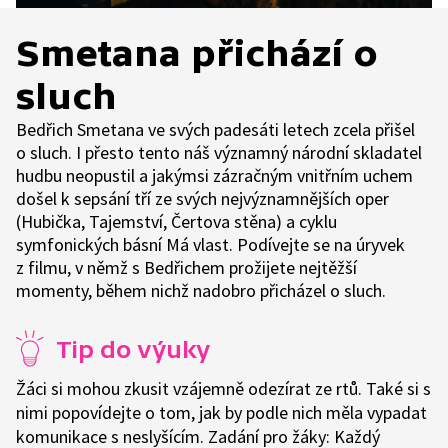
Smetana přichází o
sluch
Bedřich Smetana ve svých padesáti letech zcela přišel
o sluch. I přesto tento náš významný národní skladatel
hudbu neopustil a jakýmsi zázračným vnitřním uchem
došel k sepsání tří ze svých nejvýznamnějších oper
(Hubička, Tajemství, Čertova stěna) a cyklu
symfonických básní Má vlast. Podívejte se na úryvek
z filmu, v němž s Bedřichem prožijete nejtěžší
momenty, během nichž nadobro přicházel o sluch.
Tip do výuky
Žáci si mohou zkusit vzájemně odezírat ze rtů. Také si s
nimi popovídejte o tom, jak by podle nich měla vypadat
komunikace s neslyšícím. Zadání pro žáky: Každý