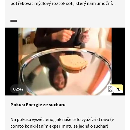
potřebovat mýdlový roztok soli, který nám umožní
proniknout buněčnými stěnami cibule a rajčete
a uvolnit DNA do vodného roztoku. Směs po zahřátí
zfiltrujeme. Abychom DNA uvolnili musíme ještě
odstranit histony pomocí enzymu proteázy a následně
do roztoku přidáme ethanol, v kterém je DNA
nerozpustná.
02:47
PL
Pokus: Energie ze sucharu
Na pokusu vysvětleno, jak naše tělo využívá stravu (v
tomto konkrétním experimntu se jedná o suchar)