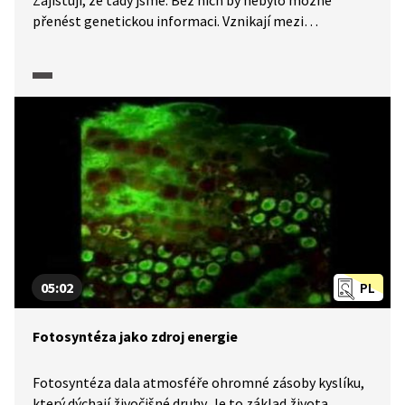
Zajišťují, že tady jsme. Bez nich by nebylo možné
přenést genetickou informaci. Vznikají mezi
molekulami, ale nevytváří chemickou vazbu. Nejsou
silné, nepřetváří hmotu, umí vznikat, zanikat, chytat
se a pouštět. O tom, jak příroda chytře reaguje
na změny, si promluvíme s profesorem chemie Pavlem
Hobzou.
05:02
PL
Fotosyntéza jako zdroj energie
Fotosyntéza dala atmosféře ohromné zásoby kyslíku,
který dýchají živočišné druhy. Je to základ života