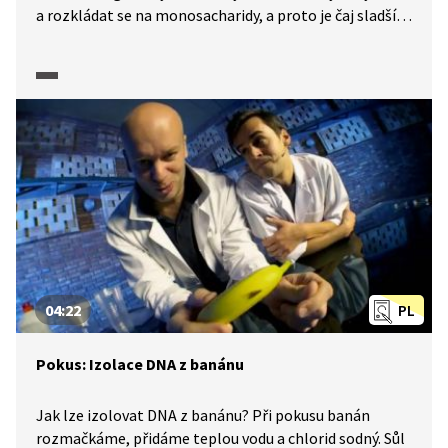
a rozkládat se na monosacharidy, a proto je čaj sladší,
když ho osladíme při varu vody, jelikož kyselé
sloučeniny čaje tento proces katalyzují. Samotná
kostka cukru není hořlavá. V případě, že na kostku
naneseme cigaretový popel, ionty kovů obsažené
v popelu snižují energetickou bariéru, která brání
hoření kostky cukru a cukr hoří modrým plamenem.
Cukr lze také rozložit na vodní páru a koks za pomoci
kyseliny sírové.
04:22
PL
Pokus: Izolace DNA z banánu
Jak lze izolovat DNA z banánu? Při pokusu banán
rozmačkáme, přidáme teplou vodu a chlorid sodný. Sůl