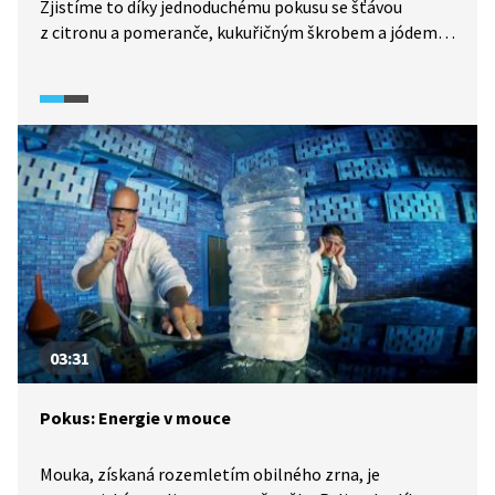
Zjistíme to díky jednoduchému pokusu se šťávou
z citronu a pomeranče, kukuřičným škrobem a jódem.
Roztok vody, jodu a škrobu působí jako indikátor
vitamínu C.
03:31
Pokus: Energie v mouce
Mouka, získaná rozemletím obilného zrna, je