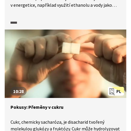
v energetice, například využití ethanolu a vody jako
paliva. Ethanol umožňuje přeměnit sluneční energii
na teplo. Zatímco vodu pomáhá na teplo přeměnit
elektřina.
10:28
PL
Pokusy: Přeměny v cukru
Cukr, chemicky sacharóza, je disacharid tvořený
molekulou glukózy a fruktózy. Cukr může hydrolyzovat