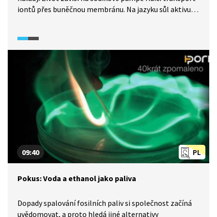
iontů přes buněčnou membránu. Na jazyku sůl aktivuje
centra libosti. Její dobré rozpustnosti ve vodě lze
použít k oddělení soli od písku, filtrací a následnou
krystalizací.
09:40
PL
Pokus: Voda a ethanol jako paliva
Dopady spalování fosilních paliv si společnost začíná
uvědomovat, a proto hledá jiné alternativy