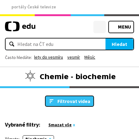
portály České televize
MENU
Hledat
lety do vesmíru
vesmír
Měsíc
Často hledáte:
Chemie - biochemie
Filtrovat videa
Vybrané filtry:
Smazat vše