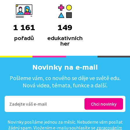
1 161
149
pořadů
edukativních
her
Novinky na e-mail
Pošleme vám, co nového se děje ve světě edu.
Nová videa, témata, funkce a další.
Novinky posíláme jednou za měsíc. Nebudeme vám posílat
žádný spam. Vložením e-mailu souhlasíte se
zpracováním