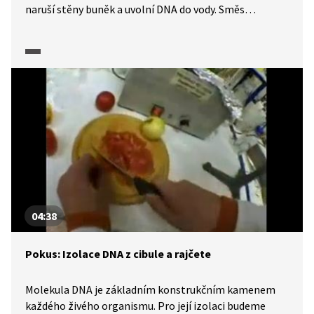
naruší stěny buněk a uvolní DNA do vody. Směs
přefiltrujeme a přidáme alkohol, ve kterém se DNA
sráží.
04:38
Pokus: Izolace DNA z cibule a rajčete
Molekula DNA je základním konstrukčním kamenem
každého živého organismu. Pro její izolaci budeme