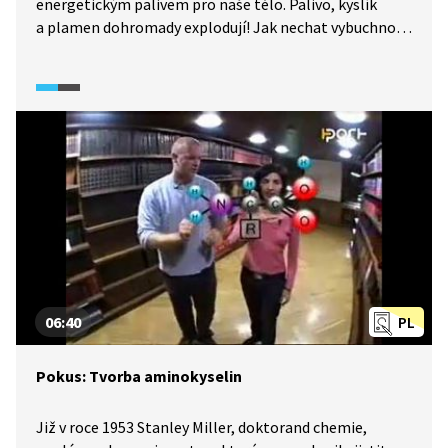
energetickým palivem pro naše tělo. Palivo, kyslík
a plamen dohromady explodují! Jak nechat vybuchnout
mouku?
06:40
PL
Pokus: Tvorba aminokyselin
Již v roce 1953 Stanley Miller, doktorand chemie,