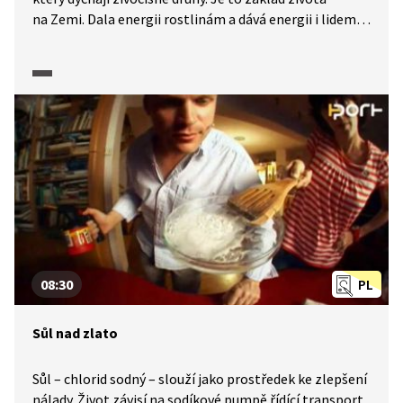
na Zemi. Dala energii rostlinám a dává energii i lidem
v podobě uhlí nebo ropy. Ale jak co nejlépe využít její
energii? Vyšlechtíme rostliny, které mají vysoký
energetický potenciál a fotosyntéza tak přispěje
k řešení světové energetické krize.
08:30
PL
Sůl nad zlato
Sůl – chlorid sodný – slouží jako prostředek ke zlepšení
nálady. Život závisí na sodíkové pumpě řídící transport