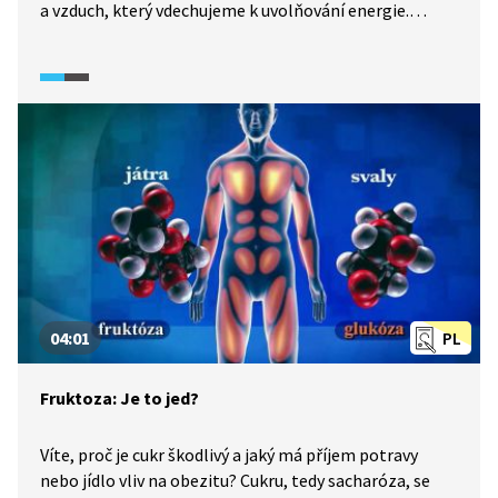
a vzduch, který vdechujeme k uvolňování energie.
Spalování cukrů je složitý biochemický proces. V pokusu
jsou potvrzeny zákony termodynamiky a kinetiky. Celý
experiment je doplněn chemickou rovnicí.
04:01
PL
Fruktoza: Je to jed?
Víte, proč je cukr škodlivý a jaký má příjem potravy
nebo jídlo vliv na obezitu? Cukru, tedy sacharóza, se