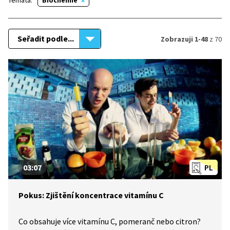
Témata:
Biochemie
Seřadit podle...
Zobrazuji 1-48
z 70
03:07
PL
Pokus: Zjištění koncentrace vitamínu C
Co obsahuje více vitamínu C, pomeranč nebo citron?