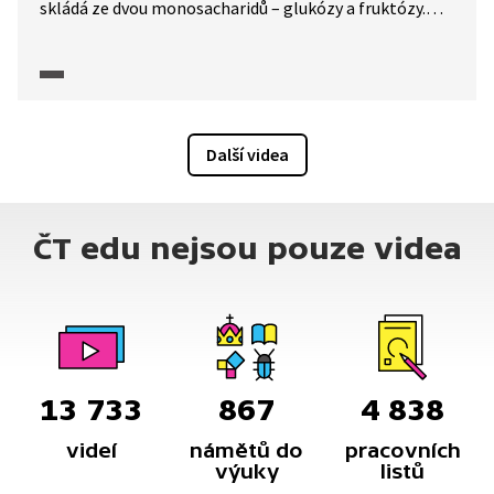
skládá ze dvou monosacharidů – glukózy a fruktózy.
Zatímco je glukóza zdrojem energie, fruktóza je
zdrojem triglyceridů a významně poškozuje naše
zdraví.
Další videa
ČT edu nejsou pouze videa
13 733
867
4 838
videí
námětů do
pracovních
výuky
listů