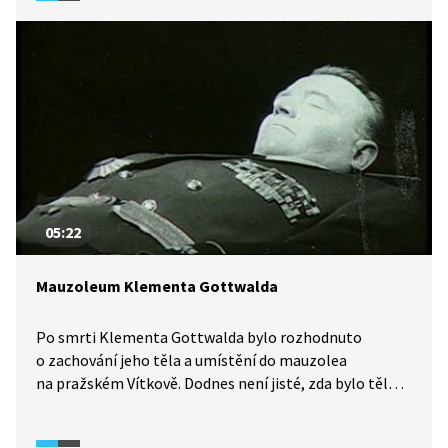
05:22
Mauzoleum Klementa Gottwalda
Po smrti Klementa Gottwalda bylo rozhodnuto
o zachování jeho těla a umístění do mauzolea
na pražském Vítkově. Dodnes není jisté, zda bylo tělo
v roce 1962 zpopelněno kvůli uvolnění politických
poměrů, nebo kvůli zhoršujícímu se stavu těla.