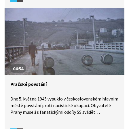
04:54
Pražské povstání
Dne 5. května 1945 vypuklo v československém hlavním
městě povstání proti nacistické okupaci. Obyvatelé
Prahy museli s fanatickými oddíly SS svádět
na barikádách tuhé boje. Během 4 dní trvajícího
povstání přišlo o život téměř 3000 lidí. Podívejte se