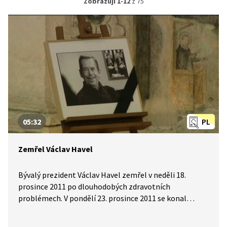
Zobrazuji 1-12
z 75
05:32
PL
Zemřel Václav Havel
Bývalý prezident Václav Havel zemřel v neděli 18.
prosince 2011 po dlouhodobých zdravotních
problémech. V pondělí 23. prosince 2011 se konal
v katedrále sv. Víta na Pražském hradě státní pohřeb.
Pohřebního průvodu na Hrad se zúčastnily tisíce lidí.