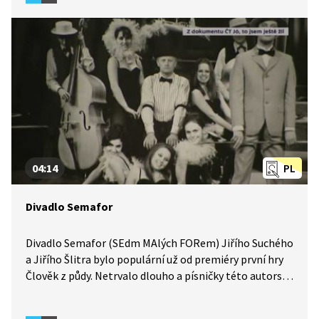
na reportáž regionálního zpravodajského pořad
Z metropole (2015).
04:14
PL
Divadlo Semafor
Divadlo Semafor (SEdm MAlých FORem) Jiřího Suchého
a Jiřího Šlitra bylo populární už od premiéry první hry
Člověk z půdy. Netrvalo dlouho a písničky této autorské
dvojice se zpívaly od Šumavy k Tatrám.