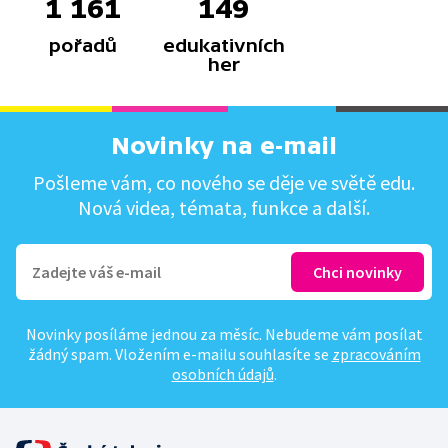
1 161
149
pořadů
edukativních
her
Novinky na e-mail
Pošleme vám, co nového se děje ve světě edu.
Nová videa, témata, funkce a další.
Novinky posíláme jednou za měsíc. Nebudeme vám posílat
žádný spam. Vložením e-mailu souhlasíte se
zpracováním
osobních údajů
.