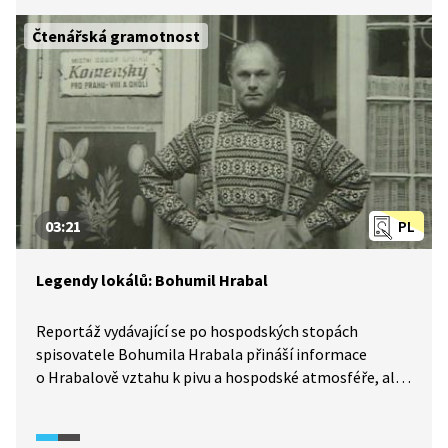
otiskla také do jeho díla, hovoří spisovatelovi přátelé.
Čtenářská gramotnost
03:21
PL
Legendy lokálů: Bohumil Hrabal
Reportáž vydávající se po hospodských stopách
spisovatele Bohumila Hrabala přináší informace
o Hrabalově vztahu k pivu a hospodské atmosféře, ale
také o jeho lásce k manželce a posledních dnech jeho
života, které Bohumil Hrabal strávil v nemocnici
Na Bulovce.