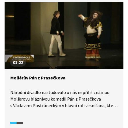
01:22
Molièrův Pán z Prasečkova
Národní divadlo nastudovalo u nás nepříliš známou
Molièrovu bláznivou komedii Pán z Prasečkova
s Václavem Postráneckým v hlavní roli vesničana, který
si koupí šlechtický a právnický titul, aby vylepšil své
společenské postavení. Zatímco ve Francii patří mezi
oblíbené komedie, u nás se moc nehraje, přestože je