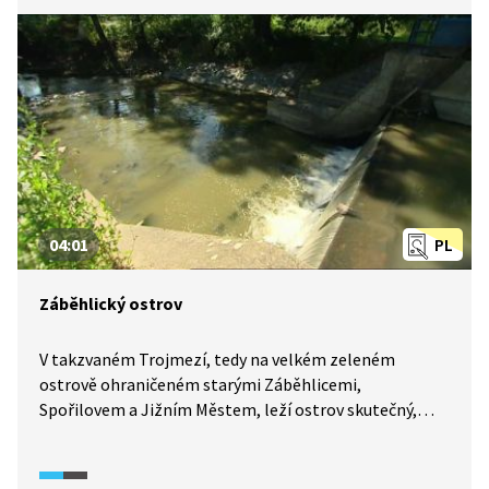
04:01
PL
Záběhlický ostrov
V takzvaném Trojmezí, tedy na velkém zeleném
ostrově ohraničeném starými Záběhlicemi,
Spořilovem a Jižním Městem, leží ostrov skutečný,
tvořený z jedné strany Botičem a z druhé starým
mlýnským náhonem. Nemá ani žádné jméno! Na ostrov
dnes vede jediná cesta, přes brod. Kdo si sem chodí