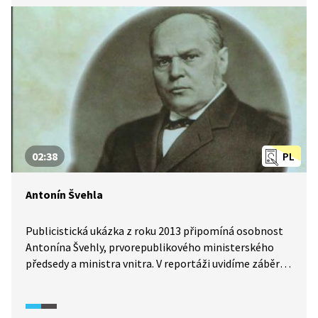
ekosystém a druhotný biotop mokřadních
společenstev. Kromě výskytu vzácných druhů rostlin
jsou tůně důležitým místem k rozmnožování
obojživelníků. Členitý biotop poskytuje také útočiště
mnoha druhům ptáků.
02:38
PL
Antonín Švehla
Publicistická ukázka z roku 2013 připomíná osobnost
Antonína Švehly, prvorepublikového ministerského
předsedy a ministra vnitra. V reportáži uvidíme záběry
jeho statku v Hostivaři, kde vyrůstal, dobové fotografie
i místa, která jsou s jeho osobou spjatá. Uslyšíme
mluvit zástupce Společnosti Antonína Švehly.