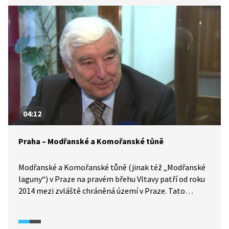
pravidelně zaplavat? A co se dělo v osadě Práče? Proč je
tento biokoridor tak důležitý?
04:12
Praha – Modřanské a Komořanské tůně
Modřanské a Komořanské tůně (jinak též „Modřanské
laguny“) v Praze na pravém břehu Vltavy patří od roku
2014 mezi zvláště chráněná území v Praze. Tato
přírodní památka je odkazem našich předků, kteří tůně
vybudovali v 19. století jako ochranu před povodněmi.
Díky pozvolnému zarůstání vznikl cenný lužní