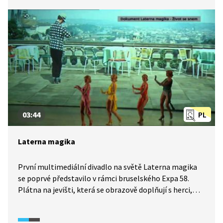
03:44
PL
Laterna magika
První multimediální divadlo na světě Laterna magika
se poprvé představilo v rámci bruselského Expa 58.
Plátna na jevišti, která se obrazově doplňují s herci,
tehdy svět šokovala. V následujících letech se Laterna
magika výrazně zapsala do dějin československé