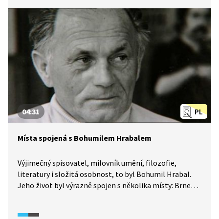
a české kultury. Víte, že její představení Kouzelný cirkus
je patrně nejhranějším divadelním představením
ve střední Evropě? Dnes je Laterna magika součástí
Nové scény Národního divadla.
04:31
PL
Místa spojená s Bohumilem Hrabalem
Výjimečný spisovatel, milovník umění, filozofie,
literatury i složitá osobnost, to byl Bohumil Hrabal.
Jeho život byl výrazně spojen s několika místy: Brnem,
Nymburkem, Kerskem, Kladnem a Prahou. Nejen
o Hrabalově vztahu ke konkrétním místům, která se