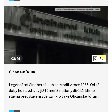
03:49
PL
Činoherní klub
Legendární Činoherní klub se zrodil v roce 1965. Od té
doby ho navštívily již téměř 3 miliony diváků. Mimo
slavná představení zde vzniklo také Občanské fórum.