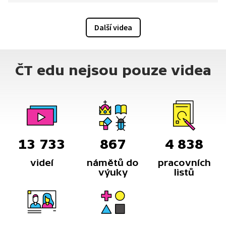
plná hereckých příležitostí.
Další videa
ČT edu nejsou pouze videa
13 733
867
4 838
videí
námětů do
pracovních
výuky
listů