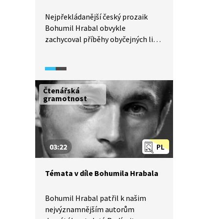
Nejpřekládanější český prozaik
Bohumil Hrabal obvykle
zachycoval příběhy obyčejných lidí,
v nichž však hledal hlubší
filozofická témata. Zdánlivým
hospodským pábením pak
maskoval svou silnou až
Čtenářská
surrealistickou obraznost.
gramotnost
Po okupaci v roce 1968 se dostal
na seznam zakázaných autorů.
03:22
PL
Témata v díle Bohumila Hrabala
Bohumil Hrabal patřil k našim
nejvýznamnějším autorům