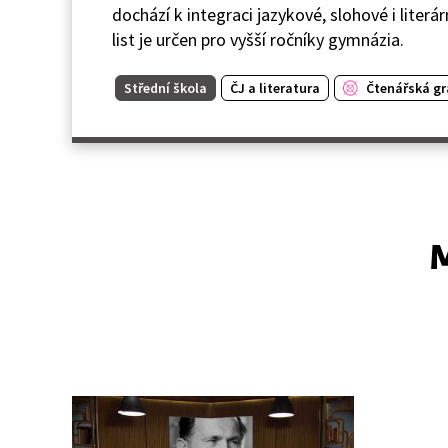
dochází k integraci jazykové, slohové i literár
list je určen pro vyšší ročníky gymnázia.
Střední škola
ČJ a literatura
Čtenářská g
M