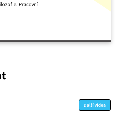
filozofie. Pracovní
at
Další videa