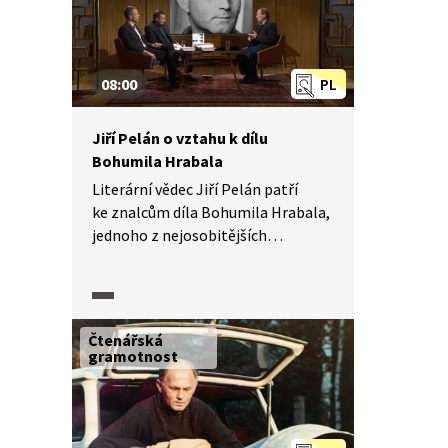
08:00
PL
Jiří Pelán o vztahu k dílu
Bohumila Hrabala
Literární vědec Jiří Pelán patří
ke znalcům díla Bohumila Hrabala,
jednoho z nejosobitějších
a nejpřekládanějších českých
spisovatelů. Pelán nejenže napsal
rozsáhlou studii o Hrabalovi, ale
rovněž je spolueditorem
Čtenářská
Hrabalových Spisů, které vyšly
gramotnost
v nakladatelství Mladá fronta.
V rozhovoru Pelán popisuje svůj
osobní vztah k Hrabalovi
a současně tím i signifikantní rysy