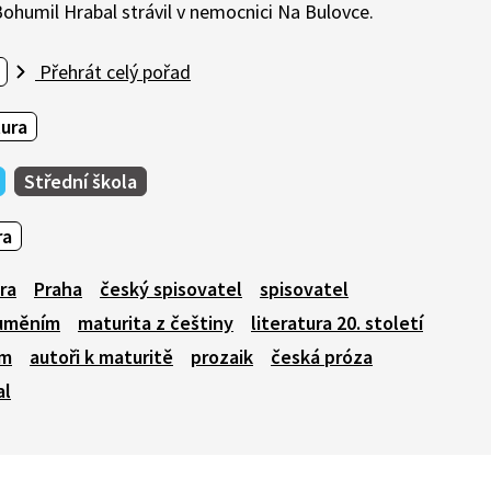
Bohumil Hrabal strávil v nemocnici Na Bulovce.
Přehrát celý pořad
tura
Střední škola
ra
ra
Praha
český spisovatel
spisovatel
zuměním
maturita z češtiny
literatura 20. století
em
autoři k maturitě
prozaik
česká próza
al