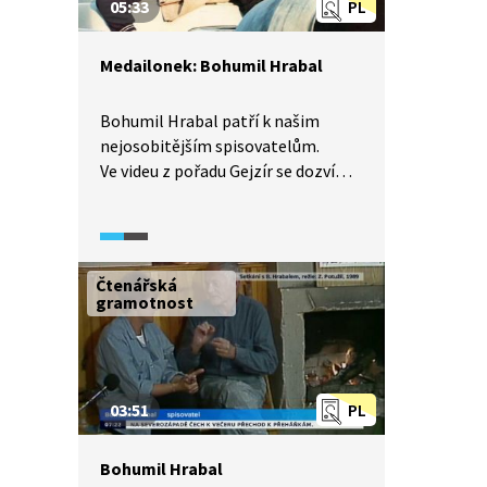
05:33
PL
tohoto spisovatele.
Medailonek: Bohumil Hrabal
Bohumil Hrabal patří k našim
nejosobitějším spisovatelům.
Ve videu z pořadu Gejzír se dozvíme
základní biografické informace
o Hrabalovi, o vstupu do literatury
v celkem pozdním věku, jazykové
tvořivosti i o filmových adaptacích
Čtenářská
jeho děl.
gramotnost
03:51
PL
Bohumil Hrabal