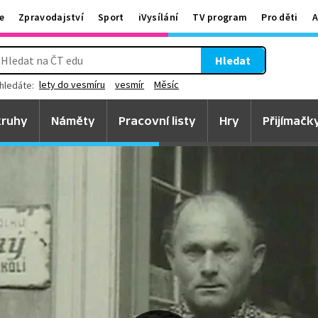
e
Zpravodajství
Sport
iVysílání
TV program
Pro děti
A
Hledat
lety do vesmíru
vesmír
Měsíc
hledáte:
ruhy
Náměty
Pracovní listy
Hry
Přijímačk