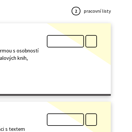
2
pracovní listy
formou s osobností
alových knih,
áci s textem