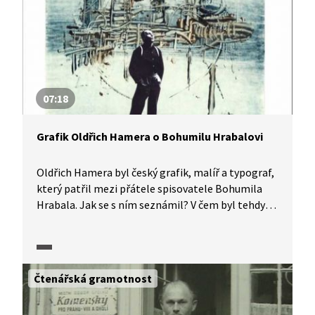
07:18
Grafik Oldřich Hamera o Bohumilu Hrabalovi
Oldřich Hamera byl český grafik, malíř a typograf,
který patřil mezi přátele spisovatele Bohumila
Hrabala. Jak se s ním seznámil? V čem byl tehdy
výjimečný a specifický prostor pražské Libně? A co
je podle Hamery v Hrabalových knihách
ze spisovatele samého? Odpovědi na tyto otázky
i ukázky z dobových rozhovorů s Bohumilem
Čtenářská gramotnost
Hrabalem nalezneme ve videu.