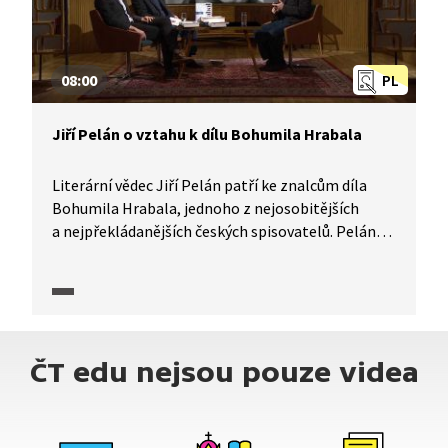
08:00
PL
Jiří Pelán o vztahu k dílu Bohumila Hrabala
Literární vědec Jiří Pelán patří ke znalcům díla
Bohumila Hrabala, jednoho z nejosobitějších
a nejpřekládanějších českých spisovatelů. Pelán
nejenže napsal rozsáhlou studii o Hrabalovi, ale
rovněž je spolueditorem Hrabalových Spisů, které
vyšly v nakladatelství Mladá fronta. V rozhovoru
Pelán popisuje svůj osobní vztah k Hrabalovi
a současně tím i signifikantní rysy tohoto
ČT edu nejsou pouze videa
spisovatele.