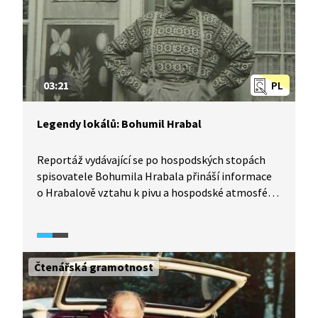
03:21
PL
Legendy lokálů: Bohumil Hrabal
Reportáž vydávající se po hospodských stopách
spisovatele Bohumila Hrabala přináší informace
o Hrabalově vztahu k pivu a hospodské atmosféře,
ale také o jeho lásce k manželce a posledních
dnech jeho života, které Bohumil Hrabal strávil
v nemocnici Na Bulovce.
Čtenářská gramotnost