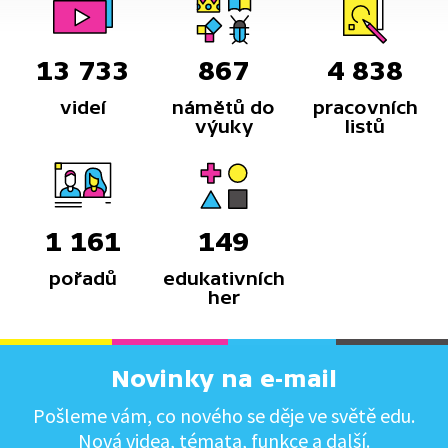
13 733
867
4 838
videí
námětů do
pracovních
výuky
listů
1 161
149
pořadů
edukativních
her
Novinky na e-mail
Pošleme vám, co nového se děje ve světě edu.
Nová videa, témata, funkce a další.