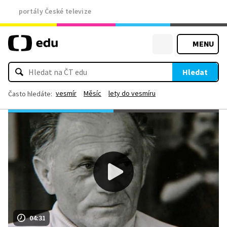
portály České televize
MENU
Hledat
vesmír
Měsíc
lety do vesmíru
Často hledáte:
04:31