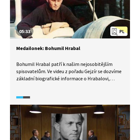
05:33
PL
Medailonek: Bohumil Hrabal
Bohumil Hrabal patří k našim nejosobitějším
spisovatelům. Ve videu z pořadu Gejzír se dozvíme
základní biografické informace o Hrabalovi,
o vstupu do literatury v celkem pozdním věku,
jazykové tvořivosti i o filmových adaptacích jeho
děl.