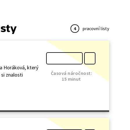
isty
4
pracovní listy
da Horáková, který
Časová náročnost:
 si znalosti
15 minut