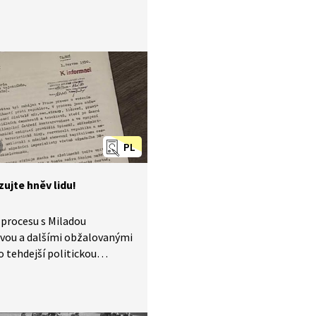
y výpovědí
onstruovaných procesech
e otázkové protokoly
ly v soudním procesu
dou Horákovou?
PL
ujte hněv lidu!
procesu s Miladou
vou a dalšími obžalovanými
o tehdejší politickou
ntaci důležité získat
 stranu veřejné mínění.
 příspěvku historici