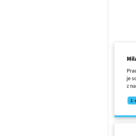
Mil
Prac
je s
z na
2. 