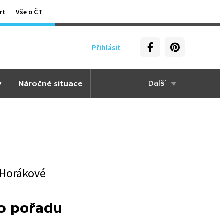
rt
Vše o ČT
Přihlásit
y
Náročné situace
Další
 Horákové
to pořadu