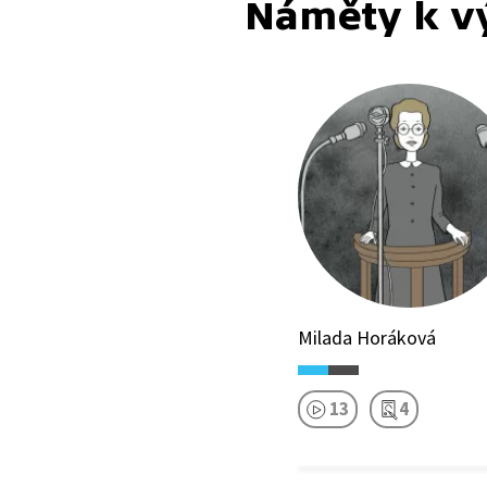
Náměty k v
Milada Horáková
13
4