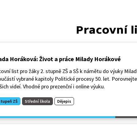
Pracovní l
ada Horáková: Život a práce Milady Horákové
ovní list pro žáky 2. stupně ZŠ a SŠ k námětu do výuky Mila
oučástí vybrané kapitoly Politické procesy 50. let. Porovnejte
šich videí. Vhodné pro prezenční i online výuku.
stupeň ZŠ
Střední škola
Dějepis