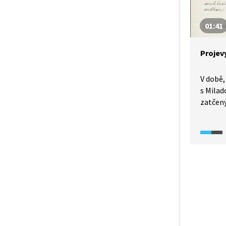
01:41
Projev
V době,
s Milad
zatčen
propag
a využí
uvádí p
které v
nejpřís
pro obž
na selh
literátů