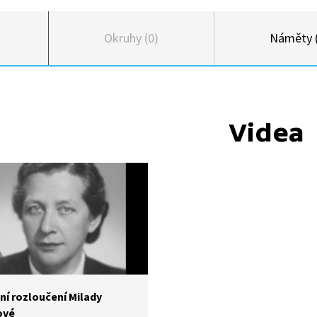
Okruhy (0)
Náměty 
Videa
ní rozloučení Milady
ové