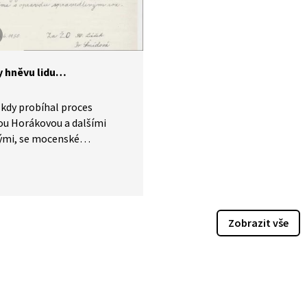
y hněvu lidu…
 kdy probíhal proces
ou Horákovou a dalšími
ými, se mocenské
andě podařilo zneužít
t veřejné mínění. Příspěvek
říklady dětských rezolucí,
yslovují požadavky těch
nějších trestů
Zobrazit vše
alované, a dále poukazuje
ání umělců, především
.