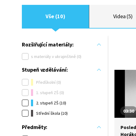
Vše (10)
Videa (5)
Rozšiřující materiály:
s materiály v ukrajinštině (0)
Stupeň vzdělávání:
Předškolní (0)
1. stupeň ZŠ (0)
2. stupeň ZŠ (10)
03:30
Střední škola (10)
Předměty:
Posled
Horák