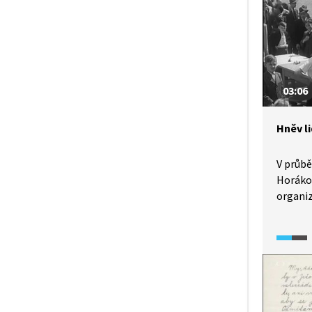
přibliž
kterými
a souhl
vykons
s Milad
členy s
03:06
Hněv li
V průbě
Horákov
organi
se spo
vyjadřo
nejpřís
pro obž
na vzp
a tehde
Lustiga