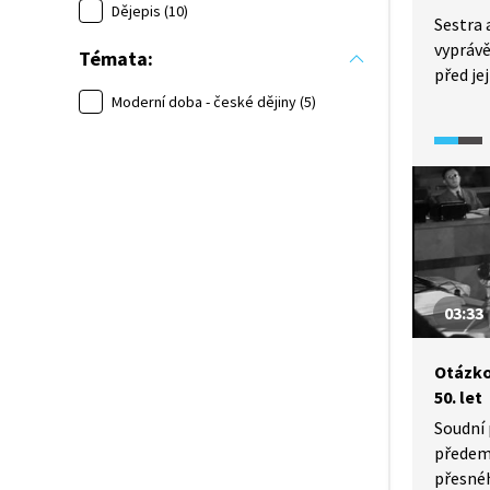
Dějepis (10)
Sestra 
vyprávě
Témata:
před je
věznici
Moderní doba - české dějiny (5)
mrazí
03:33
Otázko
50. let
Soudní 
předem
přesnéh