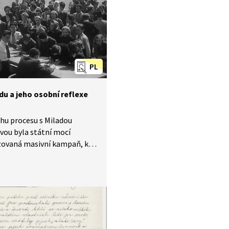
ují mechanismy a postupy,
 si KSČ zajišťovala podporu
as při realizaci
truovaného procesu
ou Horákovou a dalšími
kupiny.
PL
du a jeho osobní reflexe
hu procesu s Miladou
ou byla státní mocí
zovaná masivní kampaň, kdy
lečnost hromadně
vala pro vynesení těch
nějších trestů
alované. Podívejte se
omínky spisovatele
jšího novináře Arnošta
.