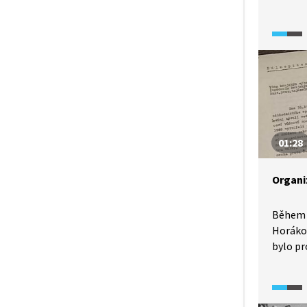
příprav
ve vyk
a jak s
uplatni
s Mila
01:28
Organiz
Během 
Horáko
bylo pr
repreze
na svou
V tomto