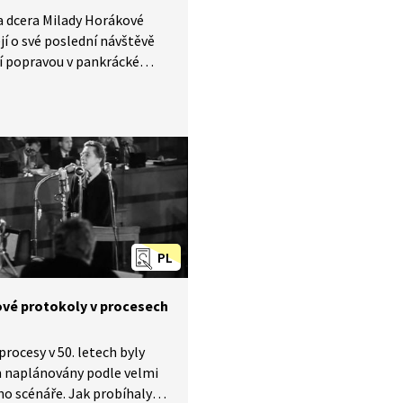
a dcera Milady Horákové
jí o své poslední návštěvě
jí popravou v pankrácké
. Vzpomínky, ze kterých
…
PL
vé protokoly v procesech
procesy v 50. letech byly
 naplánovány podle velmi
o scénáře. Jak probíhaly