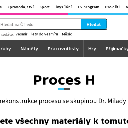
e
Zpravodajství
Sport
iVysílání
TV program
Pro děti
A
Hledat
vesmír
lety do vesmíru
Měsíc
hledáte:
ruhy
Náměty
Pracovní listy
Hry
Přijímačk
Proces H
 rekonstrukce procesu se skupinou Dr. Milady
ete všechny materiály k tomu