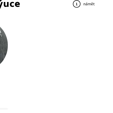
ýuce
1
námět