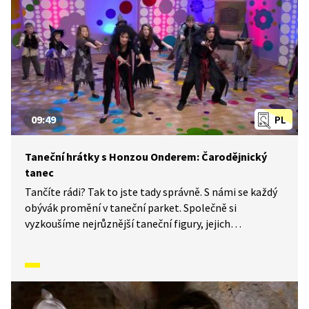
09:49
PL
Taneční hrátky s Honzou Onderem: Čarodějnický
tanec
Tančíte rádi? Tak to jste tady správně. S námi se každý
obývák promění v taneční parket. Společně si
vyzkoušíme nejrůznější taneční figury, jejich
kombinace a variace. Nějaké nové si vymyslíme
a hlavně si to užijeme! A my jsme tu proto, abychom
vás inspirovali a udělali z vás krále či královnu každého
tanečního parketu. Dneska si ukážeme, jak to vypadá,
když se tančí Čarodějnický tanec.