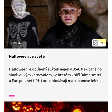
03:04
PL
Halloween ve světě
Halloween je oblíbený svátek nejen v USA. Mexičané ho
slaví velikým karnevalem, ve kterém kráčí Dáma smrti
a Pán podsvětí. Při tom ohlodávají marcipánové lebky.
Kdo je Krvavá Mary? Jak slaví Halloween v Japonsku?
Co znamená, když na Halloween spatříte pavouka?
Podívejte se na různé halloweenské tradice.