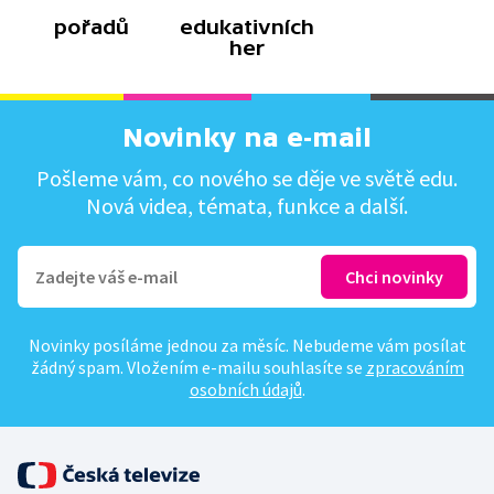
pořadů
edukativních
her
Novinky na e-mail
Pošleme vám, co nového se děje ve světě edu.
Nová videa, témata, funkce a další.
Novinky posíláme jednou za měsíc. Nebudeme vám posílat
žádný spam. Vložením e-mailu souhlasíte se
zpracováním
osobních údajů
.