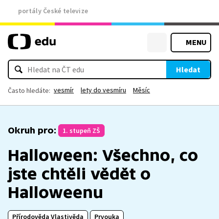
portály České televize
MENU
Hledat
vesmír
lety do vesmíru
Měsíc
Často hledáte:
Okruh pro:
1. stupeň ZŠ
Halloween: Všechno, co
jste chtěli vědět o
Halloweenu
Přírodověda Vlastivěda
Prvouka