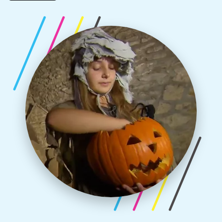
nám přináší mimo jiné i exkluzivní interview s nemrtvým
a podívá se na zoubek našim domácím nemrtvým
neboli pražským strašidlům. Máme pro vás také
halloweenské pracovní listy, ve kterých si ověříte, co
všechno jste se o Předvečeru všech svatých dozvěděli.