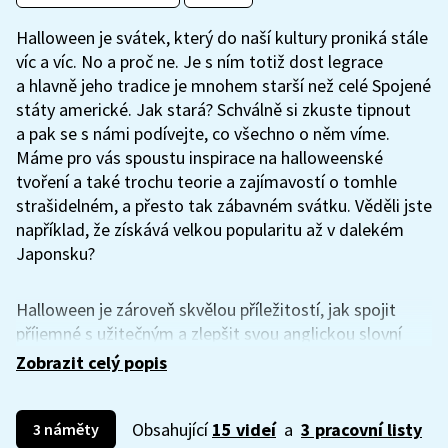
Halloween je svátek, který do naší kultury proniká stále
víc a víc. No a proč ne. Je s ním totiž dost legrace
a hlavně jeho tradice je mnohem starší než celé Spojené
státy americké. Jak stará? Schválně si zkuste tipnout
a pak se s námi podívejte, co všechno o něm víme.
Máme pro vás spoustu inspirace na halloweenské
tvoření a také trochu teorie a zajímavostí o tomhle
strašidelném, a přesto tak zábavném svátku. Věděli jste
například, že získává velkou popularitu až v dalekém
Japonsku?
Halloween je zároveň skvělou příležitostí, jak spojit
příjemné s užitečným a zlepšit svou anglickou slovní
zásobu. O to se postará UčíTelka. Šikulové si vezmou
Zobrazit celý popis
na starost nejrůznější podoby dýně a také výrobu
halloweenských rekvizit. Draci v hrnci si ji zase vezmou
Obsahující
15 videí
a
3 pracovní listy
do parády v kuchyni. Nebude chybět ani Wifina, která
3 náměty