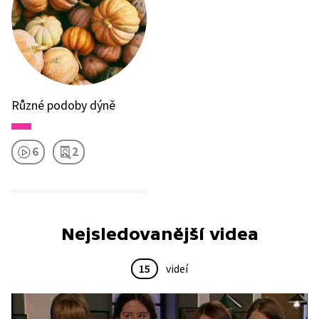
Různé podoby dýně
6
2
Nejsledovanější videa
15
videí