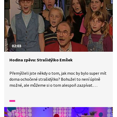
02:03
Hodina zpěvu: Strašidýlko Emílek
Přemýšleli jste někdy o tom, jak moc by bylo super mít
doma ochočené strašidýlko? Bohužel to není úplně
možné, ale můžeme si o tom alespoň zazpívat.
Písničku napsala oblíbená skladatelská dvojice
Jaroslav Uhlíř a Zdeněk Svěrák. Tak si ji společně
zazpívejme.