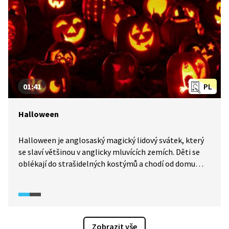
01:41
PL
Halloween
Halloween je anglosaský magický lidový svátek, který
se slaví většinou v anglicky mluvících zemích. Děti se
oblékají do strašidelných kostýmů a chodí od domu
k domu s tradičním pořekadlem a koledují o sladkosti.
Tradičními znaky Halloweenu jsou vyřezané dýně se
svíčkou uvnitř, dále čarodějky, duchové, černé kočky,
košťata, oheň, příšery, kostlivci, sovy, výři atd.
Typickými barvami jsou oranžová a černá.
Zobrazit vše