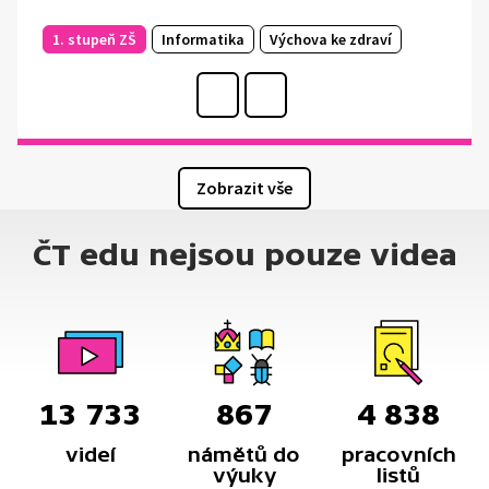
1. stupeň ZŠ
Informatika
Výchova ke zdraví
Zobrazit vše
ČT edu nejsou pouze videa
13 733
867
4 838
videí
námětů do
pracovních
výuky
listů