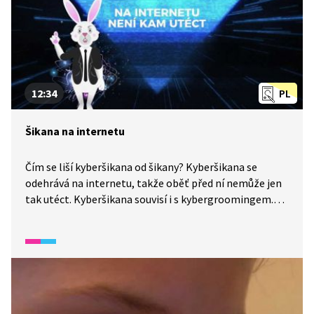
12:34
PL
Šikana na internetu
Čím se liší kyberšikana od šikany? Kyberšikana se
odehrává na internetu, takže oběť před ní nemůže jen
tak utéct. Kyberšikana souvisí i s kybergroomingem.
Když po vás chce někdo odhalené fotky, hned ho
nahlaste. Fotky nebo videa uveřejněné na internetu se
nepovede nikdy vymazat. Svěř se rodičům nebo
někomu, komu věříš. Hlavní je nebýt na to sám!