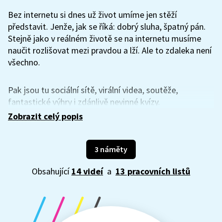
Bez internetu si dnes už život umíme jen stěží
představit. Jenže, jak se říká: dobrý sluha, špatný pán.
Stejně jako v reálném životě se na internetu musíme
naučit rozlišovat mezi pravdou a lží. Ale to zdaleka není
všechno.
Pak jsou tu sociální sítě, virální videa, soutěže,
fantastické výhry i zdánlivě nevinné kvízy.
A kyberšikana. Jak se v tom všem vyznat a nezbláznit
Zobrazit celý popis
se? A hlavně, jak se nestát obětí? I proto jsou tu naše
náměty, které si kladou za cíl vám pomoci se
zorientovat. Klíčem je používat zdravý rozum a zůstat
3 náměty
dostatečně kritický ke všem podezřele lákavým
Obsahující
14 videí
a
13 pracovních listů
nabídkám. Stejně jako v offline světě.