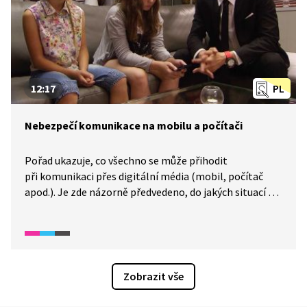
12:17
PL
Nebezpečí komunikace na mobilu a počítači
Pořad ukazuje, co všechno se může přihodit
při komunikaci přes digitální média (mobil, počítač
apod.). Je zde názorně předvedeno, do jakých situací se
mohou děti dostat, jak v kontextu těchto reálných
situací reagují a jak by naopak měly reagovat. V závěru
pořadu je i krátký test.
Zobrazit vše