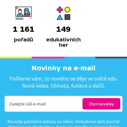
1 161
149
pořadů
edukativních
her
Novinky na e-mail
Pošleme vám, co nového se děje ve světě edu.
Nová videa, témata, funkce a další.
Novinky posíláme jednou za měsíc. Nebudeme vám posílat