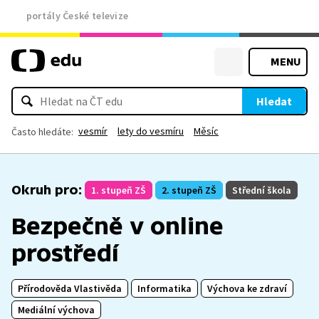
portály České televize
MENU
Hledat
vesmír
lety do vesmíru
Měsíc
Často hledáte:
Okruh pro:
1. stupeň ZŠ
2. stupeň ZŠ
Střední škola
Bezpečně v online
prostředí
Přírodověda Vlastivěda
Informatika
Výchova ke zdraví
Mediální výchova