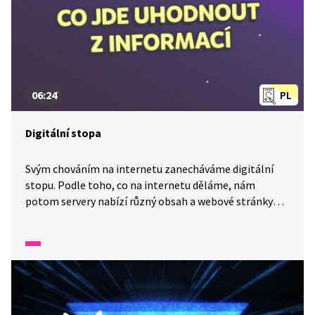
06:24
PL
Digitální stopa
Svým chováním na internetu zanecháváme digitální
stopu. Podle toho, co na internetu děláme, nám
potom servery nabízí různý obsah a webové stránky
nám na míru přizpůsobují své chování. Pozor, internet
z velké části platí reklama, proto jej můžeme většinou
využívat zadarmo. Může se také hodit vědět, komu
patří který server.