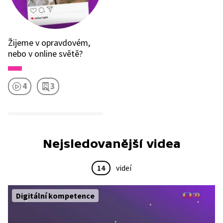
Žijeme v opravdovém,
nebo v online světě?
4
3
Nejsledovanější videa
14
videí
Digitální kompetence