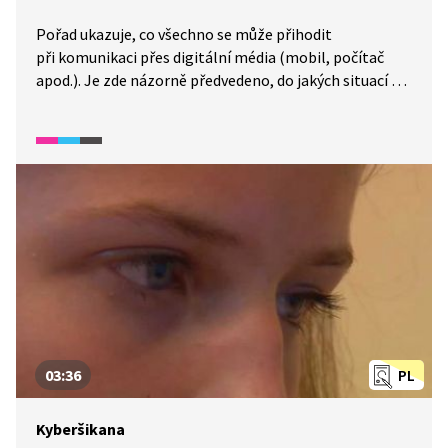
Pořad ukazuje, co všechno se může přihodit
při komunikaci přes digitální média (mobil, počítač
apod.). Je zde názorně předvedeno, do jakých situací se
mohou děti dostat, jak v kontextu těchto reálných
situací reagují a jak by naopak měly reagovat. V závěru
pořadu je i krátký test.
03:36
PL
Kyberšikana