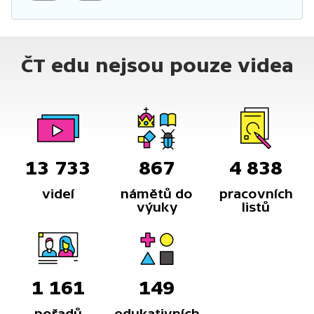
ČT edu nejsou pouze videa
13 733
867
4 838
videí
námětů do
pracovních
výuky
listů
1 161
149
pořadů
edukativních