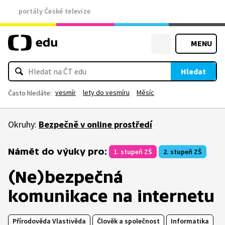
portály České televize
MENU
Hledat
vesmír
lety do vesmíru
Měsíc
Často hledáte:
Okruhy:
Bezpečně v online prostředí
Námět do výuky pro:
1. stupeň ZŠ
2. stupeň ZŠ
(Ne)bezpečná
komunikace na internetu
Přírodověda Vlastivěda
Člověk a společnost
Informatika