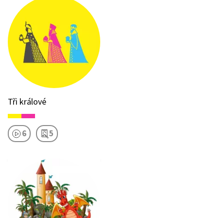
Tři králové
6
5