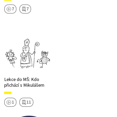
7
7
Lekce do MŠ: Kdo
přichází s Mikulášem
1
11