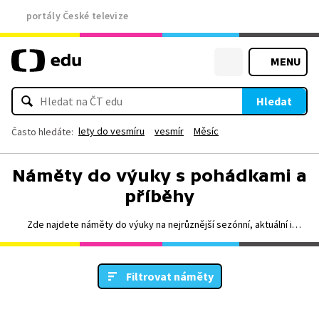
portály České televize
MENU
Hledat
lety do vesmíru
vesmír
Měsíc
Často hledáte:
Náměty do výuky s pohádkami a
příběhy
Zde najdete náměty do výuky na nejrůznější sezónní, aktuální i
nadčasová témata napříč předměty i stupni vzdělávání. Obsahují
nejenom tematická videa, ale i materiály ke stažení, jako jsou
například pracovní listy.
Filtrovat náměty