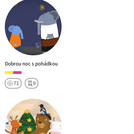
Dobrou noc s pohádkou
72
0