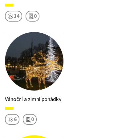
14
0
Vánoční a zimní pohádky
6
0