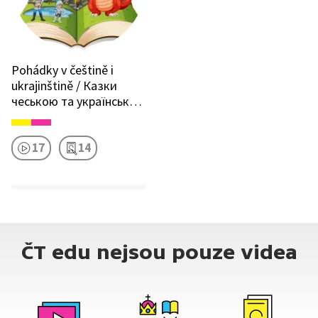
Pohádky v češtině i
ukrajinštině / Казки
чеською та українською
мовами
17
14
ČT edu nejsou pouze videa