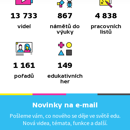
13 733
867
4 838
videí
námětů do
pracovních
výuky
listů
1 161
149
pořadů
edukativních
her
Novinky na e-mail
Pošleme vám, co nového se děje ve světě edu.
Nová videa, témata, funkce a další.