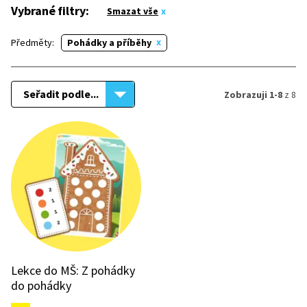
Vybrané filtry:
Smazat vše
Předměty:
Pohádky a příběhy
Seřadit podle...
Zobrazuji 1-8
z 8
Lekce do MŠ: Z pohádky
do pohádky