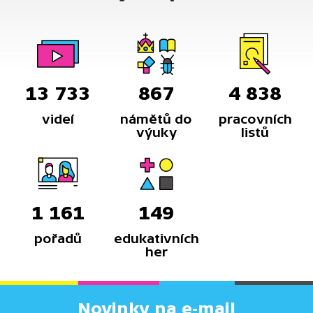
13 733
867
4 838
videí
námětů do
pracovních
výuky
listů
1 161
149
pořadů
edukativních
her
Novinky na e-mail