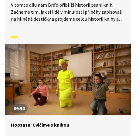
V tomto dílu nám Brďo přiblíží historii psaní knih.
Začneme tím, jak si lidé v minulosti příběhy zapisovali
na hliněné destičky a projdeme celou historii knihy až
po současnost. Co je to rukopis a kdo je to korektor?
A tiskařský šotek? Všechno, co se s knihou musí stát,
než se dostane k vám domů, si pěkně popíšeme. Jaká je
nejmenší kniha na světě? Jaké druhy vazeb mají?
Zvládnete náš kvíz?
09:54
Hopsasa: Cvičíme s knihou