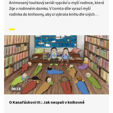
Animovaný loutkový seriál vypráví o myší rodince, která
žije v rodinném domku. V tomto díle vyrazí myší
rodinka do knihovny, aby si vybrala knihu dle svých
představ. Tyto myšky jsou velice nadané, umí krásně
zpívat, ale také provádět různé lumpárny.
06:18
O Kanafáskovi III.: Jak nespali v knihovně