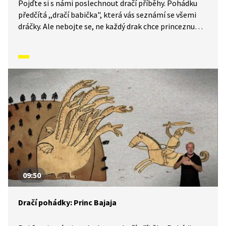
Pojďte si s námi poslechnout dračí příběhy. Pohádku
předčítá ,,dračí babička", která vás seznámí se všemi
dráčky. Ale nebojte se, ne každý drak chce princeznu
k obědu. Tady existují i hodní draci. Nevěříte? Tak se
pojďte přesvědčit. Příběh je simultánně tlumočen
i do znakové řeči.
09:50
Dračí pohádky: Princ Bajaja