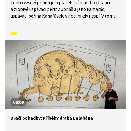
Tento veselý příběh je o přátelství malého chlapce
a zlobivé uspávací peřiny. Jonáš a jeho kamarád,
uspávací peřina Kanafásek, v noci nikdy nespí. V tomto
díle Jonášek vyráží do knihovny, kde se koná Noc
s Andersenem. Podaří se mu nakonec usnout?
09:09
Dračí pohádky: Příběhy draka Balabána