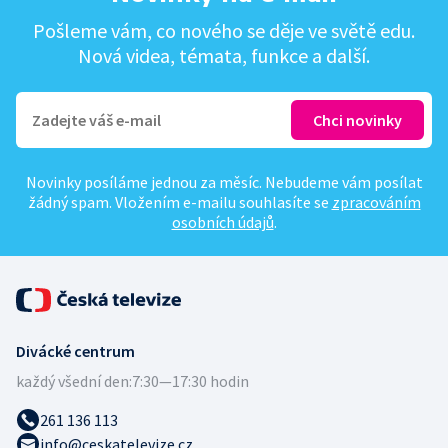
Pošleme vám, co nového se děje ve světě edu.
Nová videa, témata, funkce a další.
Novinky posíláme jednou za měsíc. Nebudeme vám posílat
žádný spam. Vložením e-mailu souhlasíte se
zpracováním
osobních údajů
.