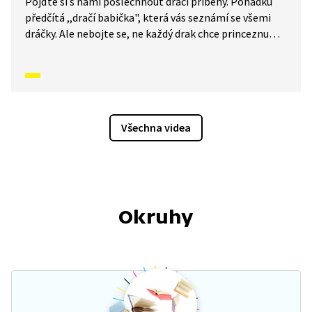
Pojďte si s námi poslechnout dračí příběhy. Pohádku
předčítá ,,dračí babička", která vás seznámí se všemi
dráčky. Ale nebojte se, ne každý drak chce princeznu
k obědu. Tady existují i hodní draci. Nevěříte? Tak se
pojďte přesvědčit. Příběh je simultánně tlumočen
i do znakové řeči.
Všechna videa
Okruhy