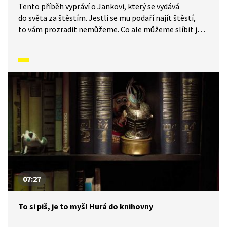
Tento příběh vypráví o Jankovi, který se vydává
do světa za štěstím. Jestli se mu podaří najít štěstí,
to vám prozradit nemůžeme. Co ale můžeme slíbit je,
že Janek potká zvířátka, která mu pomohou v jeho
cestě. Samozřejmě v tomto příběhu nesmí chybět
loupežníci. Ale není se čeho bát. Příběh je vyprávěn
podle knihy Pavla Šruta.
07:27
To si piš, je to myš! Hurá do knihovny