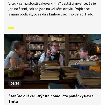
Víte, k čemu slouží taková kniha? Jestli si myslíte, že je
jen na čtení, tak to jste na velkém omylu. Pojďte se
s námi podívat, co se dá s knihou všechno dělat. Třeba
si s její pomocí protáhnout tělo.
09:34
Čtení do ouška: Strýc Knihomol čte pohádky Pavla
Šruta