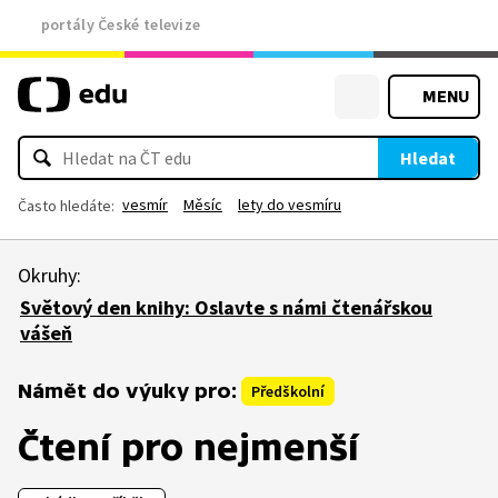
portály České televize
MENU
Hledat
vesmír
Měsíc
lety do vesmíru
Často hledáte:
Okruhy:
Světový den knihy: Oslavte s námi čtenářskou
vášeň
Námět do výuky pro:
Předškolní
Čtení pro nejmenší