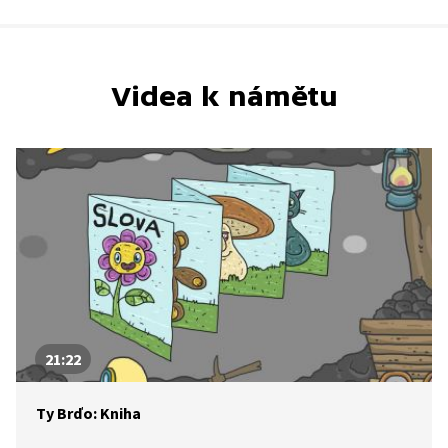
Videa k námětu
21:22
Ty Brďo: Kniha