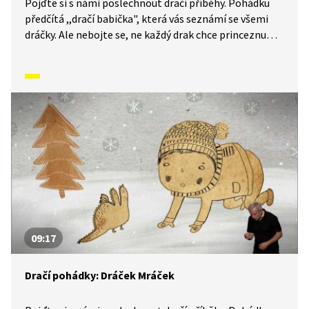
Pojďte si s námi poslechnout dračí příběhy. Pohádku
předčítá ,,dračí babička", která vás seznámí se všemi
dráčky. Ale nebojte se, ne každý drak chce princeznu
k obědu. A když náhodou ano, zdaleka není vše
ztraceno. Nevěříte? Tak se pojďte přesvědčit. Příběh je
simultánně tlumočen do znakové řeči.
09:17
Dračí pohádky: Dráček Mráček