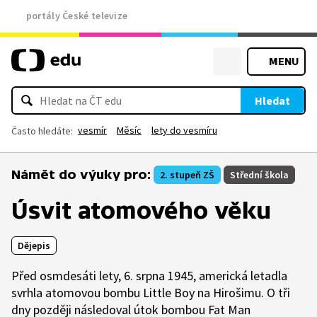
portály České televize
MENU
Hledat
vesmír
Měsíc
lety do vesmíru
Často hledáte:
Námět do výuky pro:
2. stupeň ZŠ
Střední škola
Úsvit atomového věku
Dějepis
Před osmdesáti lety, 6. srpna 1945, americká letadla
svrhla atomovou bombu Little Boy na Hirošimu. O tři
dny později následoval útok bombou Fat Man