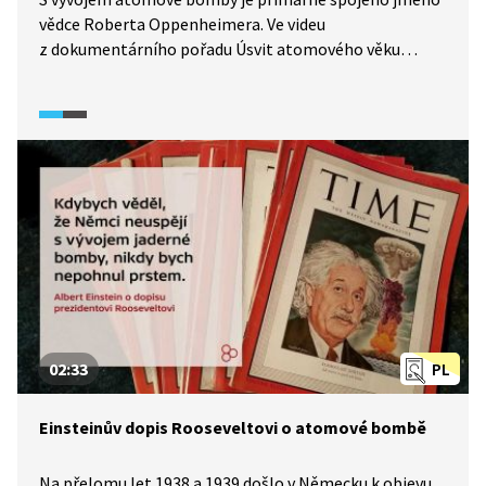
vědce Roberta Oppenheimera. Ve videu
z dokumentárního pořadu Úsvit atomového věku
(2025) je skrze rozhovor s americkým historikem
představena osobnost i vědecká činnost tohoto
významného vědce. Předmětem zájmu je ve videu
zejména Oppenheimerovo dětství, jeho osobnostní
předpoklady pro vedení projektu Manhattan, ale
i objasnění kontextu jeho nejslavnějších slov „Now
I am becoming death, the destroyer of worlds”,
poválečný proces spojený s bezpečnostní prověrkou
a celkové zhodnocení jeho přínosu vědě.
02:33
PL
Einsteinův dopis Rooseveltovi o atomové bombě
Na přelomu let 1938 a 1939 došlo v Německu k objevu