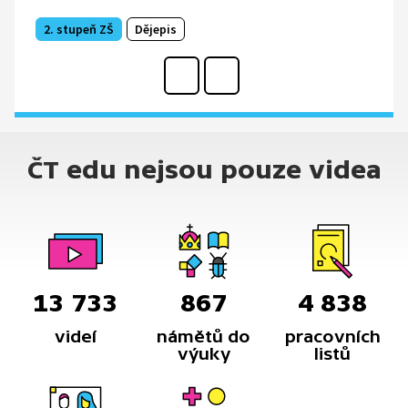
2. stupeň ZŠ
Dějepis
ČT edu nejsou pouze videa
13 733
867
4 838
videí
námětů do
pracovních
výuky
listů