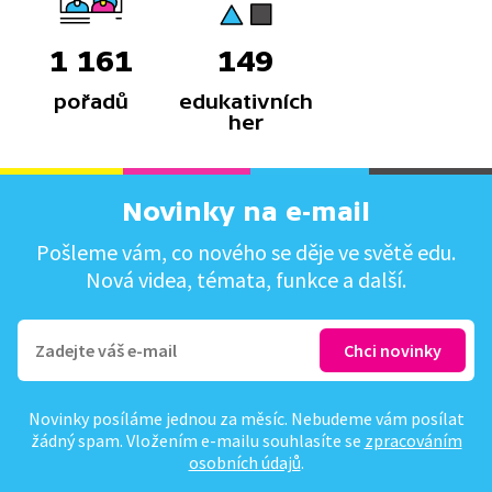
1 161
149
pořadů
edukativních
her
Novinky na e-mail
Pošleme vám, co nového se děje ve světě edu.
Nová videa, témata, funkce a další.
Novinky posíláme jednou za měsíc. Nebudeme vám posílat
žádný spam. Vložením e-mailu souhlasíte se
zpracováním
osobních údajů
.