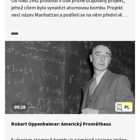
Od roku 1942 probíhal v USA přísně utajovaný projekt,
jehož cílem bylo vynalézt atomovou bombu. Projekt
nesl název Manhattan a podíleli se na něm přední vědci
z Ameriky i z Evropy. V ukázce ze zpravodajského
pořadu Úsvit atomového věku (2025) se diskutuje
o tom, nakolik byl z pohledu tehdejších možností
výsledek projektu vůbec reálný a také kterým hlavním
ekonomickým, organizačním i průmyslovým
problémům musel čelit. Mimo jiné zjistíme i to, jaký je
rozdíl mezi typy uranu 235 a 238.
09:28
PL
Robert Oppenheimer: Americký Prométheus
S vývojem atomové bomby je primárně spojeno jméno