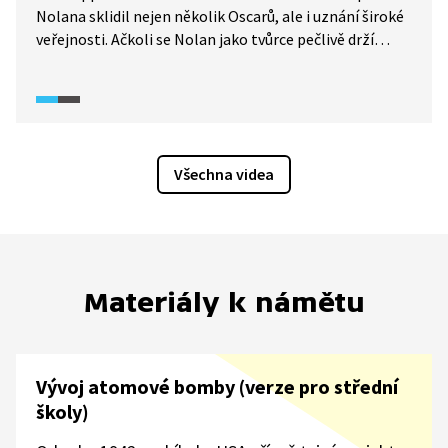
Nolana sklidil nejen několik Oscarů, ale i uznání široké
veřejnosti. Ačkoli se Nolan jako tvůrce pečlivě drží
historických reálií, stále se jedná o umělecké dílo, které
je subjektivní. O otázce, nakolik se film Oppenheimer
přibližuje historické realitě a která dilemata vědců
Nolan věrohodně vykreslil, diskutují ve zpravodajském
pořadu 90’ ČT24 (2024) jaderný fyzik a odborník
Všechna videa
na mezinárodní vztahy.
Materiály k námětu
Vývoj atomové bomby (verze pro střední
školy)