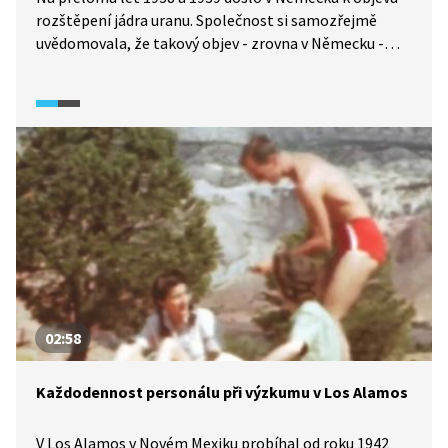
rozštěpení jádra uranu. Společnost si samozřejmě
uvědomovala, že takový objev - zrovna v Německu -
s sebou může přinést ničivé důsledky. Stejné pocity
sdílela i řada vědců, včetně Alberta Einsteina nebo Lea
Szilárda. V pasáži ze zpravodajského pořadu Úsvit
atomového věku (2025) se více dozvíte o tom, jaké
reakce vyvolal jejich dopis americkému prezidentovi
Rooseveltovi, i o tom, jaké stanovisko k tomuto dopisu
Einstein zastával po válce.
02:58
Každodennost personálu při výzkumu v Los Alamos
V Los Alamos v Novém Mexiku probíhal od roku 1942