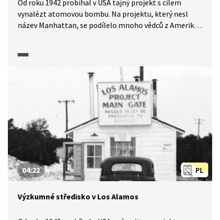
Od roku 1942 probíhal v USA tajný projekt s cílem
vynalézt atomovou bombu. Na projektu, který nesl
název Manhattan, se podílelo mnoho vědců z Ameriky,
ale i z Evropy. A pro nás může být obzvlášť zajímavé, že
v programu participovali i dva vědci, kteří pocházeli
z Československa, Lilli Hornigová a Georg Placzek.
A právě Placzkovi, rodákovi z Brna, se věnuje výsek
z dokumentárního pořadu Úsvit atomového věku
(2025). Blíže jsou představeny jeho studijní a vědecké
aktivity a samozřejmě i účast na projektu v Los Alamos.
04:22
PL
Výzkumné středisko v Los Alamos