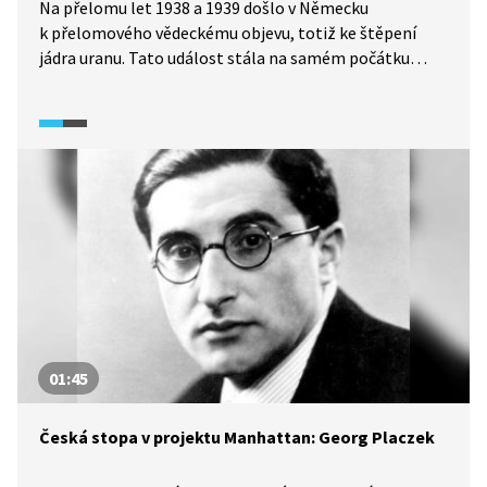
Na přelomu let 1938 a 1939 došlo v Německu
k přelomového vědeckému objevu, totiž ke štěpení
jádra uranu. Tato událost stála na samém počátku
objevu atomového bomby. Ve videu z dokumentárního
pořadu Úsvit atomového věku (2025) zazní v rozhovoru
s historikem vědy bližší předpoklady německého
jaderného výzkumu. Dále je pak představen Werner
Heisenberg, hlavní osobnost tehdejší německé
vědecké scény. Rozhovor se soustřeďuje zejména
na otázky, proč Heisenberg neemigroval do USA, zda
ho lze jako vědce srovnávat s Oppenheimerem nebo
jak málo stačilo k tomu, aby se stal objektem
atentátu.
01:45
Česká stopa v projektu Manhattan: Georg Placzek