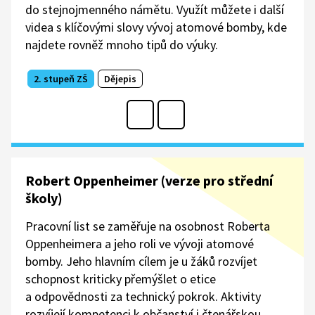
do stejnojmenného námětu. Využít můžete i další
videa s klíčovými slovy vývoj atomové bomby, kde
najdete rovněž mnoho tipů do výuky.
2. stupeň ZŠ
Dějepis
Robert Oppenheimer (verze pro střední
školy)
Pracovní list se zaměřuje na osobnost Roberta
Oppenheimera a jeho roli ve vývoji atomové
bomby. Jeho hlavním cílem je u žáků rozvíjet
schopnost kriticky přemýšlet o etice
a odpovědnosti za technický pokrok. Aktivity
rozvíjejí kompetenci k občanství i čtenářskou