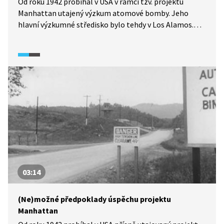
Od roku 1942 probíhal v USA v rámci tzv. projektu
Manhattan utajený výzkum atomové bomby. Jeho
hlavní výzkumné středisko bylo tehdy v Los Alamos.
Ve videu z dokumentárního pořadu Úsvit atomového
věku (2025) zjistíme nejen důvody, proč padla volba
právě na tuto lokalitu, ale i to, že toto hlavní centrum
výzkumu mělo po celých Spojených státech desítky
detašovaných pracovišť, která zajišťovala zejména
potřebné zdroje. V rozhovoru s odborníkem se řeší
rovněž otázka přísného utajení projektu, tedy to, že
o skutečném cíli projektu vědělo jen minimum lidí,
včetně těch, kteří se na něm i podíleli.
03:14
(Ne)možné předpoklady úspěchu projektu
Manhattan