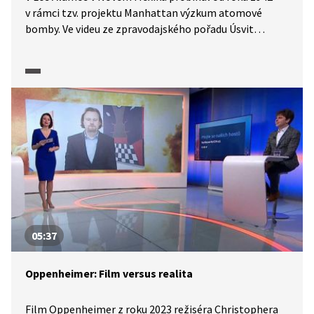
v rámci tzv. projektu Manhattan výzkum atomové
bomby. Ve videu ze zpravodajského pořadu Úsvit
atomového věku se tentokrát blíže dozvíme
o každodenním životě lidí, kteří se na projektu podíleli.
Jak trávili dny volna, jaký byl průměrný věk personálu
nebo co ve středisku představovalo naprostý luxus.
05:37
Oppenheimer: Film versus realita
Film Oppenheimer z roku 2023 režiséra Christophera