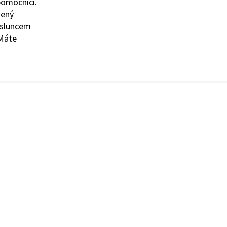
 pomocníci.
šený
d sluncem
 Máte