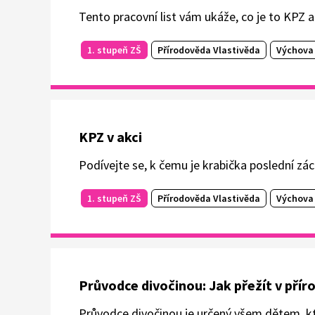
Tento pracovní list vám ukáže, co je to KPZ a
1. stupeň ZŠ
Přírodověda Vlastivěda
Výchova 
KPZ v akci
Podívejte se, k čemu je krabička poslední zá
1. stupeň ZŠ
Přírodověda Vlastivěda
Výchova 
Průvodce divočinou: Jak přežít v přír
Průvodce divočinou je určený všem dětem, kte