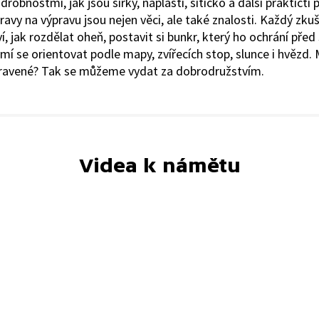
drobnostmi, jak jsou sirky, náplasti, šitíčko a další praktičtí
ravy na výpravu jsou nejen věci, ale také znalosti. Každý zku
, jak rozdělat oheň, postavit si bunkr, který ho ochrání pře
umí se orientovat podle mapy, zvířecích stop, slunce i hvězd.
pravené? Tak se můžeme vydat za dobrodružstvím.
Videa k námětu