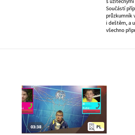
s užitečnými 
Součástí příp
průzkumník ví
i deštěm, a 
všechno při
03:38
PL