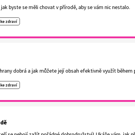
 jak byste se měli chovat v přírodě, aby se vám nic nestalo.
ke zdraví
chrany dobrá a jak můžete její obsah efektivně využít během 
ke zdraví
odě
ří se nebojí zažít pořádné dobrodružství! Ukáže vám, jak pře