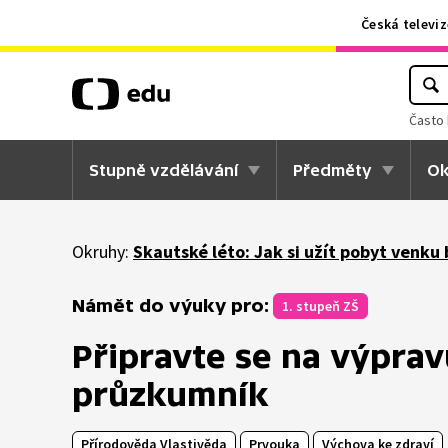
Česká televiz
Často 
Stupně vzdělávání
Předměty
Ok
Okruhy:
Skautské léto: Jak si užít pobyt venku 
Námět do výuky pro:
1. stupeň ZŠ
Připravte se na výprav
průzkumník
Přírodověda Vlastivěda
Prvouka
Výchova ke zdraví