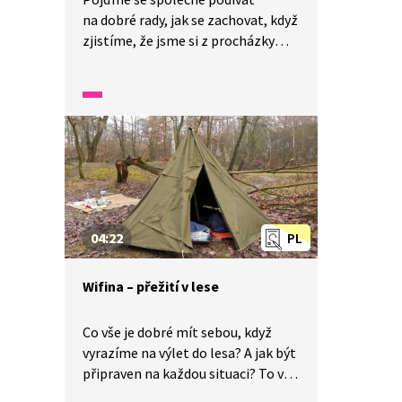
na dobré rady, jak se zachovat, když
zjistíme, že jsme si z procházky
přinesli přisáté klíště. Do lesa je
lepší vyrazit v oblečení s dlouhým
rukávem a použít repelent proti
klíšťatům. Po procházce bychom
se měli pořádně prohlédnout
a pokud klíště objevíme, můžeme
pro jeho odstranění použít různé
pomůcky, které jsou vesměs
ve tvaru V. Takový nástroj si můžete
04:22
PL
snadno i vyrobit. Klíště ničím
nemažeme a ránu po jeho
Wifina – přežití v lese
odstranění vydezinfikujeme.
Co vše je dobré mít sebou, když
vyrazíme na výlet do lesa? A jak být
připraven na každou situaci? To vše
se dozvíte od skautů v naší