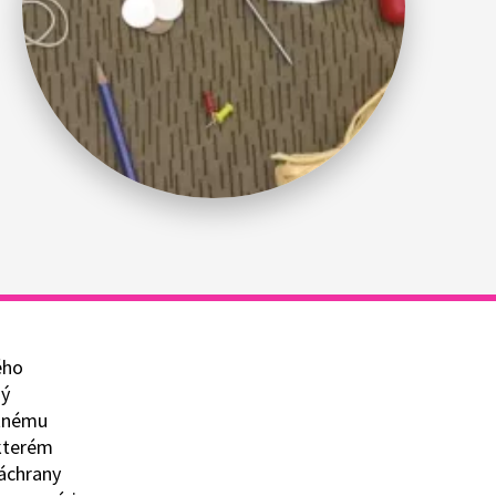
ého
dý
atnému
 kterém
záchrany