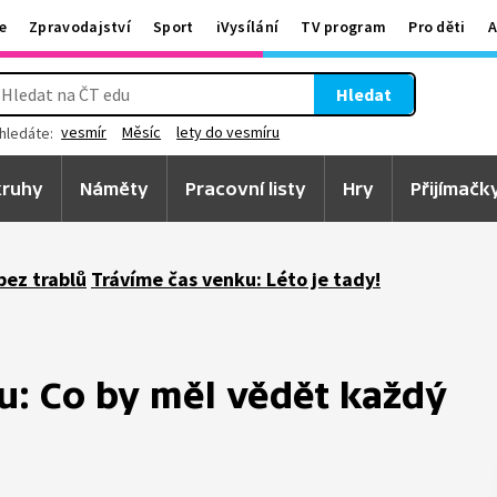
e
Zpravodajství
Sport
iVysílání
TV program
Pro děti
A
Hledat
vesmír
Měsíc
lety do vesmíru
hledáte:
ruhy
Náměty
Pracovní listy
Hry
Přijímačk
bez trablů
Trávíme čas venku: Léto je tady!
u: Co by měl vědět každý