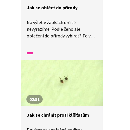
Jak se obléct do přírody
Na výlet v žabkách určitě
nevyrazíme. Podle čeho ale
oblečení do přírody vybírat? To vám
poradí odborník
ze specializovaného obchodu. Také
vám prozradí, k čemu slouží
membrána a jaké oblečení je
vhodné na sport. Zjistíte
i zajímavosti o tom, jak se lidé
oblékali dříve a jaká dvě hlavní
kritéria musí oblečení splňovat.
02:51
Jak se chránit proti klíšťatům
Pojďme se společně podívat