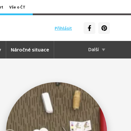
rt
Vše o ČT
Přihlásit
y
Náročné situace
Další