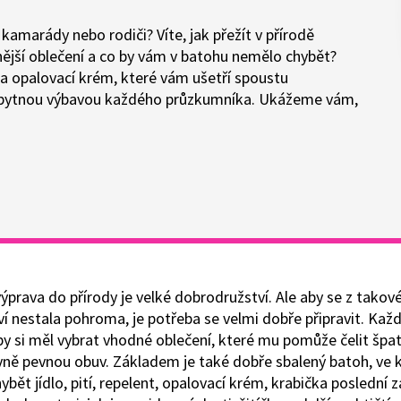
amarády nebo rodiči? Víte, jak přežít v přírodě
dnější oblečení a co by vám v batohu nemělo chybět?
t a opalovací krém, které vám ušetří spoustu
nezbytnou výbavou každého průzkumníka. Ukážeme vám,
prava do přírody je velké dobrodružství. Ale aby se z takov
í nestala pohroma, je potřeba se velmi dobře připravit. Kaž
y si měl vybrat vhodné oblečení, které mu pomůže čelit šp
avně pevnou obuv. Základem je také dobře sbalený batoh, ve
bět jídlo, pití, repelent, opalovací krém, krabička poslední 