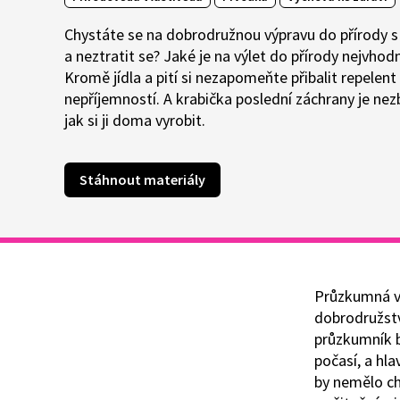
Chystáte se na dobrodružnou výpravu do přírody s k
a neztratit se? Jaké je na výlet do přírody nejvho
Kromě jídla a pití si nezapomeňte přibalit repelen
nepříjemností. A krabička poslední záchrany je 
jak si ji doma vyrobit.
Stáhnout materiály
Průzkumná vý
dobrodružstv
průzkumník b
počasí, a hl
by nemělo chy