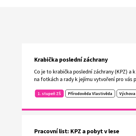
kožní lékař Petr Arenberger.
Krabička poslední záchrany
Co je to krabička poslední záchrany (KPZ) a 
na fotkách a rady k jejímu vytvoření pro vás
1. stupeň ZŠ
Přírodověda Vlastivěda
Výchova 
Pracovní list: KPZ a pobyt v lese