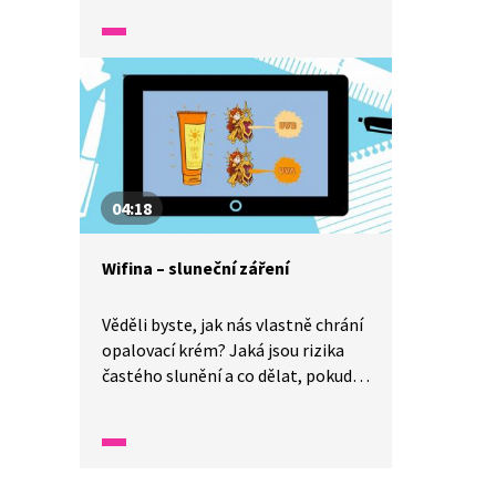
reportáži. No, a co když se mi
podaří ztratit se v lese, když už se
začne stmívat? Hlavně neztrácet
hlavu a řídit se jednoduchými
radami. Mimochodem, věděli byste
co znamená zkratka KPZ?
04:18
Wifina – sluneční záření
Věděli byste, jak nás vlastně chrání
opalovací krém? Jaká jsou rizika
častého slunění a co dělat, pokud
to se sluníčkem přeženeme?
Odpovědi na všechny tyto otázky
vám v našem rozhovoru dá bývalý
ministr zdravotnictví a zároveň