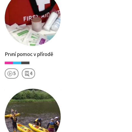
První pomoc v přírodě
5
4