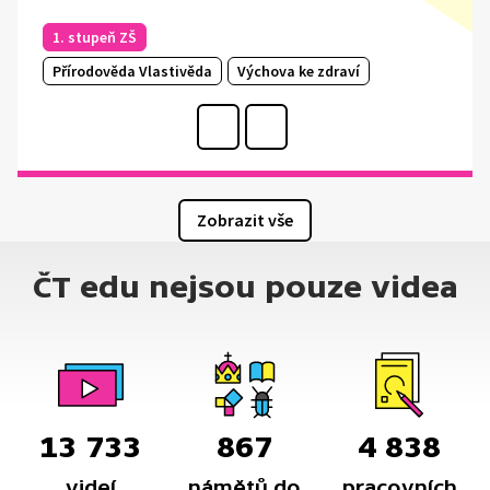
1. stupeň ZŠ
Přírodověda Vlastivěda
Výchova ke zdraví
Zobrazit vše
ČT edu nejsou pouze videa
13 733
867
4 838
videí
námětů do
pracovních