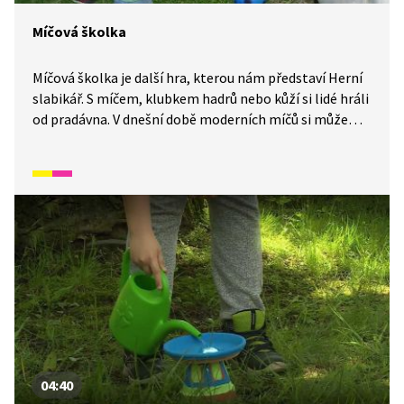
Míčová školka
Míčová školka je další hra, kterou nám představí Herní
slabikář. S míčem, klubkem hadrů nebo kůží si lidé hráli
od pradávna. V dnešní době moderních míčů si můžeme
lehce zahrát míčovou školku.
04:40