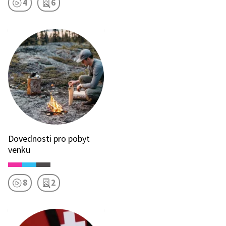
4
6
Dovednosti pro pobyt
venku
8
2