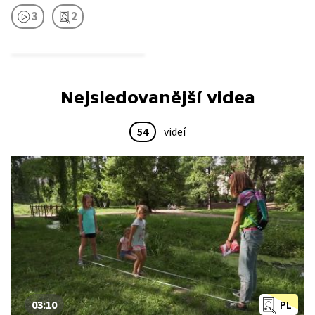
3
2
Nejsledovanější videa
54
videí
03:10
PL