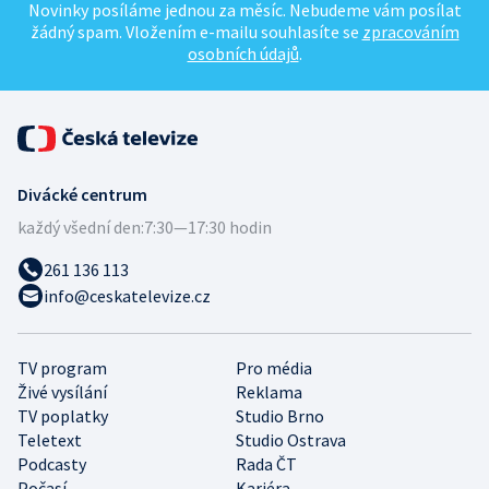
Novinky posíláme jednou za měsíc. Nebudeme vám posílat
žádný spam. Vložením e-mailu souhlasíte se
zpracováním
osobních údajů
.