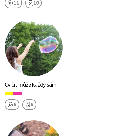
11
10
Cvičit může každý sám
6
6