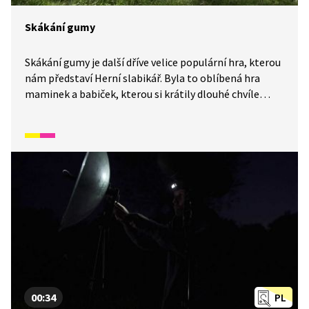
Skákání gumy
Skákání gumy je další dříve velice populární hra, kterou
nám představí Herní slabikář. Byla to oblíbená hra
maminek a babiček, kterou si krátily dlouhé chvíle
o přestávkách ve škole.
00:34
PL