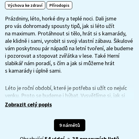
Výchova ke zdraví
Přírodopis
Prázdniny, léto, horké dny a teplé noci. Dali jsme
pro vás dohromady spousty tipů, jak si léto užít
na maximum. Protáhnout si tělo, hrát si s kamarády,
ale klidně i sami, vyrobit si svoji vlastní zábavu. Šikulové
vám poskytnou pár nápadů na letní tvoření, ale budeme
i pozorovat a stopovat zvířátka v lese. Také Herní
slabikář nám poradí, s čím a jak si můžeme hrát
s kamarády i úplně sami.
Léto je roční období, které je potřeba si užít co nejvíc
venku. Proto se budeme i hýbat. Vysvětlíme si, jak si
užít při sportu zábavu a neriskovat. Základem je
Zobrazit celý popis
správná výbava a zdravý rozum. Máme pro vás i pár tipů
na aktivity „jen tak.“ Na aktivně prožité léto budete
vzpomínat ještě na Vánoce, to vám garantujeme. Užijte
9 námětů
si ho na 100 procent.
Obsahující
54 videí
a
38 pracovních listů