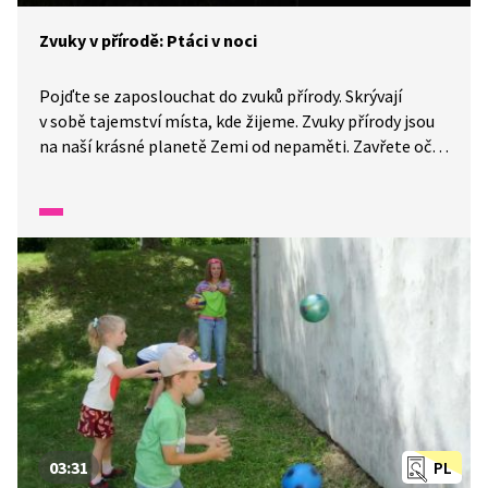
Zvuky v přírodě: Ptáci v noci
Pojďte se zaposlouchat do zvuků přírody. Skrývají
v sobě tajemství místa, kde žijeme. Zvuky přírody jsou
na naší krásné planetě Zemi od nepaměti. Zavřete oči,
přeneste se do letní noci a zaposlouchejte se
do slavičího zpěvu.
03:31
PL