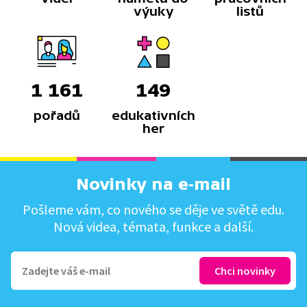
výuky
listů
1 161
149
pořadů
edukativních
her
Novinky na e-mail
Pošleme vám, co nového se děje ve světě edu.
Nová videa, témata, funkce a další.