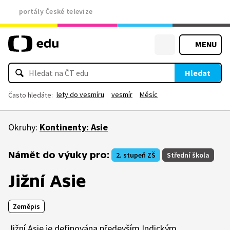
portály České televize
MENU
Hledat
lety do vesmíru
vesmír
Měsíc
Často hledáte:
Okruhy:
Kontinenty: Asie
Námět do výuky pro:
2. stupeň ZŠ
Střední škola
Jižní Asie
Zeměpis
Jižní Asie je definována především Indickým