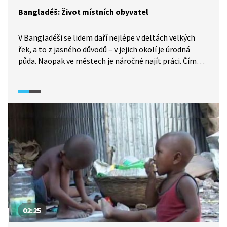
Bangladéš: Život místních obyvatel
V Bangladéši se lidem daří nejlépe v deltách velkých
řek, a to z jasného důvodů – v jejich okolí je úrodná
půda. Naopak ve městech je náročné najít práci. Čím
vším se obyvatelé jedné z nejchudších zemí světa živí?
02:25