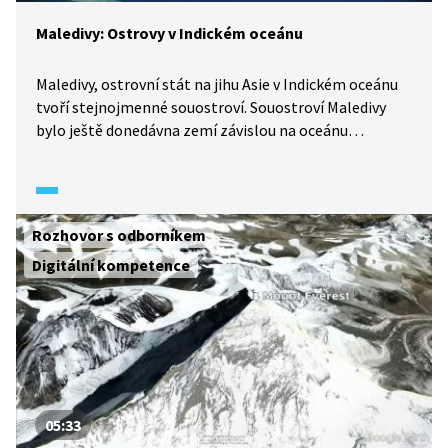
Maledivy: Ostrovy v Indickém oceánu
Maledivy, ostrovní stát na jihu Asie v Indickém oceánu
tvoří stejnojmenné souostroví. Souostroví Maledivy
bylo ještě donedávna zemí závislou na oceánu
a rybolovu. Skutečný rozvoj nastal, když sem ve velkém
začali jezdit turisté. Stavějí se další a další domy,
a jelikož spodní voda je zde jen metr hluboko, používají
se ve stavebnictví neuvěřitelné metody, které jsme
Rozhovor s odborníkem
jako děti zkoušeli na pískovišti.
Digitální kompetence
05:33