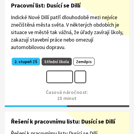
Pracovní list: Dusící se Dillí
Indické Nové Dillí patří dlouhodobě mezi nejvíce
znečištěná města světa. V některých obdobích je
situace ve městě tak vážná, že úřady zavírají školy,
zakazují stavební práce nebo omezují
automobilovou dopravu.
2. stupeň ZŠ
Střední škola
Zeměpis
Časová náročnost:
25 minut
Řešení k pracovnímu listu: Dusící se Dillí
Řešení k pracovnímu listu Dusící se Dillí.