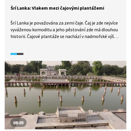
Šrí Lanka: Vlakem mezi čajovými plantážemi
Šrí Lanka je považována za zemi čaje. Čaj je zde nejvíce
vyváženou komoditu a jeho pěstování zde má dlouhou
historii. Čajové plantáže se nachází v nadmořské výšce
od 600 metrů nad mořem. My se mezi ně vydáme
vlakem po trati z vesničky Ella do města Kandy. Tato
trať je považována za jednu z nejkrásnějších
železničních tratí na světě.
08:05