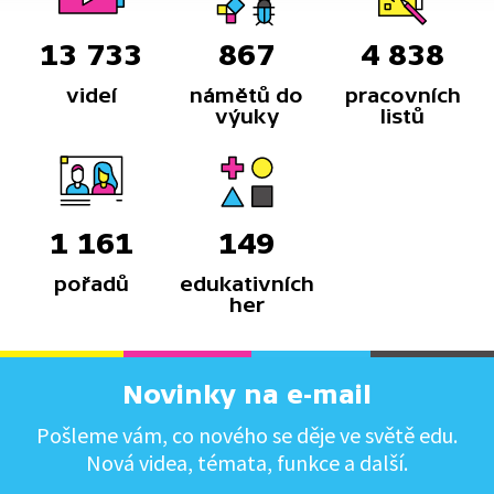
13 733
867
4 838
videí
námětů do
pracovních
výuky
listů
1 161
149
pořadů
edukativních
her
Novinky na e-mail
Pošleme vám, co nového se děje ve světě edu.
Nová videa, témata, funkce a další.