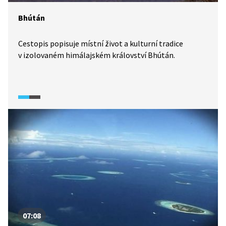
Bhútán
Cestopis popisuje místní život a kulturní tradice
v izolovaném himálajském království Bhútán.
07:08