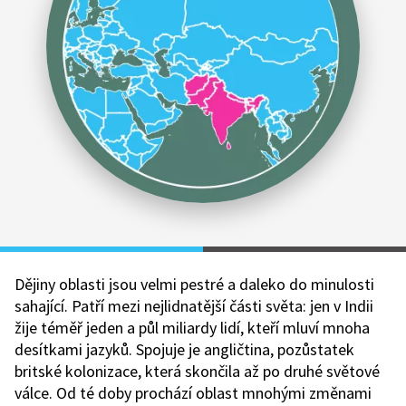
Dějiny oblasti jsou velmi pestré a daleko do minulosti
sahající. Patří mezi nejlidnatější části světa: jen v Indii
žije téměř jeden a půl miliardy lidí, kteří mluví mnoha
desítkami jazyků. Spojuje je angličtina, pozůstatek
britské kolonizace, která skončila až po druhé světové
válce. Od té doby prochází oblast mnohými změnami