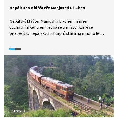
Nepál: Den v klášteře Manjushri Di-Chen
Nepálský klášter Manjushri Di-Chen není jen
duchovním centrem, jedná se o místo, které se
pro desítky nepálských chlapců stává na mnoho let
jejich domovem. Podle nepálské tradice by se mnichem
měl stát každý druhorozený syn v rodině. Pro mnohé
děti je to jediné místo, jak se dostat ke studiu, protože
rodiče nemají prostředky, aby dítě mohlo chodit
do běžné školy. Reportéři pořadu Objektiv strávili
s chlapci v klášteře jeden celý den, který byl plný studia,
povinností i oddechu.
10:02