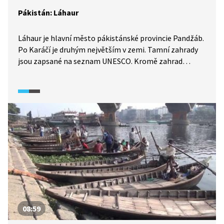
Pákistán: Láhaur
Láhaur je hlavní město pákistánské provincie Pandžáb.
Po Karáčí je druhým největším v zemi. Tamní zahrady
jsou zapsané na seznam UNESCO. Kromě zahrad
navštívíme mimo jiné i mešitu Bádšáhí nebo třeba
trénink tradičního pákistánského zápasu kusthi.
08:59