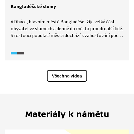
Bangladéšské slumy
V Dháce, hlavním městě Bangladéše, žije velká část
obyvatel ve slumech a denně do města proudí další lidé.
S rostoucí populací města dochází k zahušťování počtu
lidí i ve slumech a s tím přichází zvýšené šíření nemocí.
Všechna videa
Materiály k námětu