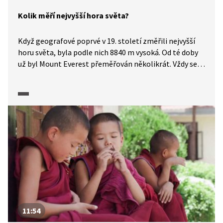
Kolik měří nejvyšší hora světa?
Když geografové poprvé v 19. století změřili nejvyšší
horu světa, byla podle nich 8840 m vysoká. Od té doby
už byl Mount Everest přeměřován několikrát. Vždy se
výška trochu lišila, a to i v závislosti na tom, jestli se
započítávala sněhová čepice na vrcholu hory. Měření
z roku 2020 uvádí, že nadmořská výška nejvyšší hory
světa je 8848,86 m. Jak se vlastně hory měří? Jak se
počítá jejich výška? Na tyto otázky odpoví ve Studiu 6
(2020) odborník ze stavební fakulty brněnského VUT,
profesor Viliam Vatrt.
11:54