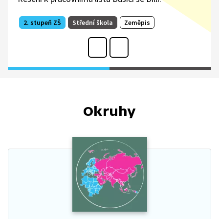
2. stupeň ZŠ
Střední škola
Zeměpis
Okruhy