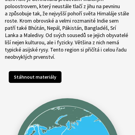
poloostrovem, který neustále tlačí z jihu na pevninu
a způsobuje tak, že nejvyšší pohoří světa Himaláje stále
roste. Krom obrovské a velmi rozmanité Indie sem
patří také Bhútán, Nepál, Pákistán, Bangladéš, Srí
Lanka a Maledivy. Od svých sousedů se jejich obyvatelé
liší nejen kulturou, ale i fyzicky. Většina z nich nemá
typické asijské rysy. Tento region si přičítá i celou řadu
neobvyklých prvenství.
Stáhnout materiály