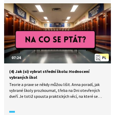
07:24
PL
(4) Jak (si) vybrat střední školu: Hodnocení
vybraných škol
Teorie a praxe se někdy můžou lišit. Anna poradí, jak
vybrané školy prozkoumat, třeba na Dni otevřených
dveří. Je totiž spousta praktických věcí, na které se
můžete s deváťákem přímo ve škole zaměřit a na co se
zeptat.