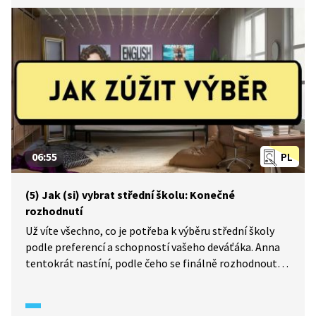
06:55
PL
(5) Jak (si) vybrat střední školu: Konečné
rozhodnutí
Už víte všechno, co je potřeba k výběru střední školy
podle preferencí a schopností vašeho deváťáka. Anna
tentokrát nastíní, podle čeho se finálně rozhodnout
a jak seřadit školy do elektronické přihlášky podle
priority.