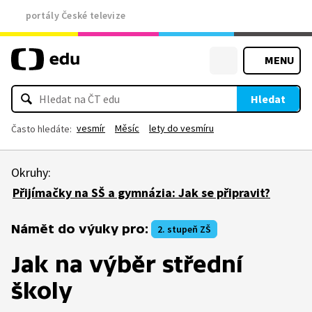
portály České televize
MENU
Hledat
vesmír
Měsíc
lety do vesmíru
Často hledáte:
Okruhy:
Přijímačky na SŠ a gymnázia: Jak se připravit?
Námět do výuky pro:
2. stupeň ZŠ
Jak na výběr střední
školy