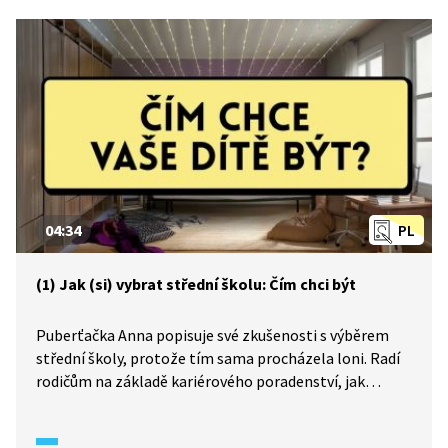
04:34
PL
(1) Jak (si) vybrat střední školu: Čím chci být
Puberťačka Anna popisuje své zkušenosti s výběrem
střední školy, protože tím sama procházela loni. Radí
rodičům na základě kariérového poradenství, jak
a odkud s deváťáky začít, aby rozlouskli, čím chtějí
jejich děti v dospělosti být a kam budou směřovat.