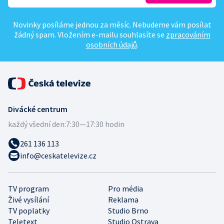
Novinky posíláme jednou za měsíc. Nebudeme vám posílat
žádný spam. Vložením e-mailu souhlasíte se
zpracováním
osobních údajů
.