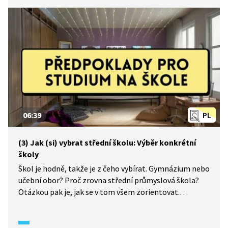
06:39
PL
(3) Jak (si) vybrat střední školu: Výběr konkrétní
školy
Škol je hodně, takže je z čeho vybírat. Gymnázium nebo
učební obor? Proč zrovna střední průmyslová škola?
Otázkou pak je, jak se v tom všem zorientovat.
Puberťačka Anna vysvětluje, jak najít vhodné školy
pro deváťáka a podle čeho to posuzovat.