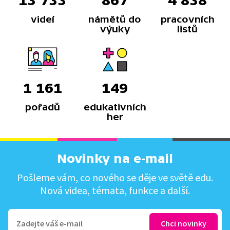
13 733
867
4 838
videí
námětů do
pracovních
výuky
listů
1 161
149
pořadů
edukativních
her
Novinky na e-mail
Pošleme vám, co nového se děje ve světě edu.
Nová videa, témata, funkce a další.