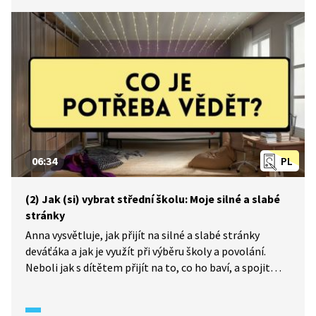
06:34
PL
(2) Jak (si) vybrat střední školu: Moje silné a slabé
stránky
Anna vysvětluje, jak přijít na silné a slabé stránky
deváťáka a jak je využít při výběru školy a povolání.
Neboli jak s dítětem přijít na to, co ho baví, a spojit
to s tím, co mu jde. Od toho se potom může odrazit
při výběru střední školy a budoucího povolání.