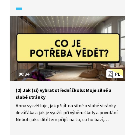
najít vhodné školy pro deváťáka a podle čeho
to posuzovat.
06:34
PL
(2) Jak (si) vybrat střední školu: Moje silné a
slabé stránky
Anna vysvětluje, jak přijít na silné a slabé stránky
deváťáka a jak je využít při výběru školy a povolání.
Neboli jak s dítětem přijít na to, co ho baví,
a spojit to s tím, co mu jde. Od toho se potom
může odrazit při výběru střední školy a budoucího