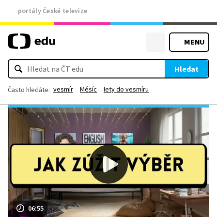
portály České televize
MENU
Hledat
vesmír
Měsíc
lety do vesmíru
Často hledáte:
06:55