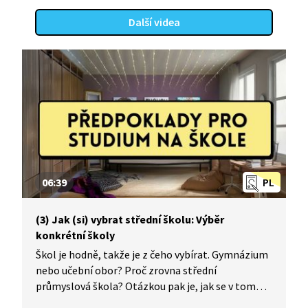
Další videa
06:39
PL
(3) Jak (si) vybrat střední školu: Výběr
konkrétní školy
Škol je hodně, takže je z čeho vybírat. Gymnázium
nebo učební obor? Proč zrovna střední
průmyslová škola? Otázkou pak je, jak se v tom
všem zorientovat. Puberťačka Anna vysvětluje, jak