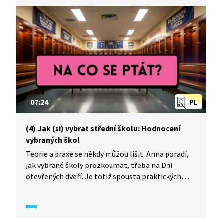
07:24
PL
(4) Jak (si) vybrat střední školu: Hodnocení
vybraných škol
Teorie a praxe se někdy můžou lišit. Anna poradí,
jak vybrané školy prozkoumat, třeba na Dni
otevřených dveří. Je totiž spousta praktických
věcí, na které se můžete s deváťákem přímo
ve škole zaměřit a na co se zeptat.