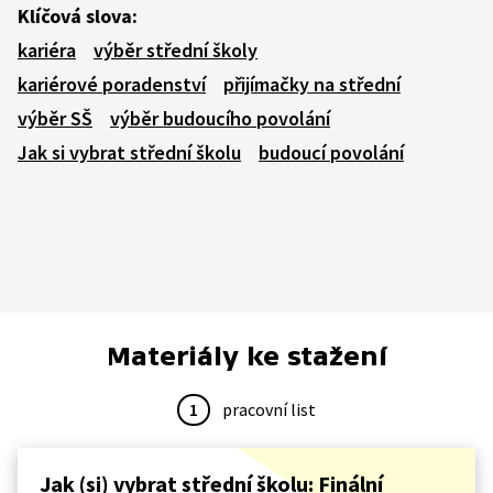
Klíčová slova:
kariéra
výběr střední školy
kariérové poradenství
přijímačky na střední
výběr SŠ
výběr budoucího povolání
Jak si vybrat střední školu
budoucí povolání
Materiály ke stažení
1
pracovní list
Jak (si) vybrat střední školu: Finální