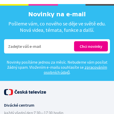
Novinky na e-mail
Pošleme vám, co nového se děje ve světě edu.
Nová videa, témata, funkce a další.
Novinky posíláme jednou za měsíc. Nebudeme vám posílat
žádný spam. Vložením e-mailu souhlasíte se
zpracováním
osobních údajů
.