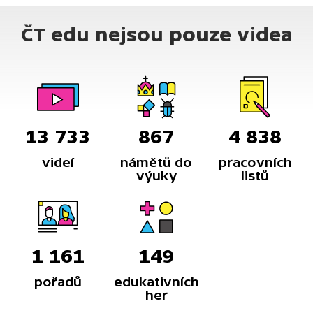
ČT edu nejsou pouze videa
13 733
867
4 838
videí
námětů do
pracovních
výuky
listů
1 161
149
pořadů
edukativních
her