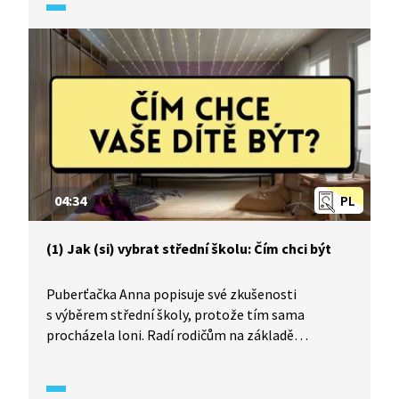
povolání.
04:34
PL
(1) Jak (si) vybrat střední školu: Čím chci být
Puberťačka Anna popisuje své zkušenosti
s výběrem střední školy, protože tím sama
procházela loni. Radí rodičům na základě
kariérového poradenství, jak a odkud s deváťáky
začít, aby rozlouskli, čím chtějí jejich děti
v dospělosti být a kam budou směřovat.