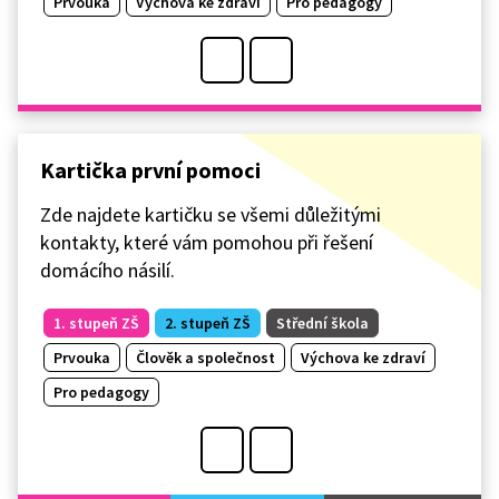
Prvouka
Výchova ke zdraví
Pro pedagogy
Kartička první pomoci
Zde najdete kartičku se všemi důležitými
kontakty, které vám pomohou při řešení
domácího násilí.
1. stupeň ZŠ
2. stupeň ZŠ
Střední škola
Prvouka
Člověk a společnost
Výchova ke zdraví
Pro pedagogy