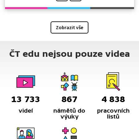
Zobrazit vše
ČT edu nejsou pouze videa
13 733
867
4 838
videí
námětů do
pracovních
výuky
listů