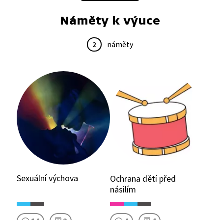
vzrostl jejich počet, často jsou přitom vydávány
Náměty k výuce
bezdůvodně.
2
náměty
Sexuální výchova
Ochrana dětí před
násilím