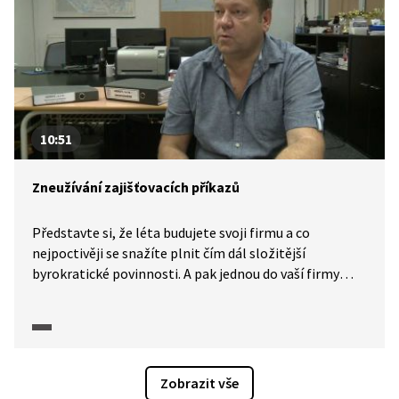
vystavili na služebně ponižujícímu a protiprávnímu
zacházení.
10:51
Zneužívání zajišťovacích příkazů
Představte si, že léta budujete svoji firmu a co
nejpoctivěji se snažíte plnit čím dál složitější
byrokratické povinnosti. A pak jednou do vaší firmy
vtrhne horda úředníků, všechno vám zabaví a stát
rozprodá váš majetek za zlomkovou cenu. Najednou
vám nezbyde vůbec nic, jen pocit bezpráví a bezmoci.
Nikdo se neobtěžuje nic dokazovat ani vysvětlit.
Myslíte, že něco takového dnes není možné? Vítejte
Zobrazit vše
ve světě zajišťovacích příkazů. Od roku 2014 prudce