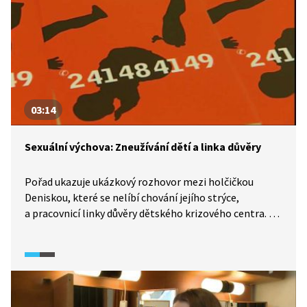
03:14
Sexuální výchova: Zneužívání dětí a linka důvěry
Pořad ukazuje ukázkový rozhovor mezi holčičkou
Deniskou, které se nelíbí chování jejího strýce,
a pracovnicí linky důvěry dětského krizového centra. Je
zde rozebrána situace, kterou mohou děti zažívat, a jak
k tomuto problému přistupují. Pro děti je těžké
poznat, co se děje, když je zneužívá nebo obtěžuje
někdo blízký. Důležité je nezůstávat s takovým
problém sám a někomu o něm říct.