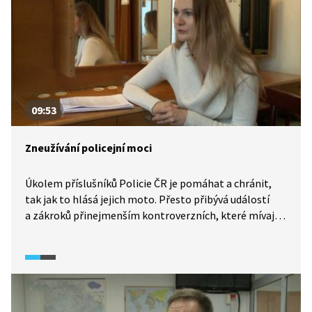
09:53
Zneužívání policejní moci
Úkolem příslušníků Policie ČR je pomáhat a chránit,
tak jak to hlásá jejich moto. Přesto přibývá událostí
a zákroků přinejmenším kontroverzních, které mívají
většinou jedno společné: nepřiměřenost. Bohužel se
často nejedná jen o selhání jedince, ale selhává
i systém, který případná pochybení bagatelizuje. Svou
zkušenost s neadekvátním chováním policistů má
i muž, který byl násilím zpacifikován kvůli přecházení
na červenou, a žena, kterou v podstatě bezdůvodně