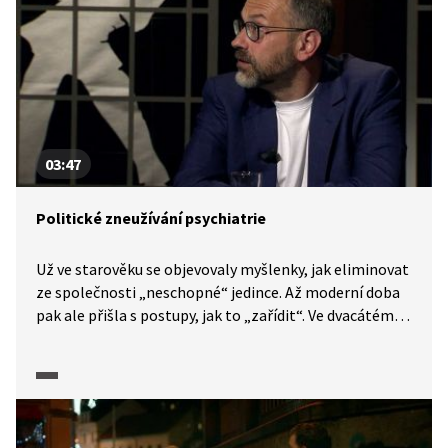
03:47
Politické zneužívání psychiatrie
Už ve starověku se objevovaly myšlenky, jak eliminovat
ze společnosti „neschopné“ jedince. Až moderní doba
pak ale přišla s postupy, jak to „zařídit“. Ve dvacátém
století toho zneužily totalitní systémy a hovoříme
o politickém zneužití psychiatrie. V některých
autoritativních státech je eliminace odpůrců skrze
psychiatrii dodnes používaná.