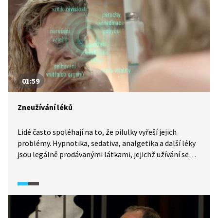
01:59
Zneužívání léků
Lidé často spoléhají na to, že pilulky vyřeší jejich
problémy. Hypnotika, sedativa, analgetika a další léky
jsou legálně prodávanými látkami, jejichž užívání se
nám jako společnosti, zdá se, vymklo kontrole. Dle
výzkumů takovéto léky užívá 6x víc lidí než „klasické
drogy". Video je součástí dokumentárního cyklu Česko
na drogách (2024).