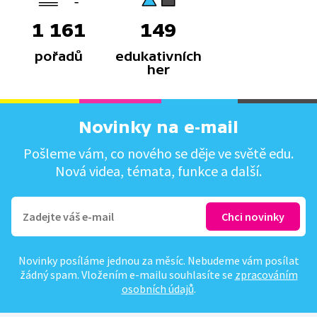
1 161
149
pořadů
edukativních
her
Novinky na e-mail
Pošleme vám, co nového se děje ve světě edu.
Nová videa, témata, funkce a další.
Novinky posíláme jednou za měsíc. Nebudeme vám posílat
žádný spam. Vložením e-mailu souhlasíte se
zpracováním
osobních údajů
.