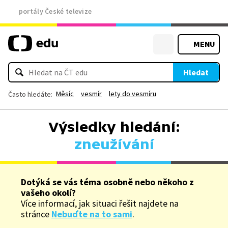
portály České televize
MENU
Hledat
Měsíc
vesmír
lety do vesmíru
Často hledáte:
Výsledky hledání:
zneužívání
Dotýká se vás téma osobně nebo někoho z
vašeho okolí?
Více informací, jak situaci řešit najdete na
stránce
Nebuďte na to sami
.