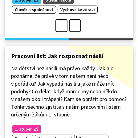
2. stupeň ZŠ
Střední škola
Člověk a společnost
Výchova ke zdraví
Pracovní list: Jak rozpoznat násilí
Na dětství bez násilí má právo každý. Jak ale
poznáme, že právě v tom našem není něco
v pořádku? Jak vypadá násilí a jaké může mít
podoby? Co dělat, když máme my nebo někdo
v našem okolí trápení? Kam se obrátit pro pomoc?
Tohle všechno zjistíte s naším pracovním listem
určeným žákům 1. stupně.
1. stupeň ZŠ