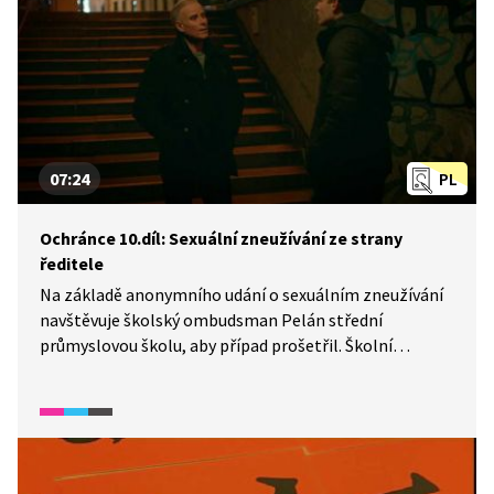
07:24
PL
Ochránce 10.díl: Sexuální zneužívání ze strany
ředitele
Na základě anonymního udání o sexuálním zneužívání
navštěvuje školský ombudsman Pelán střední
průmyslovou školu, aby případ prošetřil. Školní
prostředí dobře zná, dříve tu sám učil. O to víc je
zaskočen, když zjistí skutečnost, že jeho dlouholetý
kamarád a současný ředitel zdejší školy sexuálně
obtěžuje chlapce.