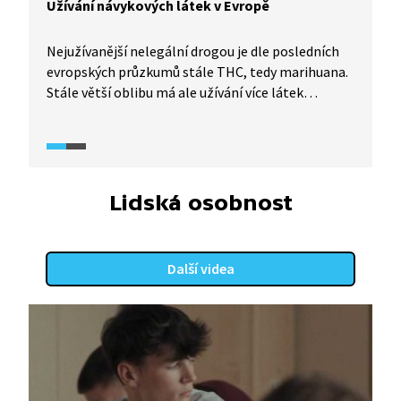
Užívání návykových látek v Evropě
Nejužívanější nelegální drogou je dle posledních
evropských průzkumů stále THC, tedy marihuana.
Stále větší oblibu má ale užívání více látek
najednou. V Česku je oproti jiným evropským
zemím až čtyřnásobně vyšší počet lidí, kteří mají
zkušenost s psychedelickými látkami. Další závěry
z průzkumu prezentuje adiktolog Tomáš Jandáč.
Lidská osobnost
Další videa