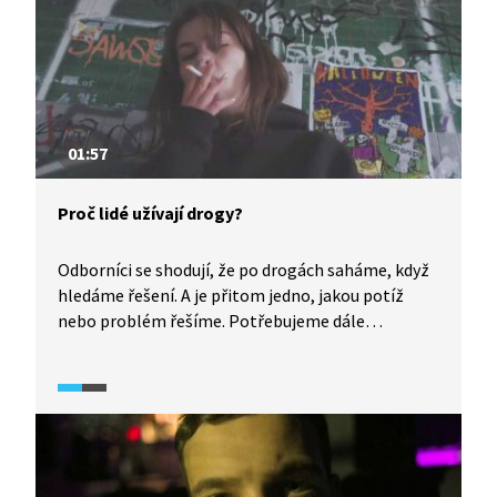
01:57
Proč lidé užívají drogy?
Odborníci se shodují, že po drogách saháme, když
hledáme řešení. A je přitom jedno, jakou potíž
nebo problém řešíme. Potřebujeme dále
fungovat, proto chceme úlevu, chceme potlačit
emoce, cítit se lépe. Droga nám takové pocity
chvilkově nabídne. Video je součástí
dokumentárního cyklu Česko na drogách (2024).