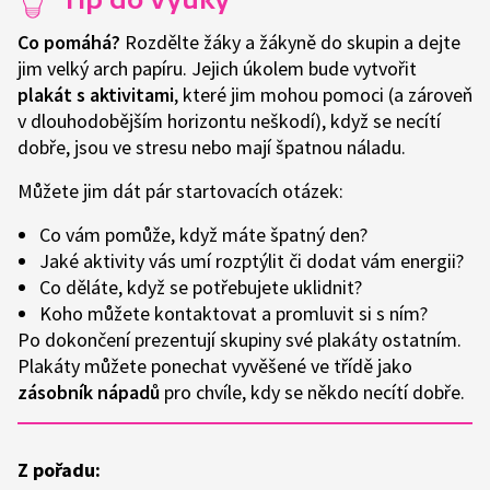
Co pomáhá?
Rozdělte žáky a žákyně do skupin a dejte
jim velký arch papíru. Jejich úkolem bude vytvořit
plakát s aktivitami
, které jim mohou pomoci (a zároveň
v dlouhodobějším horizontu neškodí), když se necítí
dobře, jsou ve stresu nebo mají špatnou náladu.
Můžete jim dát pár startovacích otázek:
Co vám pomůže, když máte špatný den?
Jaké aktivity vás umí rozptýlit či dodat vám energii?
Co děláte, když se potřebujete uklidnit?
Koho můžete kontaktovat a promluvit si s ním?
Po dokončení prezentují skupiny své plakáty ostatním.
Plakáty můžete ponechat vyvěšené ve třídě jako
zásobník nápadů
pro chvíle, kdy se někdo necítí dobře.
Z pořadu: