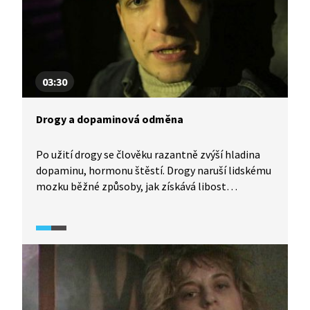
03:30
Drogy a dopaminová odměna
Po užití drogy se člověku razantně zvýší hladina
dopaminu, hormonu štěstí. Drogy naruší lidskému
mozku běžné způsoby, jak získává libost
(například vynaložením úsilí či trpělivostí). Tento
umělý pocit odměny je samozřejmě rizikem, které
si ale mozek neumí vyhodnotit. Video je součástí
dokumentárního cyklu Česko na drogách (2024).