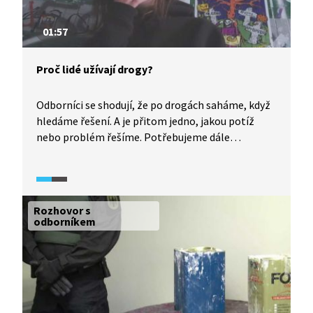
01:57
Proč lidé užívají drogy?
Odborníci se shodují, že po drogách saháme, když
hledáme řešení. A je přitom jedno, jakou potíž
nebo problém řešíme. Potřebujeme dále
fungovat, proto chceme úlevu, chceme potlačit
emoce, cítit se lépe. Droga nám takové pocity
chvilkově nabídne. Video je součástí
dokumentárního cyklu Česko na drogách (2024).
Rozhovor s
odborníkem