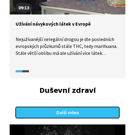
09:13
Užívání návykových látek v Evropě
Nejužívanější nelegální drogou je dle posledních
evropských průzkumů stále THC, tedy marihuana.
Stále větší oblibu má ale užívání více látek
najednou. V Česku je oproti jiným evropským
zemím až čtyřnásobně vyšší počet lidí, kteří mají
zkušenost s psychedelickými látkami. Další závěry
z průzkumu prezentuje adiktolog Tomáš Jandáč.
Duševní zdraví
Další videa