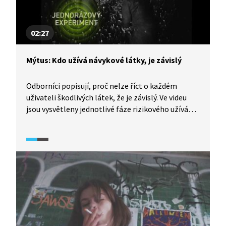
02:27
Mýtus: Kdo užívá návykové látky, je závislý
Odborníci popisují, proč nelze říct o každém
uživateli škodlivých látek, že je závislý. Ve videu
jsou vysvětleny jednotlivé fáze rizikového užívání
škodlivých látek: od prvotního jednorázového
experimentu po opuštění běžného stylu života
a zaměření se na vyhledávání návykové látky. Video
je součástí dokumentárního cyklu Česko
na drogách (2024).