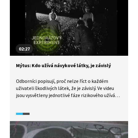
02:27
Mýtus: Kdo užívá návykové látky, je závislý
Odborníci popisují, proč nelze říct o každém
uživateli škodlivých látek, že je závislý. Ve videu
jsou vysvětleny jednotlivé fáze rizikového užívání
škodlivých látek: od prvotního jednorázového
experimentu po opuštění běžného stylu života
a zaměření se na vyhledávání návykové látky. Video
je součástí dokumentárního cyklu Česko
na drogách (2024).