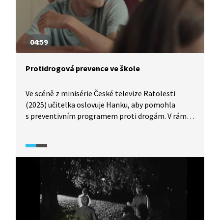
04:59
Protidrogová prevence ve škole
Ve scéně z minisérie České televize Ratolesti
(2025) učitelka oslovuje Hanku, aby pomohla
s preventivním programem proti drogám. V rámci
hodiny pak probíhá otevřená aktivita: žáci mají
na lavice položit vše, co užívají. Ukazuje se, že více
než dvě třetiny třídy něco berou (od cigaret
a alkoholu až po THC, „emko“ či léky na deprese).
Učitelka se snaží o důvěru, ale realita je šokující
a ukazují se limity preventivních programů.