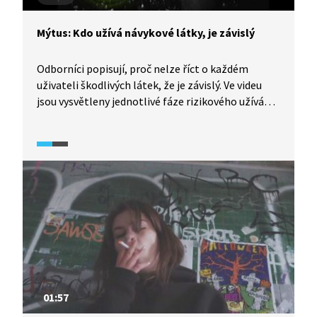
Mýtus: Kdo užívá návykové látky, je závislý
Odborníci popisují, proč nelze říct o každém
uživateli škodlivých látek, že je závislý. Ve videu
jsou vysvětleny jednotlivé fáze rizikového užívání
škodlivých látek: od prvotního jednorázového
experimentu po opuštění běžného stylu života
a zaměření se na vyhledávání návykové látky. Video
je součástí dokumentárního cyklu Česko
na drogách (2024).
01:57