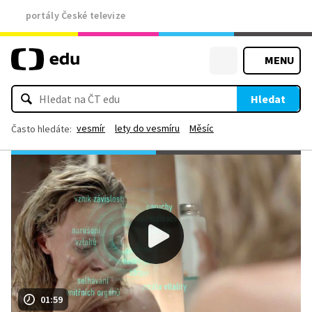
portály České televize
MENU
Hledat
vesmír
lety do vesmíru
Měsíc
Často hledáte:
01:59