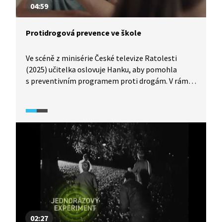
04:59
Protidrogová prevence ve škole
Ve scéně z minisérie České televize Ratolesti
(2025) učitelka oslovuje Hanku, aby pomohla
s preventivním programem proti drogám. V rámci
hodiny pak probíhá otevřená aktivita: žáci mají
na lavice položit vše, co užívají. Ukazuje se, že více
než dvě třetiny třídy něco berou (od cigaret
a alkoholu až po THC, „emko“ či léky na deprese).
Učitelka se snaží o důvěru, ale realita je šokující
a ukazují se limity preventivních programů.
02:27