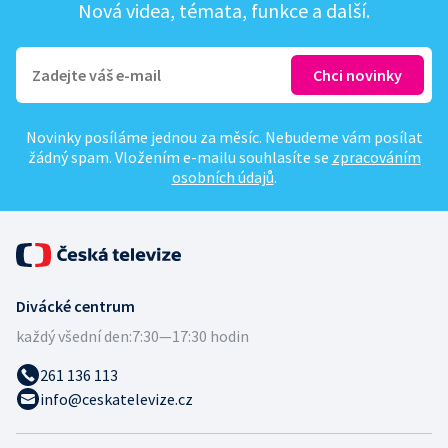
Nová videa, témata, funkce a další.
Novinky posíláme jednou za měsíc. Nebudeme vám posílat
žádný spam. Vložením e-mailu souhlasíte se
zpracováním
osobních údajů
.