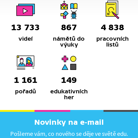
13 733
867
4 838
videí
námětů do
pracovních
výuky
listů
1 161
149
pořadů
edukativních
her
Novinky na e-mail
Pošleme vám, co nového se děje ve světě edu.