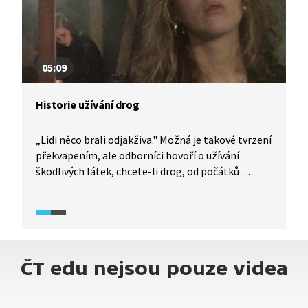
05:09
Historie užívání drog
„Lidi něco brali odjakživa." Možná je takové tvrzení
překvapením, ale odborníci hovoří o užívání
škodlivých látek, chcete-li drog, od počátků
společnosti. Samozřejmě se užívání vyvíjelo,
například od obliby látek přírodních až
po syntetické nebo s ohledem na probíhající
historické události jako války nebo uzavření
hranic. Video je součástí dokumentárního cyklu
ČT edu nejsou pouze videa
Česko na drogách (2024).