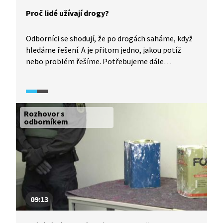
Proč lidé užívají drogy?
Odborníci se shodují, že po drogách saháme, když
hledáme řešení. A je přitom jedno, jakou potíž
nebo problém řešíme. Potřebujeme dále
fungovat, proto chceme úlevu, chceme potlačit
emoce, cítit se lépe. Droga nám takové pocity
chvilkově nabídne. Video je součástí
dokumentárního cyklu Česko na drogách (2024).
Rozhovor s
odborníkem
09:13