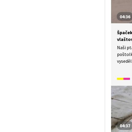
04:36
Špaček
vlašto
Naši pt
poštolk
vyseděli
mláďata
rodiče s
můžeme
v jejic
04:37