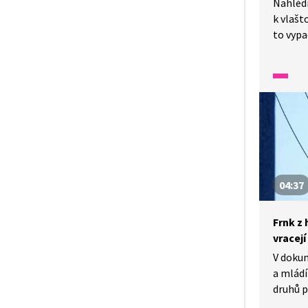
Nahléd
k vlašt
to vypa
Jak se v
Nepleťm
a červe
vlaštov
hnízd 
dokonc
04:37
Frnk z 
vracejí
V doku
a mládí
druhů p
špačků 