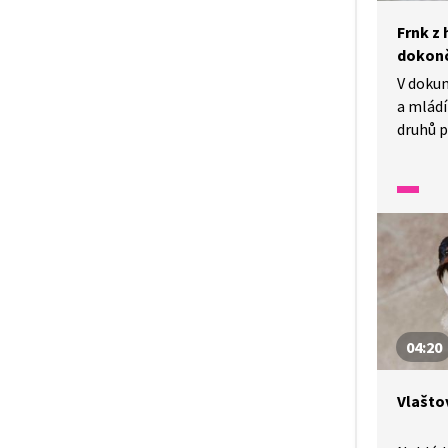
Frnk z 
dokonč
V doku
a mládí
druhů p
špačků 
svá vej
Vlaštov
04:20
Vlašto