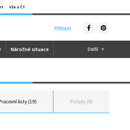
rt
Vše o ČT
Přihlásit
y
Náročné situace
Další
Pracovní listy (19)
Pořady (0)