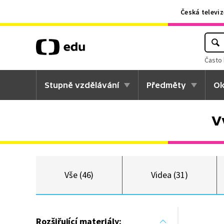
Česká televiz
Často 
Stupně vzdělávání
Předměty
Ok
V
Vše (46)
Videa (31)
Rozšiřující materiály: