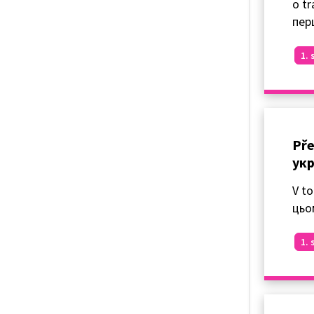
o t
пер
1. 
Pře
укр
V to
цьо
1. 