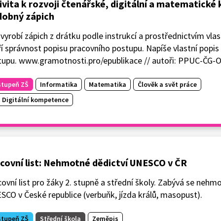
ivita k rozvoji čtenářské, digitální a matematick
obný zápich
vyrobí zápich z drátku podle instrukcí a prostřednictvím vlast
í správnost popisu pracovního postupu. Napíše vlastní popis
tupu. www.gramotnosti.pro/epublikace // autoři: PPUC-ČG
stupeň ZŠ
Informatika
Matematika
Člověk a svět práce
Digitální kompetence
covní list: Nehmotné dědictví UNESCO v ČR
ovní list pro žáky 2. stupně a střední školy. Zabývá se neh
CO v České republice (verbuňk, jízda králů, masopust).
stupeň ZŠ
Střední škola
Zeměpis