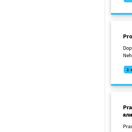
Pro
Dopl
Neh
2. 
Pra
ял
Prac