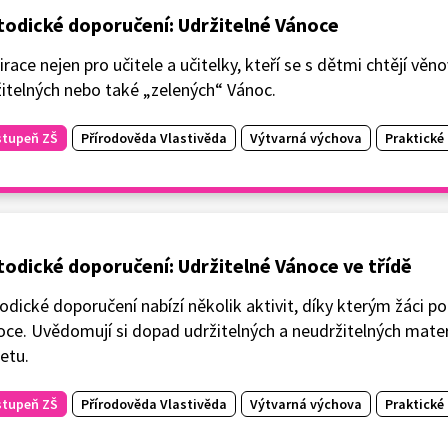
odické doporučení: Udržitelné Vánoce
irace nejen pro učitele a učitelky, kteří se s dětmi chtějí vě
itelných nebo také „zelených“ Vánoc.
stupeň ZŠ
Přírodověda Vlastivěda
Výtvarná výchova
Praktické 
odické doporučení: Udržitelné Vánoce ve třídě
dické doporučení nabízí několik aktivit, díky kterým žáci po
ce. Uvědomují si dopad udržitelných a neudržitelných mater
etu.
stupeň ZŠ
Přírodověda Vlastivěda
Výtvarná výchova
Praktické 