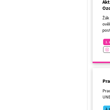
Akt
Ozd
Žák 
ověř
pos
1. 
Pra
Prac
UNES
2. 