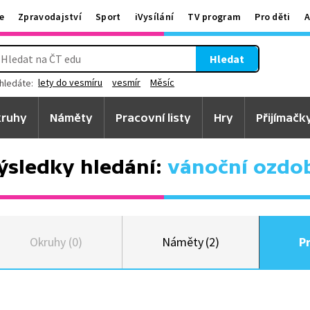
e
Zpravodajství
Sport
iVysílání
TV program
Pro děti
A
Hledat
lety do vesmíru
vesmír
Měsíc
hledáte:
ruhy
Náměty
Pracovní listy
Hry
Přijímačk
ýsledky hledání:
vánoční ozdo
Okruhy (0)
Náměty (2)
Pr