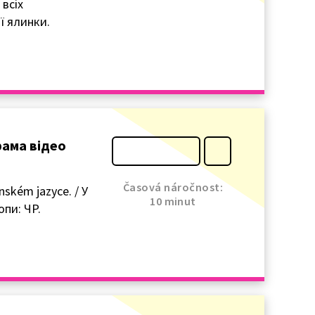
 всіх
ї ялинки.
грама відео
Časová náročnost:
nském jazyce. / У
10 minut
пи: ЧР.