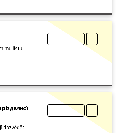
vnímu listu
я різдвяної
jí dozvědět