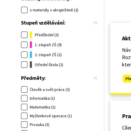
s materiály v ukrajinštině (2)
Stupeň vzdělávání:
Předškolní (3)
Akt
1. stupeň ZŠ (9)
Návo
2. stupeň ZŠ (2)
Rozv
kter
Střední škola (2)
Předměty:
Př
Člověk a svět práce (3)
Informatika (1)
Matematika (1)
Pra
Myšlenkové operace (1)
Prvouka (3)
Cíle