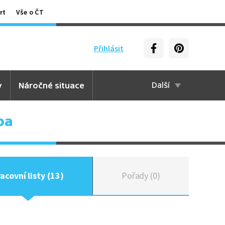
rt
Vše o ČT
Přihlásit
y
Náročné situace
Další
ba
acovní listy (13)
Pořady (0)