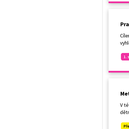
Pra
Cíle
vyhl
1. 
Met
V té
dět
Př