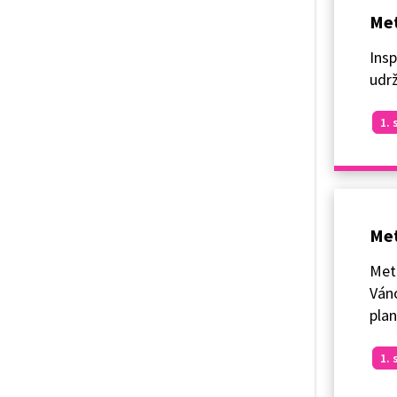
Met
Insp
udrž
1. 
Met
Meto
Váno
plan
1. 