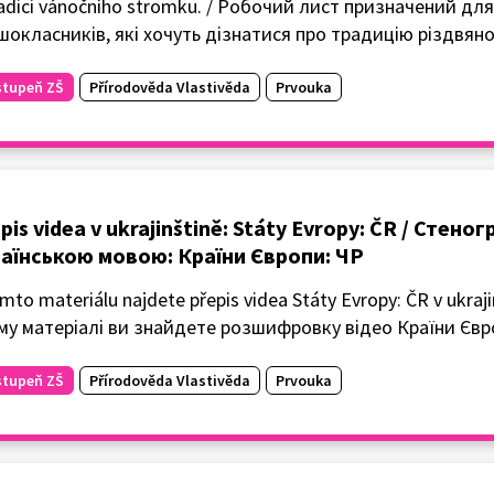
radici vánočního stromku. / Робочий лист призначений для
шокласників, які хочуть дізнатися про традицію різдвяно
stupeň ZŠ
Přírodověda Vlastivěda
Prvouka
pis videa v ukrajinštině: Státy Evropy: ČR / Стено
аїнською мовою: Країни Європи: ЧР
mto materiálu najdete přepis videa Státy Evropy: ČR v ukraji
му матеріалі ви знайдете розшифровку відео Країни Євро
stupeň ZŠ
Přírodověda Vlastivěda
Prvouka