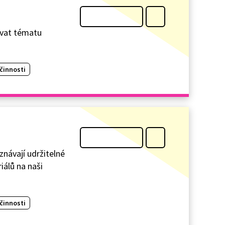
novat tématu
činnosti
znávají udržitelné
iálů na naši
činnosti