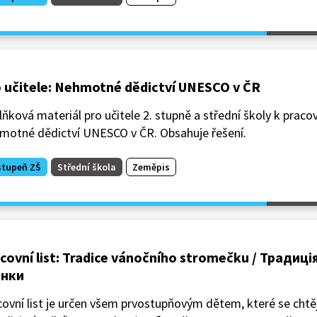
 učitele: Nehmotné dědictví UNESCO v ČR
ňková materiál pro učitele 2. stupně a střední školy k praco
motné dědictví UNESCO v ČR. Obsahuje řešení.
stupeň ZŠ
Střední škola
Zeměpis
covní list: Tradice vánočního stromečku / Традиці
инки
ovní list je určen všem prvostupňovým dětem, které se chtě