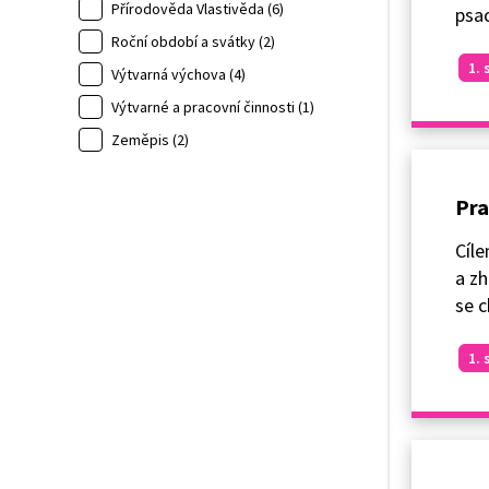
Přírodověda Vlastivěda (6)
psac
Roční období a svátky (2)
1. 
Výtvarná výchova (4)
Výtvarné a pracovní činnosti (1)
Zeměpis (2)
Pra
Cíle
a zh
se c
1. 