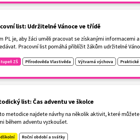
covní list: Udržitelné Vánoce ve třídě
m PL je, aby žáci uměli pracovat se získanými informacemi 
edávat. Pracovní list pomáhá přiblížit žákům udržitelné Váno
stupeň ZŠ
Přírodověda Vlastivěda
Výtvarná výchova
Praktické 
odický list: Čas adventu ve školce
to metodice najdete návrhy na několik aktivit, které můžete
mi během adventu vyzkoušet.
edškolní
Roční období a svátky