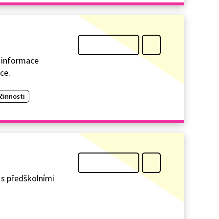
a informace
ce.
činnosti
 s předškolními