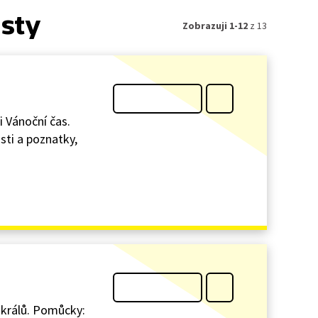
isty
Zobrazuji 1-12
z 13
i Vánoční čas.
sti a poznatky,
í králů. Pomůcky: