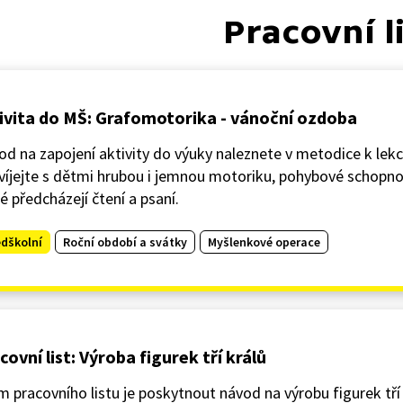
Pracovní l
ivita do MŠ: Grafomotorika - vánoční ozdoba
d na zapojení aktivity do výuky naleznete v metodice k lekc
íjejte s dětmi hrubou i jemnou motoriku, pohybové schopno
é předcházejí čtení a psaní.
edškolní
Roční období a svátky
Myšlenkové operace
covní list: Výroba figurek tří králů
m pracovního listu je poskytnout návod na výrobu figurek tř