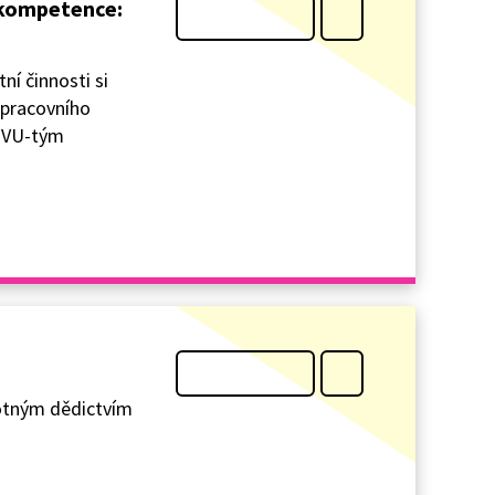
é kompetence:
ní činnosti si
 pracovního
-OVU-tým
motným dědictvím