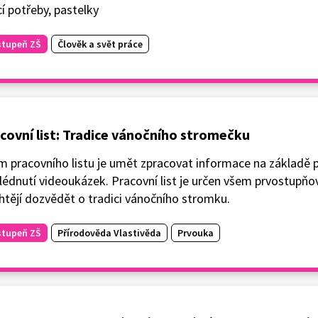
í potřeby, pastelky
stupeň ZŠ
Člověk a svět práce
covní list: Tradice vánočního stromečku
m pracovního listu je umět zpracovat informace na základě 
lédnutí videoukázek. Pracovní list je určen všem prvostupň
htějí dozvědět o tradici vánočního stromku.
stupeň ZŠ
Přírodověda Vlastivěda
Prvouka