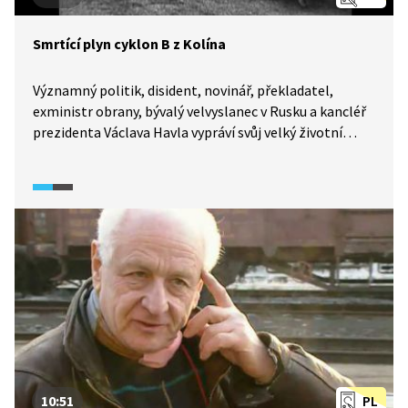
Smrtící plyn cyklon B z Kolína
Významný politik, disident, novinář, překladatel,
exministr obrany, bývalý velvyslanec v Rusku a kancléř
prezidenta Václava Havla vypráví svůj velký životní
příběh 20. století. Luboš Dobrovský vzpomíná na své
rodné město Kolín, kde byl ve zdejší továrně Draslovka
vyráběn plyn cyklon B, který Němci používali jako
smrtící jed pro Židy v plynových komorách.
Norimberským zákonům neunikla ani Dobrovského
židovská rodina. Tatínka čekal transport do Terezína
a Osvětimi. Kolínský most se tak pro Luboše
Dobrovského stal pomníkem tatínkova odchodu
a utrpení Židů.
10:51
PL