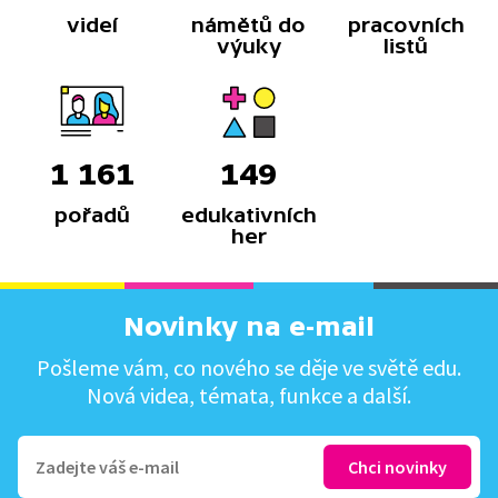
videí
námětů do
pracovních
výuky
listů
1 161
149
pořadů
edukativních
her
Novinky na e-mail
Pošleme vám, co nového se děje ve světě edu.
Nová videa, témata, funkce a další.