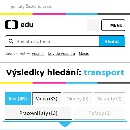
portály České televize
MENU
Hledat
vesmír
lety do vesmíru
Měsíc
Často hledáte:
Výsledky hledání:
transport
Vše (46)
Videa (33)
Okruhy (0)
Náměty (0)
Pracovní listy (13)
Pořady (0)