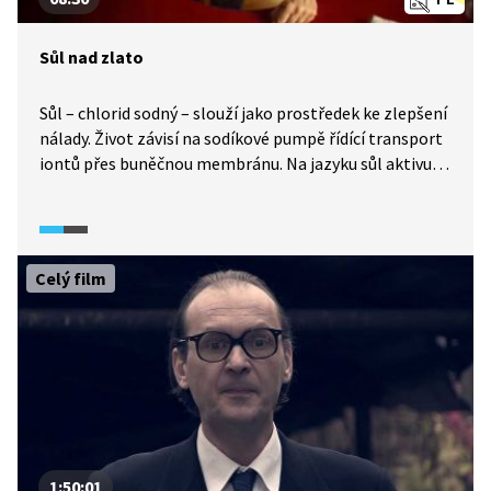
Sůl nad zlato
Sůl – chlorid sodný – slouží jako prostředek ke zlepšení
nálady. Život závisí na sodíkové pumpě řídící transport
iontů přes buněčnou membránu. Na jazyku sůl aktivuje
centra libosti. Její dobré rozpustnosti ve vodě lze
použít k oddělení soli od písku, filtrací a následnou
krystalizací.
Celý film
1:50:01