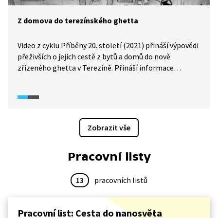
Z domova do terezínského ghetta
Video z cyklu Příběhy 20. století (2021) přináší výpovědi
přeživších o jejich cestě z bytů a domů do nově
zřízeného ghetta v Terezíně. Přináší informace
o budování ghetta, jak probíhaly transporty, kudy vedla
cesta do Terezína. A jaké podmínky tam internované
čekaly?
Zobrazit vše
Pracovní listy
13
pracovních listů
Pracovní list: Cesta do nanosvěta