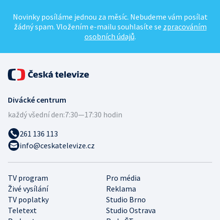
Novinky posíláme jednou za měsíc. Nebudeme vám posílat
žádný spam. Vložením e-mailu souhlasíte se
zpracováním
osobních údajů
.