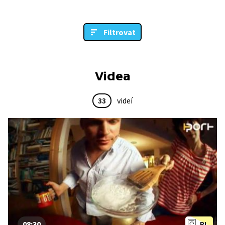
Filtrovat
Videa
33
videí
08:30
PL