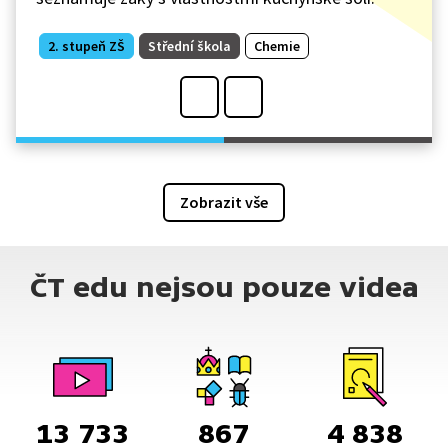
2. stupeň ZŠ
Střední škola
Chemie
Zobrazit vše
ČT edu nejsou pouze videa
13 733
867
4 838