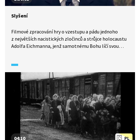
Slyšení
Filmové zpracování hry o vzestupu a pádu jednoho
z největších nacistických zločinců a strůjce holocaustu
Adolfa Eichmanna, jenž samotnému Bohu líčí svou
verzi událostí, kdy jen plnil příkazy, v konfrontaci
s osudy několika ostravských Židů, kteří byli vyvezeni
v roce 1939 do táborů v Nisku, kam směřovaly první
Eichmannovy transporty.
04:10
PL