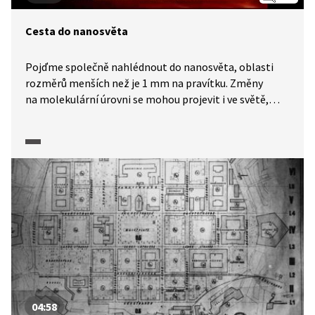
Cesta do nanosvěta
Pojďme společně nahlédnout do nanosvěta, oblasti
rozměrů menších než je 1 mm na pravítku. Změny
na molekulární úrovni se mohou projevit i ve světě,
na který jsme zvyklí. Nanočástice fungují také jako
stavební kameny, které mohou vytvářet různé celky.
Tyto celky mohou například na základě rozdílného pH
transportovat v buňkách léky. Dozvíte se, jak jsou
nanočástice velké a jakým způsobem se získávají.
04:58