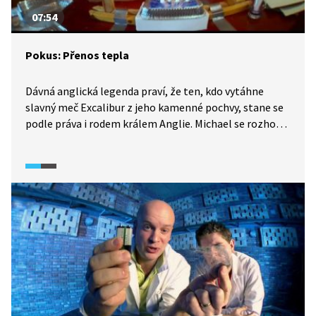
07:54
Pokus: Přenos tepla
Dávná anglická legenda praví, že ten, kdo vytáhne
slavný meč Excalibur z jeho kamenné pochvy, stane se
podle práva i rodem králem Anglie. Michael se rozhodl,
že napoví mladému Artušovi, jak na to. Vysvětlí nám, co
je to přenos tepla a čím jej lze ovlivnit. Ukáže nám také
několik experimentů, na nichž svá tvrzení dokáže.