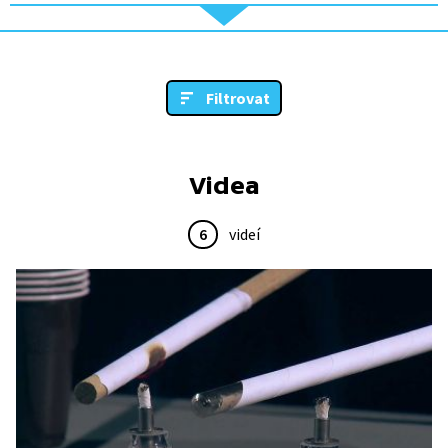
Filtrovat
Videa
6
videí