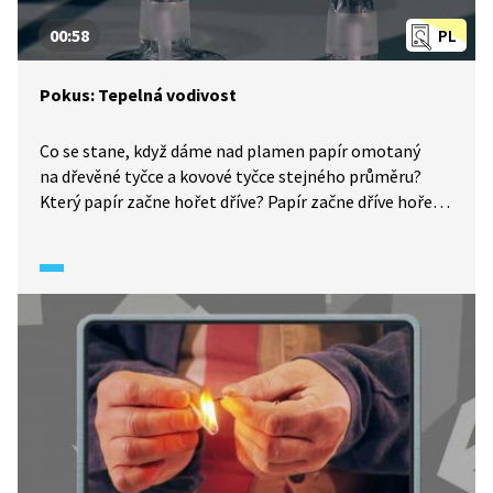
00:58
PL
Pokus: Tepelná vodivost
Co se stane, když dáme nad plamen papír omotaný
na dřevěné tyčce a kovové tyčce stejného průměru?
Který papír začne hořet dříve? Papír začne dříve hořet
na dřevěné tyčce. Kov má vysokou tepelnou vodivost,
proto většinu tepelné energie plamene odvede
samotná tyčka.