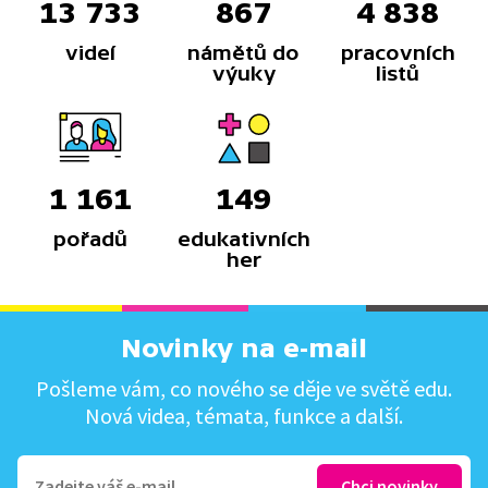
13 733
867
4 838
videí
námětů do
pracovních
výuky
listů
1 161
149
pořadů
edukativních
her
Novinky na e-mail
Pošleme vám, co nového se děje ve světě edu.
Nová videa, témata, funkce a další.