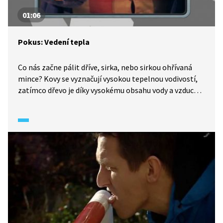
01:06
Pokus: Vedení tepla
Co nás začne pálit dříve, sirka, nebo sirkou ohřívaná
mince? Kovy se vyznačují vysokou tepelnou vodivostí,
zatímco dřevo je díky vysokému obsahu vody a vzduchu
zase dobrým tepelným izolantem.