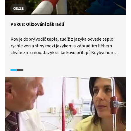
03:13
Pokus: Olizování zábradlí
Kov je dobrý vodič tepla, tudíž z jazyka odvede teplo
rychle ven a sliny mezi jazykem a zábradlím během
chvíle zmrznou. Jazyk se ke kovu přilepí. Kdybychom
podobný pokus udělali s plastem nebo se dřevem, tak
se ke kovu nepřilepí, jelikož plast a dřevo jsou špatné
tepelné vodiče.