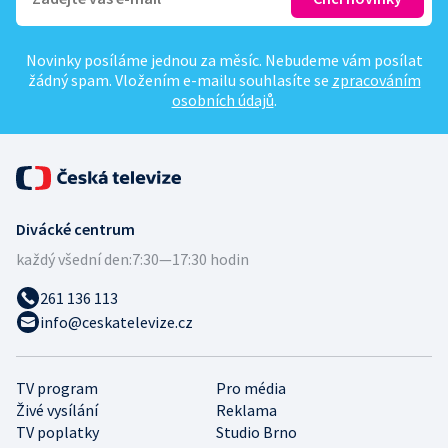
Novinky posíláme jednou za měsíc. Nebudeme vám posílat
žádný spam. Vložením e-mailu souhlasíte se
zpracováním
osobních údajů
.