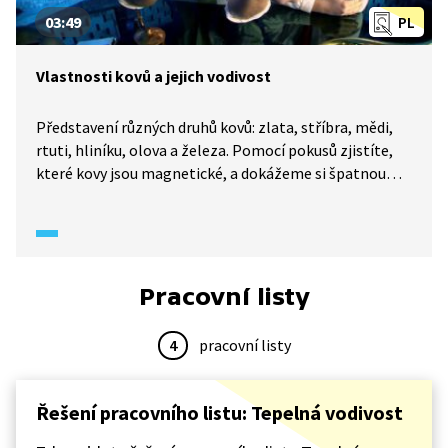
03:49
PL
Vlastnosti kovů a jejich vodivost
Představení různých druhů kovů: zlata, stříbra, mědi,
rtuti, hliníku, olova a železa. Pomocí pokusů zjistíte,
které kovy jsou magnetické, a dokážeme si špatnou
elektrickou vodivost železa. Častěji se používají slitiny,
například mosaz je slitina mědi a zinku.
Pracovní listy
4
pracovní listy
Řešení pracovního listu: Tepelná vodivost