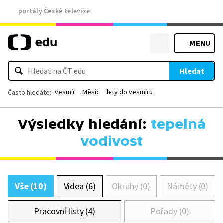
portály České televize
MENU
Hledat
vesmír
Měsíc
lety do vesmíru
Často hledáte:
Výsledky hledání:
tepelná
vodivost
Vše (10)
Videa (6)
Okruhy (0)
Náměty (0)
Pracovní listy (4)
Pořady (0)