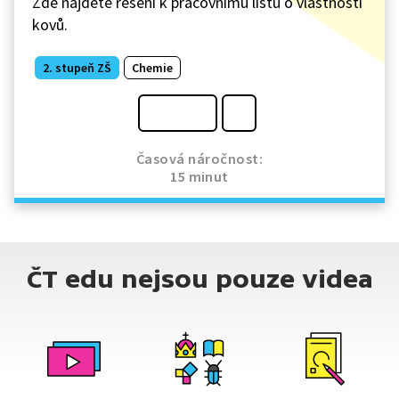
Zde najdete řešení k pracovnímu listu o vlastnosti
kovů.
2. stupeň ZŠ
Chemie
Časová náročnost:
15 minut
ČT edu nejsou pouze videa