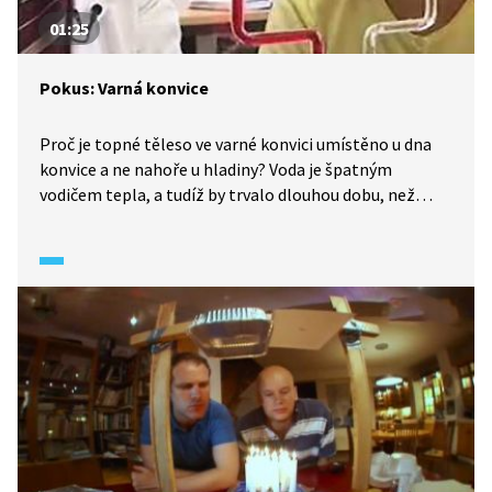
01:25
Pokus: Varná konvice
Proč je topné těleso ve varné konvici umístěno u dna
konvice a ne nahoře u hladiny? Voda je špatným
vodičem tepla, a tudíž by trvalo dlouhou dobu, než
bychom uvedli všechnu vodu do varu. Dalším pokusem
si dokážeme, že v zahřívané vodě proudí teplo
samovolně zezdola nahoru.