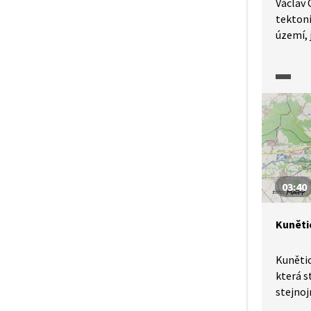
Václav 
tekton
území, 
výtvore
středoh
středoh
sopky, a
sopouc
03:40
Kuněti
Kunětic
která s
stejno
z 15. s