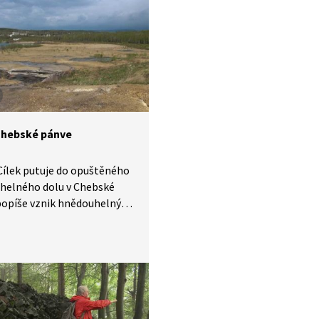
Chebské pánve
Cílek putuje do opuštěného
helného dolu v Chebské
popíše vznik hnědouhelných
ví a představí zajímavé
vé tvary v místě bývalého
helného dolu.