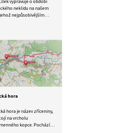
Cílek vypravuje o období
ického neklidu na našem
jehož nejpůsobivějším
m je krajina Českého
oří. To, co se dnes v Českém
oří tyčí k nebi, nejsou
le jen jejich přívodní kanály,
hy.
cká hora
ká hora je název zříceniny,
tojí na vrcholu
jmenného kopce. Pochází
toletí a nachází se přibližně