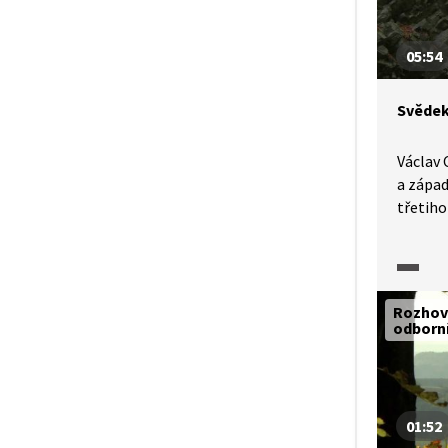
05:54
Svědek
Václav 
a zápa
třetiho
Popisuj
a tajem
Rozhov
odborn
01:52