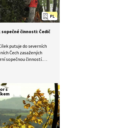
PL
 sopečné činnosti: Čedič
Cílek putuje do severních
dních Čech zasažených
rní sopečnou činností.
e vznik čedičových sloupců
ství čedičových sutí.
or s
íkem