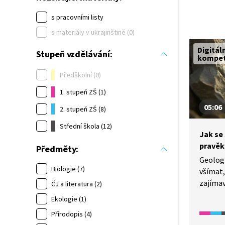
s pracovními listy
s materiály v ukrajinštině (0)
Digitál
Stupeň vzdělávání:
kompe
Předškolní (0)
1. stupeň ZŠ (1)
05:06
2. stupeň ZŠ (8)
Střední škola (12)
Jak se
pravěk
Předměty:
Geolog 
Biologie (7)
všímat,
zajímav
ČJ a literatura (2)
moře n
Ekologie (1)
Přírodopis (4)