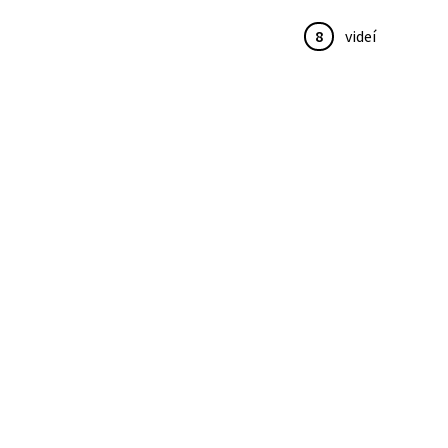
8
videí