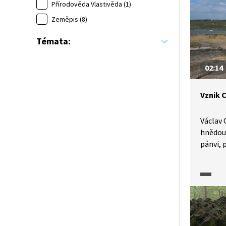
Přírodověda Vlastivěda (1)
Zeměpis (8)
Témata:
02:14
Vznik 
Václav 
hnědou
pánvi, 
souvrst
povrcho
hnědou