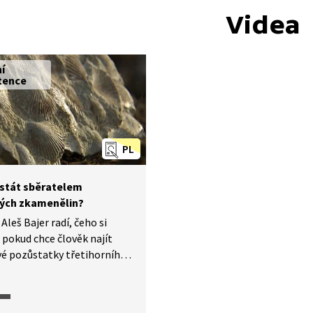
Videa
ní
tence
PL
 stát sběratelem
ých zkamenělin?
Aleš Bajer radí, čeho si
 pokud chce člověk najít
é pozůstatky třetihorního
a Moravě.