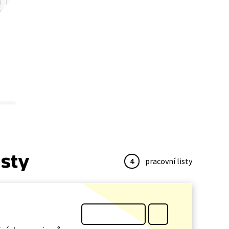
isty
4
pracovní listy