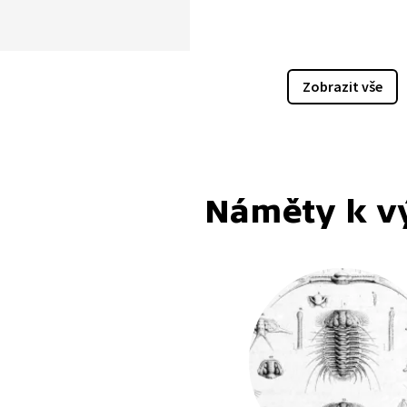
ometrů od Pardubic.
tku 20. století byl
jící se hrad zachráněn
avěn mj. slovenským
Zobrazit vše
ektem Dušanem Jurkovičem
šní podoby. Neméně
ý je rovněž geologický
rchu Kunětická hora,
 totiž s třetihorní
Náměty k v
ickou činností na našem