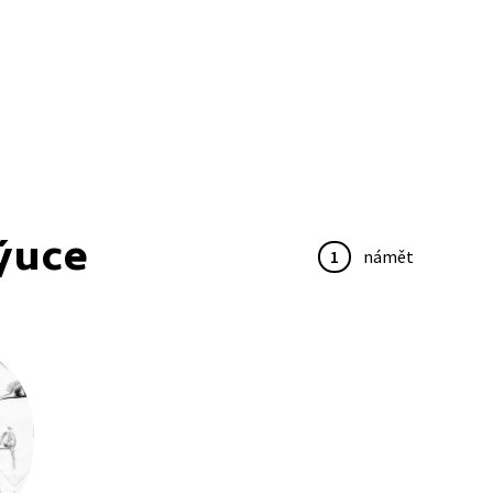
ýuce
1
námět