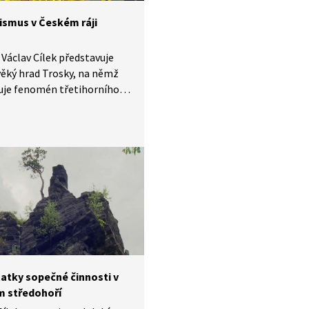
ismus v Českém ráji
Václav Cílek představuje
ěký hrad Trosky, na němž
uje fenomén třetihorního
smu, jehož stopy vidíme
m ráji dodnes.
atky sopečné činnosti v
 středohoří