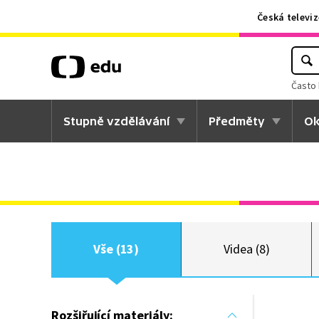
Česká televiz
Často 
Stupně vzdělávání
Předměty
Ok
Vše (13)
Videa (8)
Rozšiřující materiály: