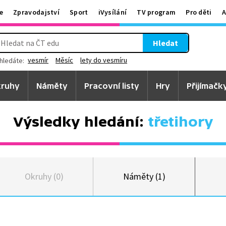
e
Zpravodajství
Sport
iVysílání
TV program
Pro děti
A
Hledat
vesmír
Měsíc
lety do vesmíru
hledáte:
ruhy
Náměty
Pracovní listy
Hry
Přijímačk
Výsledky hledání:
třetihory
Okruhy (0)
Náměty (1)