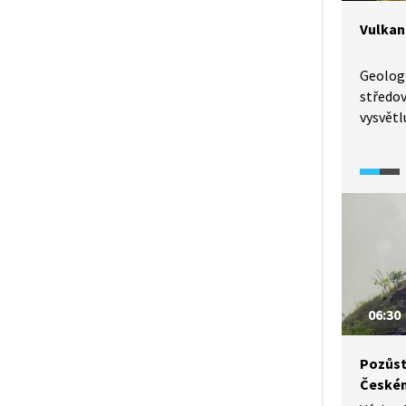
Vulkan
Geolog 
středov
vysvětl
vulkani
v České
06:30
Pozůst
Českém