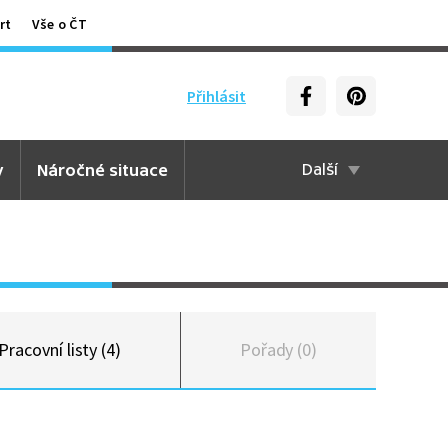
rt
Vše o ČT
Přihlásit
y
Náročné situace
Další
Pracovní listy (4)
Pořady (0)