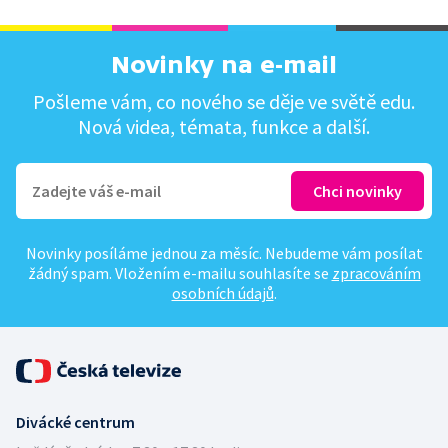
Novinky na e-mail
Pošleme vám, co nového se děje ve světě edu.
Nová videa, témata, funkce a další.
Novinky posíláme jednou za měsíc. Nebudeme vám posílat
žádný spam. Vložením e-mailu souhlasíte se
zpracováním
osobních údajů
.