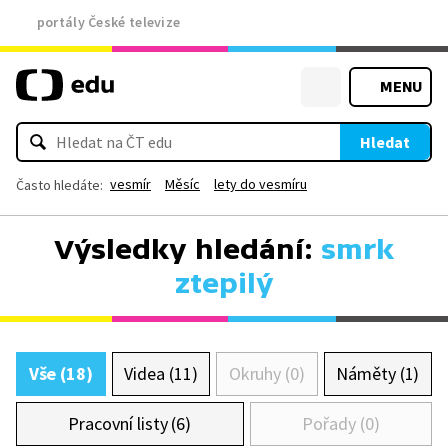
portály České televize
MENU
Hledat
vesmír
Měsíc
lety do vesmíru
Často hledáte:
Výsledky hledání:
smrk
ztepilý
Vše (18)
Videa (11)
Okruhy (0)
Náměty (1)
Pracovní listy (6)
Pořady (0)