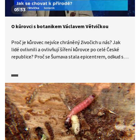
05:53
O kůrovci s botanikem Václavem Větvičkou
Proč je kůrovec nejvíce chráněný živočich u nás? Jak
lidé ovlivnili a ovlivňují šíření kůrovce po celé České
republice? Proč se Šumava stala epicentrem, odkud se
kůrovec šíří dál vlivem západních větrů?