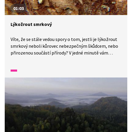
01:03
Lýkožrout smrkový
Víte, že se stále vedou spory o tom, jestli je lýkožrout
smrkový neboli kůrovec nebezpečným škůdcem, nebo
přirozenou součástí přírody? V jedné minutě vám
představíme malé zázraky fauny a flóry v naší zemi.