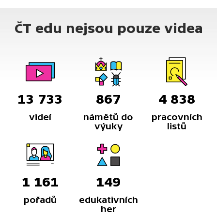
ČT edu nejsou pouze videa
13 733
867
4 838
videí
námětů do
pracovních
výuky
listů
1 161
149
pořadů
edukativních
her