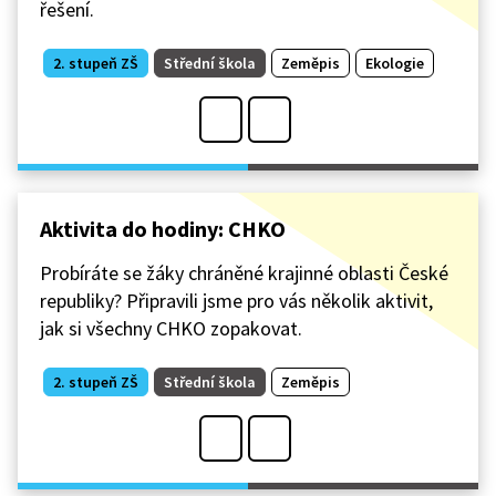
řešení.
2. stupeň ZŠ
Střední škola
Zeměpis
Ekologie
Aktivita do hodiny: CHKO
Probíráte se žáky chráněné krajinné oblasti České
republiky? Připravili jsme pro vás několik aktivit,
jak si všechny CHKO zopakovat.
2. stupeň ZŠ
Střední škola
Zeměpis