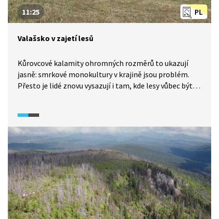
11:25
PL
Valašsko v zajetí lesů
Kůrovcové kalamity ohromných rozměrů to ukazují
jasně: smrkové monokultury v krajině jsou problém.
Přesto je lidé znovu vysazují i tam, kde lesy vůbec být
nemají. Majitelé půdy v kategorii luk a pastvin ji
v rozporu se zákonem zalesňují především smrkovými
porosty. Vytlačují tak z krajiny ohrožené druhy rostlin
a živočichů, mění tradiční ráz krajiny a ničí její
rozmanitost a přitažlivost pro návštěvníky. Vydejme se
na Valašsko, do Moravskoslezských Beskyd, kde je
tento trend o to bolestivější, oč tradičnější ráz krajiny
se zde v rámci Česka doposud zachoval.