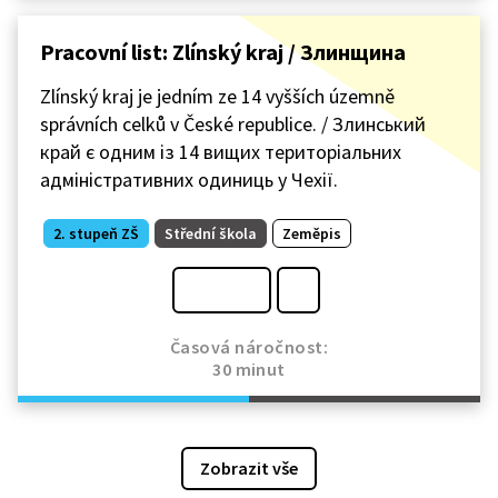
Pracovní list: Zlínský kraj / Злинщина
Zlínský kraj je jedním ze 14 vyšších územně
správních celků v České republice. / Злинський
край є одним із 14 вищих територіальних
адміністративних одиниць у Чехії.
2. stupeň ZŠ
Střední škola
Zeměpis
Časová náročnost:
30 minut
Zobrazit vše