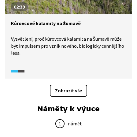
02:39
Kůrovcové kalamity na Šumavě
Vysvětlení, proč kůrovcová kalamita na Šumavě může
být impulsem pro vznik nového, biologicky cennějšího
lesa.
Zobrazit vše
Náměty k výuce
1
námět