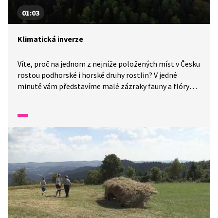
01:03
Klimatická inverze
Víte, proč na jednom z nejníže položených míst v Česku
rostou podhorské i horské druhy rostlin? V jedné
minutě vám představíme malé zázraky fauny a flóry
v naší zemi.