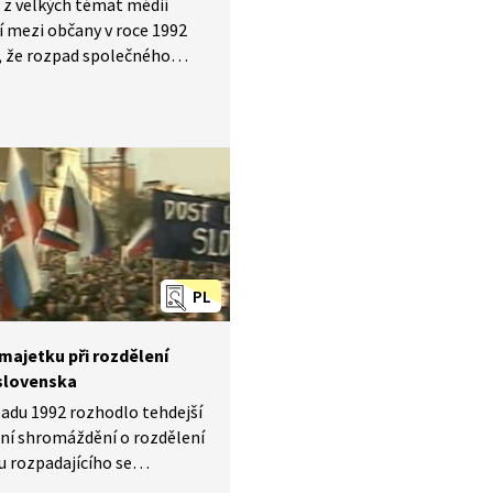
z velkých témat médií
zí mezi občany v roce 1992
, že rozpad společného
e udál z politického
utí a bez referenda. Co
ní referenda přineslo,
 se nakonec konalo?
te se na část diskuse
entech pro a proti.
PL
majetku při rozdělení
slovenska
padu 1992 rozhodlo tehdejší
ní shromáždění o rozdělení
 rozpadajícího se
ovenska. Majetek se mezi