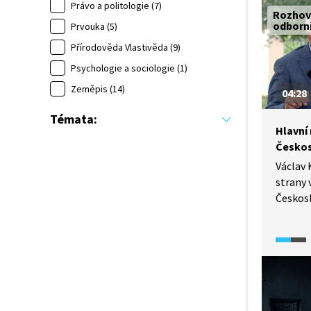
samosta
Právo a politologie (7)
Rozhov
Přidává
odborn
Prvouka (5)
Slovens
Přírodověda Vlastivěda (9)
do Evro
Psychologie a sociologie (1)
Zeměpis (14)
04:28
Témata:
Hlavní
Českos
Václav 
strany 
Českosl
podle 
rozděle
nezamě
reforma
proč ne
k otázc