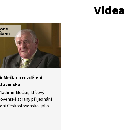
Videa
or s
íkem
r Mečiar o rozdělení
slovenska
Vladimír Mečiar, klíčový
lovenské strany při jednání
lení Československa, jako
akladatel"? Ve videu
á na jednání předcházející
í i události vzniku již