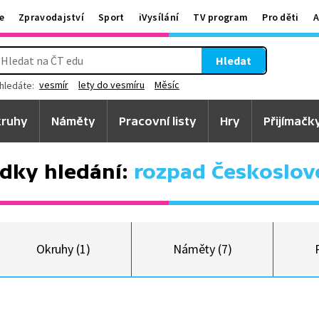
e
Zpravodajství
Sport
iVysílání
TV program
Pro děti
A
Hledat
vesmír
lety do vesmíru
Měsíc
hledáte:
ruhy
Náměty
Pracovní listy
Hry
Přijímačk
dky hledání:
rozpad Českoslov
Okruhy (1)
Náměty (7)