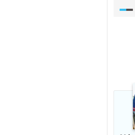
nově vz
2 : 1. S
dalších
byla po