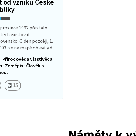
et od vzniku České
bliky
 prosince 1992 přestalo
etech existovat
ovensko. O den později, 1.
993, se na mapě objevily dva
tné státy. V Evropě se tou
 · Přírodověda Vlastivěda ·
ozpadala Jugoslávie
 · Zeměpis · Člověk a
tský…
nost
15
Náměty k v