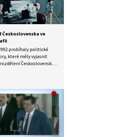
 Československa ve
afii
1992 probíhaly politické
ry, které měly vyjasnit
rozdělení Československa.
i už na tyto schůzky
i chodit, protože vždy
y bez výsledku a fotky z nich
použitelné. Fotograf Petr
 měl ale zrovna k dispozici
leobjektiv. Na schůzku
 do vily Tugendhat odjel,
l vhodné místo a z velké
osti zachytil památný
: Václav Klaus a Vladimír