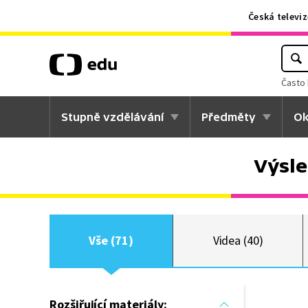
Česká televiz
Často 
Stupně vzdělávání
Předměty
Ok
Výsle
Vše (71)
Videa (40)
Rozšiřující materiály: