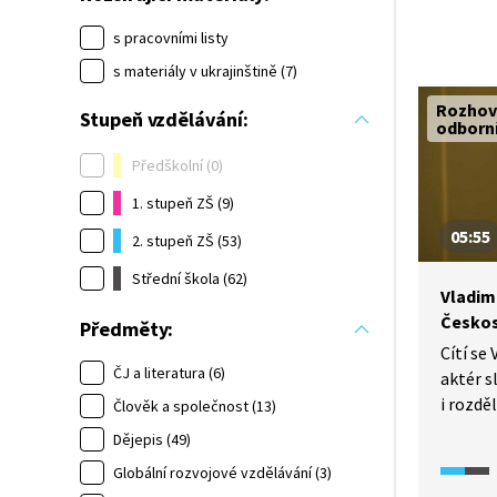
s pracovními listy
s materiály v ukrajinštině (7)
Rozhov
Stupeň vzdělávání:
odborn
Předškolní (0)
1. stupeň ZŠ (9)
05:55
2. stupeň ZŠ (53)
Střední škola (62)
Vladimí
Česko
Předměty:
Cítí se 
ČJ a literatura (6)
aktér s
i rozdě
Člověk a společnost (13)
„otec z
Dějepis (49)
vzpomín
Globální rozvojové vzdělávání (3)
rozdělen