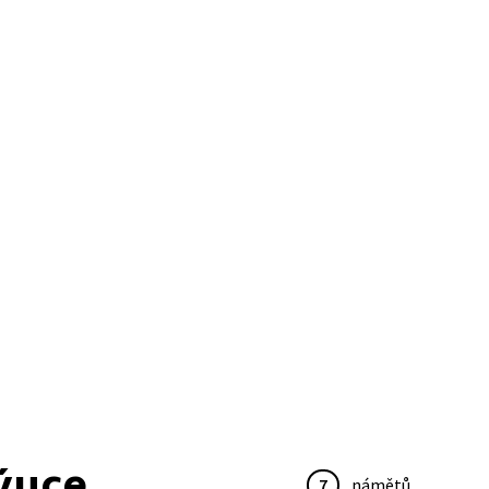
ýuce
7
námětů