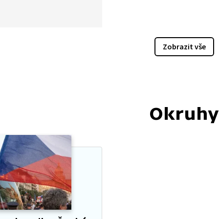
nikající státy dělil v poměru
pory o něj ale probíhaly ještě
 sedm let. Poslední smlouva
depsána až v roce 1999.
Zobrazit vše
Okruhy