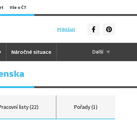
rt
Vše o ČT
Přihlásit
y
Náročné situace
Další
enska
Pracovní listy (22)
Pořady (1)