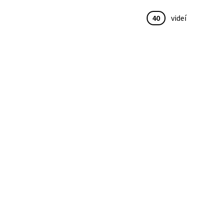
40
videí