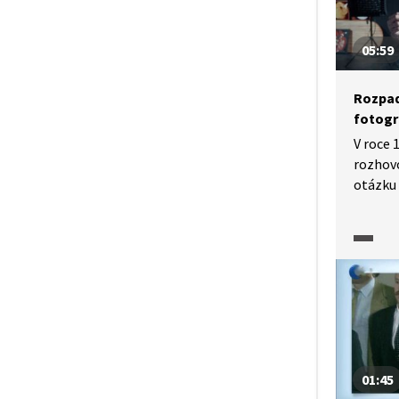
05:59
Rozpad
fotogr
V roce 
rozhovo
otázku 
Novinář
nechtěl
skončil
byly ne
Brenkus
nový te
do Brna
vyhleda
vzdálen
01:45
okamžik