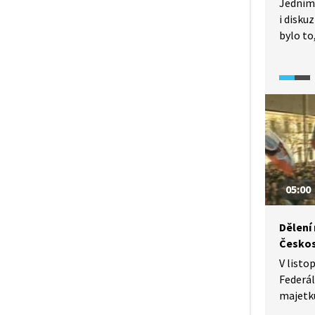
Jedním 
i disku
bylo to
státu s
rozhodn
by koná
i kdyby
Podívej
o argum
05:00
Dělení 
Česko
V listo
Federál
majetku
Českosl