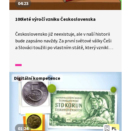
04:23
100leté výročí vzniku Československa
Československo již neexistuje, ale v naší historii
bude zapsáno navždy. Za první světové války Češi
a Slováci toužili po vlastním státě, který vznikl
po konci první světové války, dne 28. 10. 1918.
I když se Československo na konci 20. století
rozpadlo, jeho odkaz žije dál. Připomeňme si
občany Československa, kteří dosáhli světového
Digitální kompetence
uznání. Víte, o co se zasloužil Jaroslav Seifert,
Jaroslav Heyrovský, Karel Čapek, Karel Zeman,
Jan Železný nebo Václav Havel?
01:24
PL