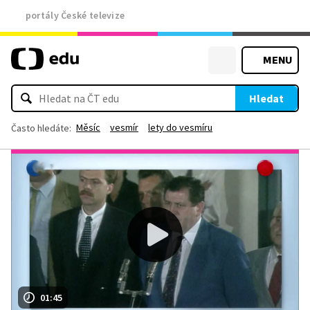
portály České televize
MENU
Hledat
Měsíc
vesmír
lety do vesmíru
Často hledáte:
01:45