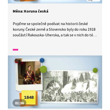
Měna: Koruna česká
Pojďme se společně podívat na historii české
koruny. České země a Slovensko byly do roku 1918
součástí Rakouska-Uherska, a tak se v nich do té
doby platilo měnou tohoto soustátí. Po vniku
Československa se odborníci přeli o název měny
nového státu. Jeden Sokol se měl dělit na drápky
a brky. Podle návrhu Aloise Rašína nakonec
zůstalo u koruny. Za druhé světové války
nastoupily protektorátní koruny. Československá
koruna skončila s rozpadem republiky na Česko
a Slovensko.
01:36