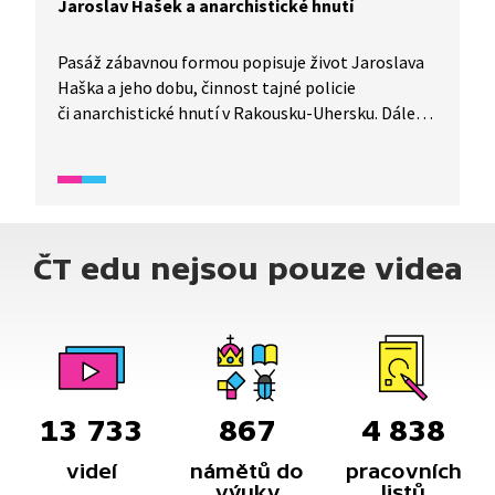
Jaroslav Hašek a anarchistické hnutí
Pasáž zábavnou formou popisuje život Jaroslava
Haška a jeho dobu, činnost tajné policie
či anarchistické hnutí v Rakousku-Uhersku. Dále
popisuje sarajevský atentát a vypuknutí První
světové války.
ČT edu nejsou pouze videa
13 733
867
4 838
videí
námětů do
pracovních
výuky
listů