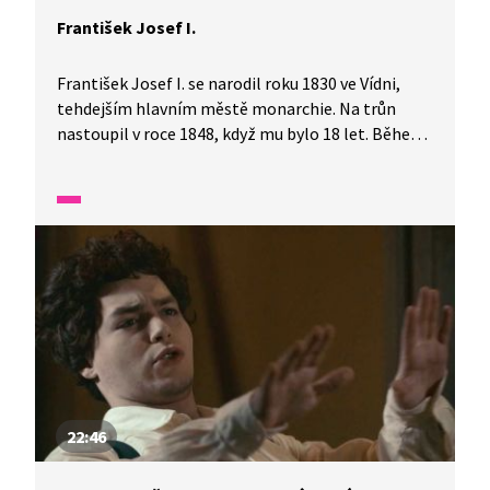
František Josef I.
František Josef I. se narodil roku 1830 ve Vídni,
tehdejším hlavním městě monarchie. Na trůn
nastoupil v roce 1848, když mu bylo 18 let. Během
jeho vlády se monarchie rozdělila na Rakousko-
Uhersko. Maďaři si tak o mnohém mohli
rozhodovat samostatně. Češi toužili
po samostatnosti také, proto v průběhu 1.
světové války bojovali v legiích proti Rakouskému
císařství. Konce války se František Josef I. nedožil,
Rakousko válku prohrálo a říše se rozpadla
na menší státy.
22:46