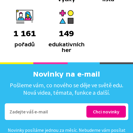
1 161
149
pořadů
edukativních
her
Novinky na e-mail
Pošleme vám, co nového se děje ve světě edu.
Nová videa, témata, funkce a další.
Novinky posíláme jednou za měsíc. Nebudeme vám posílat